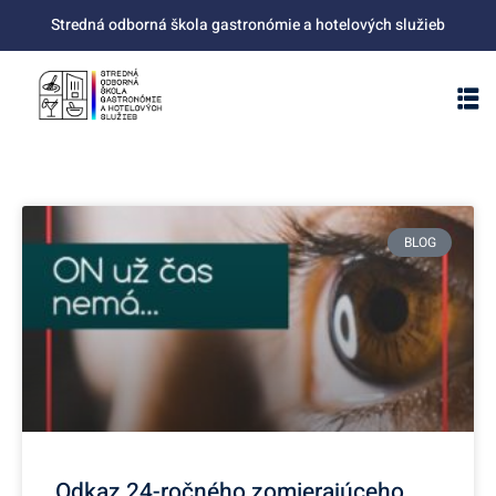
Stredná odborná škola gastronómie a hotelových služieb
BLOG
Odkaz 24-ročného zomierajúceho…