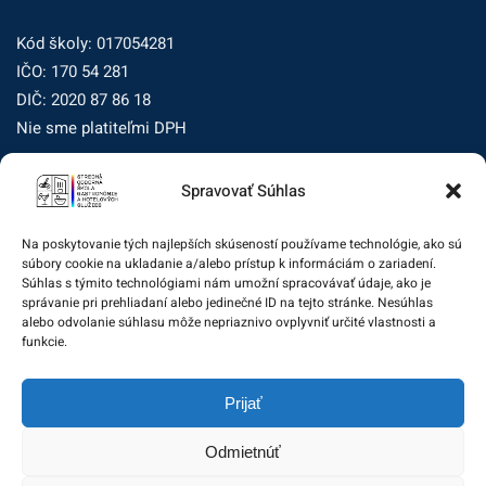
Kód školy: 017054281
IČO: 170 54 281
DIČ: 2020 87 86 18
Nie sme platiteľmi DPH
Spravovať Súhlas
Zásady ochrany osobných údajov
Zásady používania súborov cookie (EÚ)
Na poskytovanie tých najlepších skúseností používame technológie, ako sú
súbory cookie na ukladanie a/alebo prístup k informáciám o zariadení.
Dohľad nad ochranou osobných údajov
Súhlas s týmito technológiami nám umožní spracovávať údaje, ako je
správanie pri prehliadaní alebo jedinečné ID na tejto stránke. Nesúhlas
Žiadosť dotknutej osoby na uplatnenie jej práv
alebo odvolanie súhlasu môže nepriaznivo ovplyvniť určité vlastnosti a
funkcie.
Zodpovedná osoba za ochranu osobných údajov:
Prijať
zo@eurotrading.sk
Odmietnúť