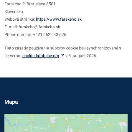
Farského 9, Bratislava 8501
Slovensko
Webová stránka:
https://www.farskeho.sk
E -mail:
farskeho@farskeho.sk
Phone number: +4212 622 43 626
Tieto zásady používania súborov cookie boli synchronizované s
serverom
cookiedatabase.org
v 5. august 2026.
Mapa