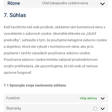
maps
to
Rôzne
Účel čakajúceho vyšetrovania
youtube
Consent
service
to
7. Súhlas
facebook
service
rôzne
Keď navštívite náš web prvýkrát, ukážeme vám kontextové okno s
vysvetlením o súboroch cookie. Akonáhle kliknete na „Uložiť
predvoľby“, súhlasíte s tým, že použijeme kategórie súborov cookie
a doplnkov, ktoré ste vybrali v kontextovom okne, ako je to
popísané v týchto zásadách používania súborov cookie.
Používanie súborov cookie môžete zakázať prostredníctvom
svojho prehliadača, ale upozorňujeme, že náš web už nemusí
správne fungovať.
7.1 Spravujte svoje nastavenia súhlasu
Funkčné
Vždy aktívny
Štatistiky
Štatistiky