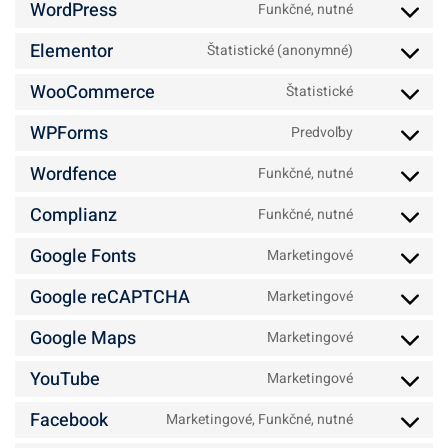
WordPress
Funkčné, nutné
Consent
to
Elementor
Štatistické (anonymné)
Consent
service
to
WooCommerce
Štatistické
wordpress
Consent
service
to
WPForms
Predvoľby
elementor
Consent
service
to
Wordfence
Funkčné, nutné
woocommer
Consent
service
to
Complianz
Funkčné, nutné
wpforms
Consent
service
to
Google Fonts
Marketingové
wordfence
Consent
service
to
Google reCAPTCHA
Marketingové
complianz
Consent
service
to
Google Maps
Marketingové
google-
Consent
service
fonts
to
YouTube
Marketingové
google-
Consent
service
recaptcha
to
Facebook
Marketingové, Funkčné, nutné
google-
Consent
service