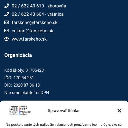
02 / 622 43 610 - zborovňa
02 / 622 43 604 - vrátnica
farskeho@farskeho.sk
cukrari@farskeho.sk
www.farskeho.sk
Organizácia
Kód školy: 017054281
IČO: 170 54 281
DIČ: 2020 87 86 18
Nie sme platiteľmi DPH
Zásady ochrany osobných údajov
Spravovať Súhlas
Zásady používania súborov cookie (EÚ)
Na poskytovanie tých najlepších skúseností používame technológie, ako sú