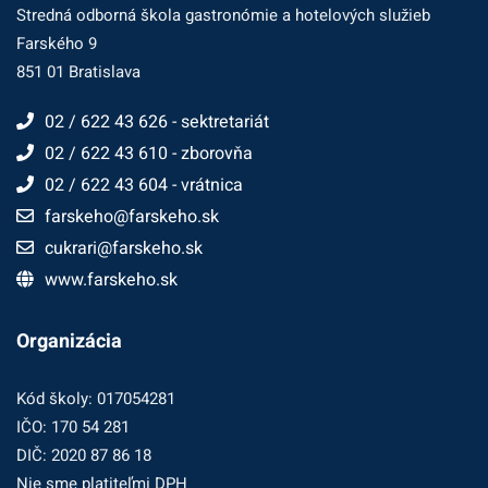
Stredná odborná škola gastronómie a hotelových služieb
Farského 9
851 01 Bratislava
02 / 622 43 626 - sektretariát
02 / 622 43 610 - zborovňa
02 / 622 43 604 - vrátnica
farskeho@farskeho.sk
cukrari@farskeho.sk
www.farskeho.sk
Organizácia
Kód školy: 017054281
IČO: 170 54 281
DIČ: 2020 87 86 18
Nie sme platiteľmi DPH