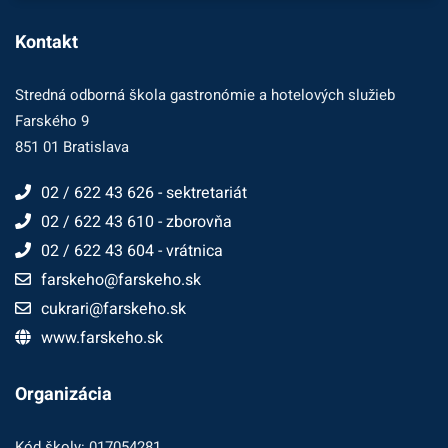
Kontakt
Stredná odborná škola gastronómie a hotelových služieb
Farského 9
851 01 Bratislava
02 / 622 43 626 - sektretariát
02 / 622 43 610 - zborovňa
02 / 622 43 604 - vrátnica
farskeho@farskeho.sk
cukrari@farskeho.sk
www.farskeho.sk
Organizácia
Kód školy: 017054281