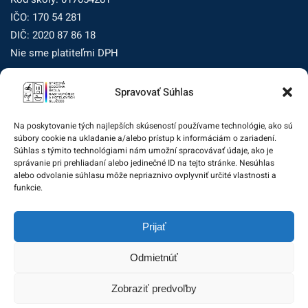
IČO: 170 54 281
DIČ: 2020 87 86 18
Nie sme platiteľmi DPH
Spravovať Súhlas
Zásady ochrany osobných údajov
Zásady používania súborov cookie (EÚ)
Na poskytovanie tých najlepších skúseností používame technológie, ako sú
súbory cookie na ukladanie a/alebo prístup k informáciám o zariadení.
Dohľad nad ochranou osobných údajov
Súhlas s týmito technológiami nám umožní spracovávať údaje, ako je
správanie pri prehliadaní alebo jedinečné ID na tejto stránke. Nesúhlas
Žiadosť dotknutej osoby na uplatnenie jej práv
alebo odvolanie súhlasu môže nepriaznivo ovplyvniť určité vlastnosti a
funkcie.
Zodpovedná osoba za ochranu osobných údajov:
Prijať
zo@eurotrading.sk
Odmietnúť
Zobraziť predvoľby