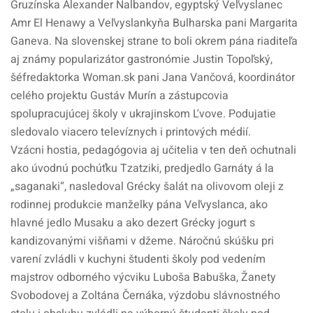
Gruzínska Alexander Nalbandov, egyptský Veľvyslanec
Amr El Henawy a Veľvyslankyňa Bulharska pani Margarita
Ganeva. Na slovenskej strane to boli okrem pána riaditeľa
aj známy popularizátor gastronómie Justin Topoľský,
šéfredaktorka Woman.sk pani Jana Vančová, koordinátor
celého projektu Gustáv Murín a zástupcovia
spolupracujúcej školy v ukrajinskom Ľvove. Podujatie
sledovalo viacero televíznych i printových médií.
Vzácni hostia, pedagógovia aj učitelia v ten deň ochutnali
ako úvodnú pochúťku Tzatziki, predjedlo Garnáty á la
„saganaki“, nasledoval Grécky šalát na olivovom oleji z
rodinnej produkcie manželky pána Veľvyslanca, ako
hlavné jedlo Musaku a ako dezert Grécky jogurt s
kandizovanými višňami v džeme. Náročnú skúšku pri
varení zvládli v kuchyni študenti školy pod vedením
majstrov odborného výcviku Luboša Babuška, Žanety
Svobodovej a Zoltána Černáka, výzdobu slávnostného