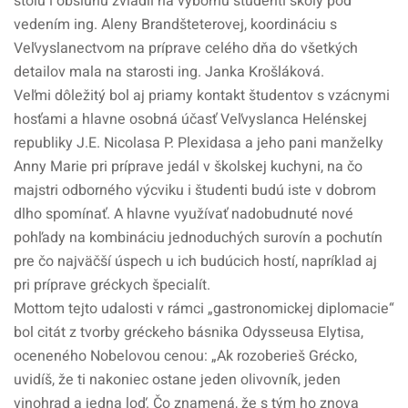
stolu i obsluhu zvládli na výbornú študenti školy pod
vedením ing. Aleny Brandšteterovej, koordináciu s
Veľvyslanectvom na príprave celého dňa do všetkých
detailov mala na starosti ing. Janka Krošláková.
Veľmi dôležitý bol aj priamy kontakt študentov s vzácnymi
hosťami a hlavne osobná účasť Veľvyslanca Helénskej
republiky J.E. Nicolasa P. Plexidasa a jeho pani manželky
Anny Marie pri príprave jedál v školskej kuchyni, na čo
majstri odborného výcviku i študenti budú iste v dobrom
dlho spomínať. A hlavne využívať nadobudnuté nové
pohľady na kombináciu jednoduchých surovín a pochutín
pre čo najväčší úspech u ich budúcich hostí, napríklad aj
pri príprave gréckych špecialít.
Mottom tejto udalosti v rámci „gastronomickej diplomacie“
bol citát z tvorby gréckeho básnika Odysseusa Elytisa,
oceneného Nobelovou cenou: „Ak rozoberieš Grécko,
uvidíš, že ti nakoniec ostane jeden olivovník, jeden
vinohrad a jedna loď. Čo znamená, že s tým ho znova