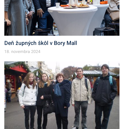
Deň župných škôl v Bory Mall
18. novembra 2024