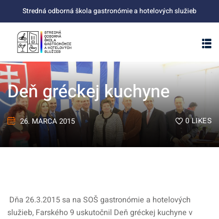
Skip
Stredná odborná škola gastronómie a hotelových služieb
to
content
Deň gréckej kuchyne
0
LIKES
26. MARCA 2015
Dňa 26.3.2015 sa na SOŠ gastronómie a hotelových
služieb, Farského 9 uskutočnil Deň gréckej kuchyne v