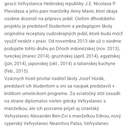
gescii Veľvyslanca Helénskej republiky J.E. Nicolasa P.
Plexidasa a jeho pani manželky Anny Marie, ktorí obaja
osobne dozerali na prípravu jedál. Cieľom dlhodobého
projektu je predstaviť študentom a pedagógom školy
originálne receptúry cudzokrajných jedál, ktoré budú môcť
využiť neskôr v praxi. Od novembra 2013 ide už o siedme
podujatie tohto druhu po Dňoch indonézskej (nov. 2013),
tureckej (marec 2014), gruzínskej (apríl, 2014), egyptskej
(jún, 2014), japonskej (okt., 2014) a talianskej kuchyne
(feb., 2015).
Vzácnych hostí privítal riaditeľ školy Jozef Horák,
predstavil ich študentom a oni sa naopak predstavili v
krátkom umeleckom programe. Za sviatočný stôl zasadli
na strane diplomatov nielen grécky Veľvyslanec s
manželkou, ale ich pozvanie prijali aj izraelský
Veľvyslanec Alexander Ben-Zvi s manželkou Ednou, nový
cyperský Veľvyslanec Nearchos Palas, Veľvyslanec