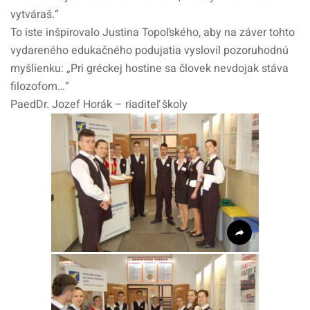
vytváraš.“
To iste inšpirovalo Justina Topoľského, aby na záver tohto
vydareného edukačného podujatia vyslovil pozoruhodnú
myšlienku: „Pri gréckej hostine sa človek nevdojak stáva
filozofom…“
PaedDr. Jozef Horák – riaditeľ školy