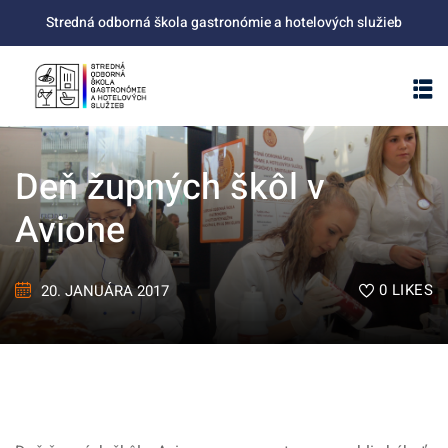
Skip
Stredná odborná škola gastronómie a hotelových služieb
to
content
Deň župných škôl v
Avione
0
LIKES
20. JANUÁRA 2017