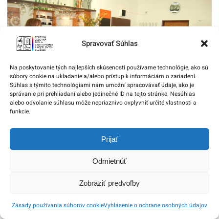
Spravovať Súhlas
Na poskytovanie tých najlepších skúseností používame technológie, ako sú
súbory cookie na ukladanie a/alebo prístup k informáciám o zariadení.
Súhlas s týmito technológiami nám umožní spracovávať údaje, ako je
správanie pri prehliadaní alebo jedinečné ID na tejto stránke. Nesúhlas
alebo odvolanie súhlasu môže nepriaznivo ovplyvniť určité vlastnosti a
funkcie.
Prijať
Workshop pre triednych učiteľov a
Odmietnúť
výchovných poradcov základných škôl
Zobraziť predvoľby
22. OKTÓBRA 2013
Zásady používania súborov cookie
Vyhlásenie o ochrane osobných údajov