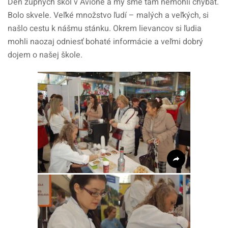
Deň župných škôl v Avione a my sme tam nemohli chýbať.
Bolo skvele. Veľké množstvo ľudí – malých a veľkých, si
našlo cestu k nášmu stánku. Okrem lievancov si ľudia
mohli naozaj odniesť bohaté informácie a veľmi dobrý
dojem o našej škole.