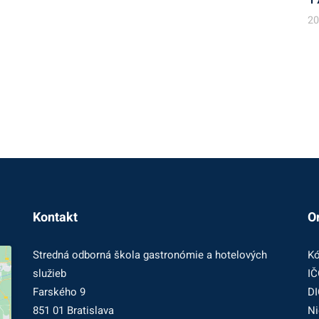
20
Kontakt
O
Stredná odborná škola gastronómie a hotelových
Kó
služieb
IČ
Farského 9
DI
851 01 Bratislava
Ni