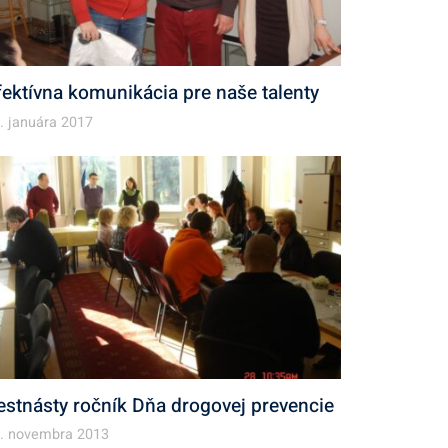
fektívna komunikácia pre naše talenty
. januára 2017
estnásty ročník Dňa drogovej prevencie
. novembra 2013