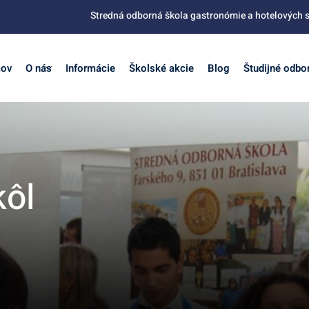
Stredná odborná škola gastronómie a hotelových s
ov
O nás
Informácie
Školské akcie
Blog
Študijné odbo
kôl