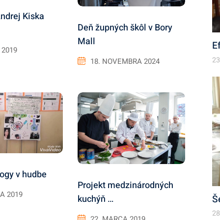
ndrej Kiska
Deň župných škôl v Bory
Mall
E
 2019
23
18. NOVEMBRA 2024
Drogy v hudbe
Projekt medzinárodných
A 2019
Š
kuchýň …
28
22. MARCA 2019