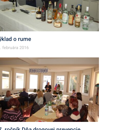
ýklad o rume
. februára 2016
7. ročník Dňa drogovej prevencie