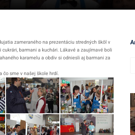
A
odujatia zameraného na prezentáciu stredných škôl v
 cukrári, barmani a kuchári. Lákavé a zaujímavé boli
haného karamelu a obdiv si odniesli aj barmani za
A
r
 čo sme v našej škole hrdí.
c
h
í
v