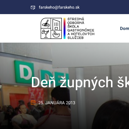
Skip
farskeho@farskeho.sk
to
content
Dom
Deň župných š
25. JANUÁRA 2013