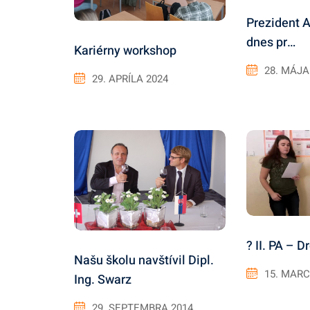
Prezident A
dnes pr…
Kariérny workshop
28. MÁJA
29. APRÍLA 2024
? II. PA – 
Našu školu navštívil Dipl.
15. MARC
Ing. Swarz
29. SEPTEMBRA 2014