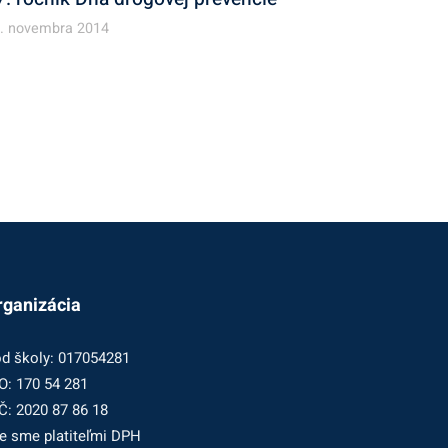
. novembra 2014
rganizácia
d školy: 017054281
O: 170 54 281
Č: 2020 87 86 18
e sme platiteľmi DPH