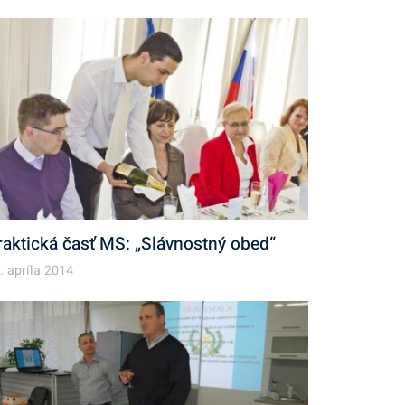
raktická časť MS: „Slávnostný obed“
. apríla 2014