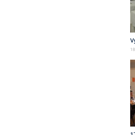
V
18
1