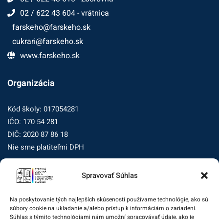
02 / 622 43 604 - vrátnica
farskeho@farskeho.sk
cukrari@farskeho.sk
www.farskeho.sk
Organizácia
Kód školy: 017054281
IČO: 170 54 281
DIČ: 2020 87 86 18
Nie sme platiteľmi DPH
Spravovať Súhlas
Zásady ochrany osobných údajov
Zásady používania súborov cookie (EÚ)
Na poskytovanie tých najlepších skúseností používame technológie, ako sú
súbory cookie na ukladanie a/alebo prístup k informáciám o zariadení.
Dohľad nad ochranou osobných údajov
Súhlas s týmito technológiami nám umožní spracovávať údaje, ako je