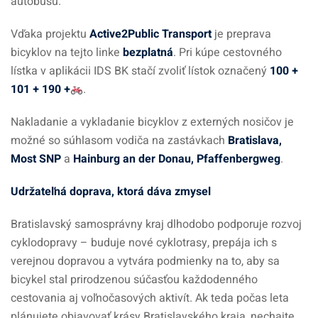
autobusu.
Vďaka projektu
Active2Public Transport
je preprava
bicyklov na tejto linke
bezplatná
. Pri kúpe cestovného
lístka v aplikácii IDS BK stačí zvoliť lístok označený
100 +
101 + 190 +
.
Nakladanie a vykladanie bicyklov z externých nosičov je
možné so súhlasom vodiča na zastávkach
Bratislava,
Most SNP
a
Hainburg an der Donau, Pfaffenbergweg
.
Udržateľná doprava, ktorá dáva zmysel
Bratislavský samosprávny kraj dlhodobo podporuje rozvoj
cyklodopravy – buduje nové cyklotrasy, prepája ich s
verejnou dopravou a vytvára podmienky na to, aby sa
bicykel stal prirodzenou súčasťou každodenného
cestovania aj voľnočasových aktivít. Ak teda počas leta
plánujete objavovať krásy Bratislavského kraja, nechajte