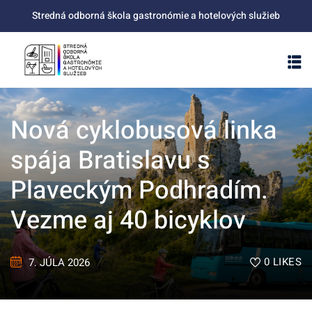
Skip
Stredná odborná škola gastronómie a hotelových služieb
to
content
Nová cyklobusová linka
spája Bratislavu s
Plaveckým Podhradím.
Vezme aj 40 bicyklov
0
LIKES
7. JÚLA 2026