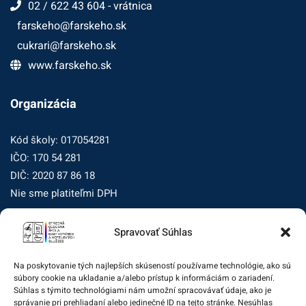
02 / 622 43 604 - vrátnica
farskeho@farskeho.sk
cukrari@farskeho.sk
www.farskeho.sk
Organizácia
Kód školy: 017054281
IČO: 170 54 281
DIČ: 2020 87 86 18
Nie sme platiteľmi DPH
Spravovať Súhlas
Zásady ochrany osobných údajov
Zásady používania súborov cookie (EÚ)
Na poskytovanie tých najlepších skúseností používame technológie, ako sú
súbory cookie na ukladanie a/alebo prístup k informáciám o zariadení.
Dohľad nad ochranou osobných údajov
Súhlas s týmito technológiami nám umožní spracovávať údaje, ako je
správanie pri prehliadaní alebo jedinečné ID na tejto stránke. Nesúhlas