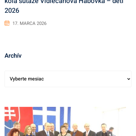
kola súťaže Vidiečanova Habovka – deti
2026
17. MARCA 2026
Archív
A
r
c
h
í
v