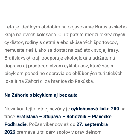
Leto je ideálnym obdobím na objavovanie Bratislavského
kraja na dvoch kolesách. Či už patríte medzi rekreačných
cyklistov, rodiny s deťmi alebo skúsených športovcov,
nemusíte riešiť, ako sa dostať na začiatok svojej trasy.
Bratislavský kraj podporuje ekologickú a udržateľnú
dopravu aj prostredníctvom cyklobusov, ktoré vás s
bicyklom pohodlne dopravia do obľúbených turistických
lokalít na Záhorí či za hranice do Rakúska.
Na Záhorie s bicyklom aj bez auta
Novinkou tejto letnej sezóny je
cyklobusová linka 280
na
trase
Bratislava – Stupava – Rohožník – Plavecké
Podhradie
. Počas víkendov až do
27. septembra
2026
premávajú tri páry spojov v pravidelnom