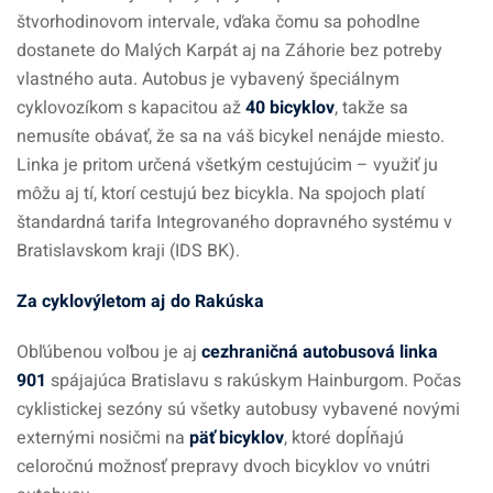
štvorhodinovom intervale, vďaka čomu sa pohodlne
dostanete do Malých Karpát aj na Záhorie bez potreby
vlastného auta. Autobus je vybavený špeciálnym
cyklovozíkom s kapacitou až
40 bicyklov
, takže sa
nemusíte obávať, že sa na váš bicykel nenájde miesto.
Linka je pritom určená všetkým cestujúcim – využiť ju
môžu aj tí, ktorí cestujú bez bicykla. Na spojoch platí
štandardná tarifa Integrovaného dopravného systému v
Bratislavskom kraji (IDS BK).
Za cyklovýletom aj do Rakúska
Obľúbenou voľbou je aj
cezhraničná autobusová linka
901
spájajúca Bratislavu s rakúskym Hainburgom. Počas
cyklistickej sezóny sú všetky autobusy vybavené novými
externými nosičmi na
päť bicyklov
, ktoré dopĺňajú
celoročnú možnosť prepravy dvoch bicyklov vo vnútri