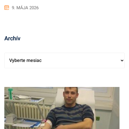
9. MÁJA 2026
Archív
A
r
c
h
í
v