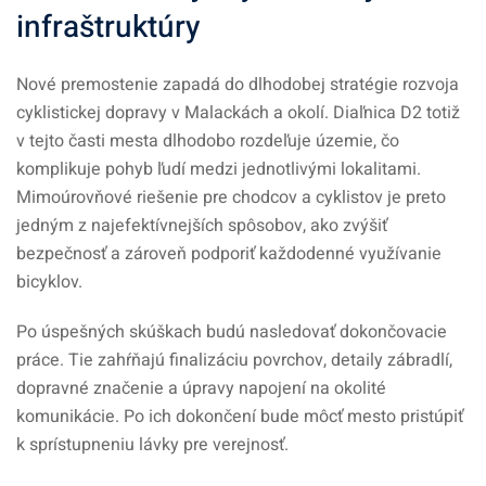
infraštruktúry
Nové premostenie zapadá do dlhodobej stratégie rozvoja
cyklistickej dopravy v Malackách a okolí. Diaľnica D2 totiž
v tejto časti mesta dlhodobo rozdeľuje územie, čo
komplikuje pohyb ľudí medzi jednotlivými lokalitami.
Mimoúrovňové riešenie pre chodcov a cyklistov je preto
jedným z najefektívnejších spôsobov, ako zvýšiť
bezpečnosť a zároveň podporiť každodenné využívanie
bicyklov.
Po úspešných skúškach budú nasledovať dokončovacie
práce. Tie zahŕňajú finalizáciu povrchov, detaily zábradlí,
dopravné značenie a úpravy napojení na okolité
komunikácie. Po ich dokončení bude môcť mesto pristúpiť
k sprístupneniu lávky pre verejnosť.