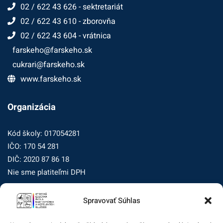
02 / 622 43 626 - sektretariát
02 / 622 43 610 - zborovňa
02 / 622 43 604 - vrátnica
farskeho@farskeho.sk
cukrari@farskeho.sk
www.farskeho.sk
Organizácia
Kód školy: 017054281
IČO: 170 54 281
DIČ: 2020 87 86 18
Nie sme platiteľmi DPH
Spravovať Súhlas
Zásady ochrany osobných údajov
Zásady používania súborov cookie (EÚ)