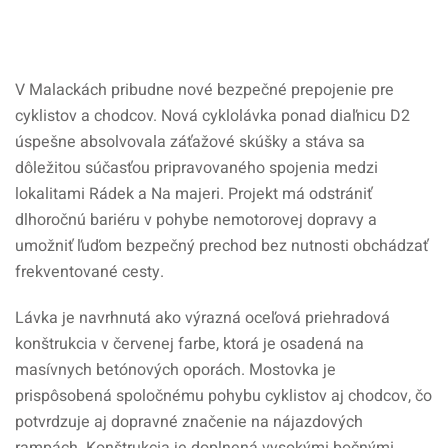
V Malackách pribudne nové bezpečné prepojenie pre
cyklistov a chodcov. Nová cyklolávka ponad diaľnicu D2
úspešne absolvovala záťažové skúšky a stáva sa
dôležitou súčasťou pripravovaného spojenia medzi
lokalitami Rádek a Na majeri. Projekt má odstrániť
dlhoročnú bariéru v pohybe nemotorovej dopravy a
umožniť ľuďom bezpečný prechod bez nutnosti obchádzať
frekventované cesty.
Lávka je navrhnutá ako výrazná oceľová priehradová
konštrukcia v červenej farbe, ktorá je osadená na
masívnych betónových oporách. Mostovka je
prispôsobená spoločnému pohybu cyklistov aj chodcov, čo
potvrdzuje aj dopravné značenie na nájazdových