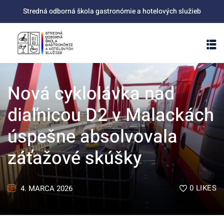
Skip
Stredná odborná škola gastronómie a hotelových služieb
to
content
Nová cyklolávka nad
diaľnicou D2 v Malackách
úspešne absolvovala
záťažové skúšky
0
LIKES
4. MARCA 2026