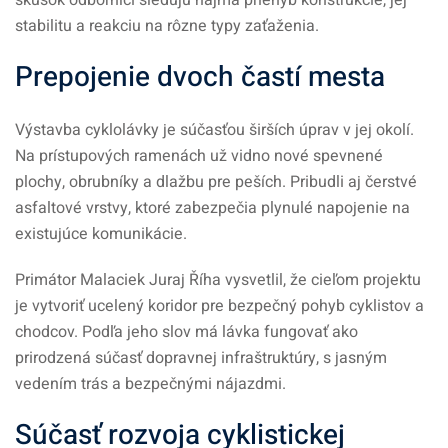
skúšok odborníci sledujú najmä priehyb konštrukcie, jej
stabilitu a reakciu na rôzne typy zaťaženia.
Prepojenie dvoch častí mesta
Výstavba cyklolávky je súčasťou širších úprav v jej okolí.
Na prístupových ramenách už vidno nové spevnené
plochy, obrubníky a dlažbu pre peších. Pribudli aj čerstvé
asfaltové vrstvy, ktoré zabezpečia plynulé napojenie na
existujúce komunikácie.
Primátor Malaciek Juraj Říha vysvetlil, že cieľom projektu
je vytvoriť ucelený koridor pre bezpečný pohyb cyklistov a
chodcov. Podľa jeho slov má lávka fungovať ako
prirodzená súčasť dopravnej infraštruktúry, s jasným
vedením trás a bezpečnými nájazdmi.
Súčasť rozvoja cyklistickej