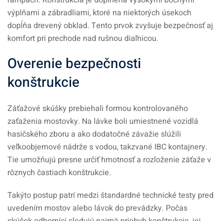
rampách. Konštrukcia je doplnená vysokými bočnými
výplňami a zábradliami, ktoré na niektorých úsekoch
dopĺňa drevený obklad. Tento prvok zvyšuje bezpečnosť aj
komfort pri prechode nad rušnou diaľnicou.
Overenie bezpečnosti
konštrukcie
Záťažové skúšky prebiehali formou kontrolovaného
zaťaženia mostovky. Na lávke boli umiestnené vozidlá
hasičského zboru a ako dodatočné závažie slúžili
veľkoobjemové nádrže s vodou, takzvané IBC kontajnery.
Tie umožňujú presne určiť hmotnosť a rozloženie záťaže v
rôznych častiach konštrukcie.
Takýto postup patrí medzi štandardné technické testy pred
uvedením mostov alebo lávok do prevádzky. Počas