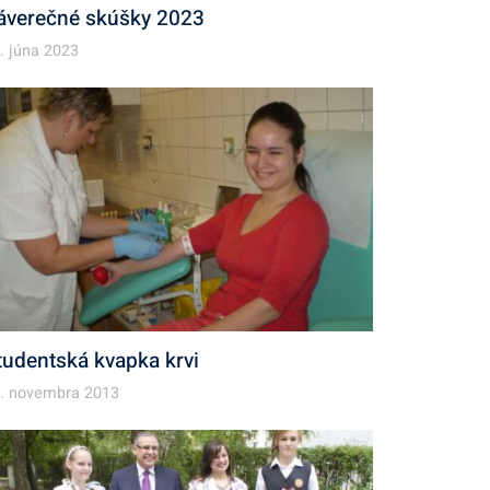
áverečné skúšky 2023
. júna 2023
tudentská kvapka krvi
. novembra 2013