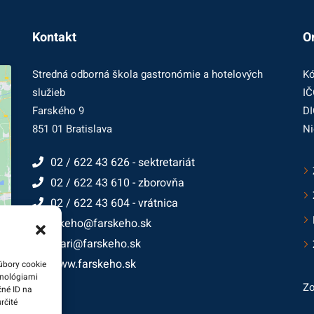
Kontakt
O
Stredná odborná škola gastronómie a hotelových
Kó
služieb
IČ
Farského 9
DI
851 01 Bratislava
Ni
02 / 622 43 626 - sektretariát
02 / 622 43 610 - zborovňa
02 / 622 43 604 - vrátnica
farskeho@farskeho.sk
cukrari@farskeho.sk
www.farskeho.sk
úbory cookie
hnológiami
Zo
čné ID na
rčité