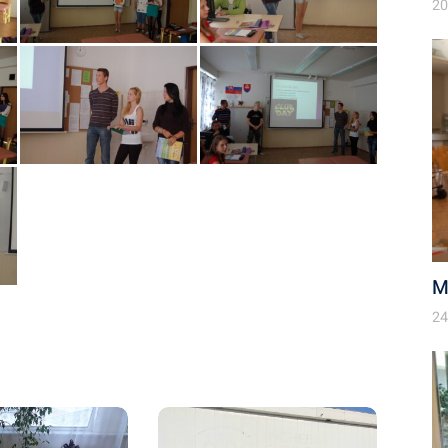
20
M
24