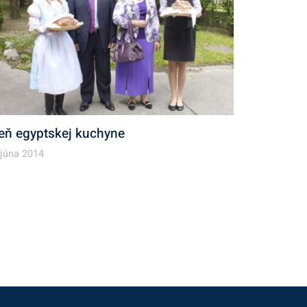
eň egyptskej kuchyne
 júna 2014