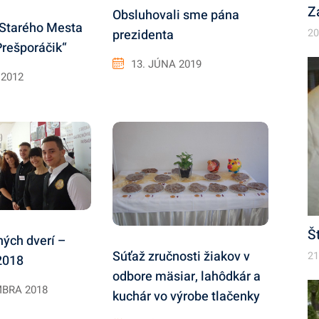
Z
Obsluhovali sme pána
 Starého Mesta
prezidenta
20
Prešporáčik“
13. JÚNA 2019
 2012
Š
ných dverí –
Súťaž zručnosti žiakov v
21
2018
odbore mäsiar, lahôdkár a
MBRA 2018
kuchár vo výrobe tlačenky