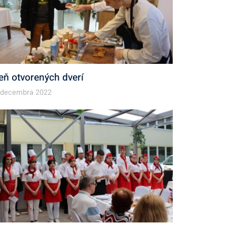
eň otvorených dverí
 decembra 2022