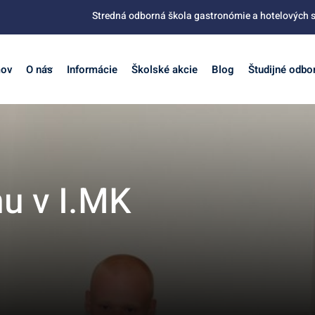
Stredná odborná škola gastronómie a hotelových s
ov
O nás
Informácie
Školské akcie
Blog
Študijné odbo
hu v I.MK