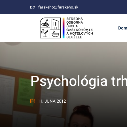
Skip
farskeho@farskeho.sk
to
content
Dom
Psychológia tr
11. JÚNA 2012