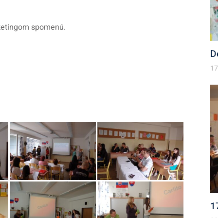
arketingom spomenú.
D
17
1