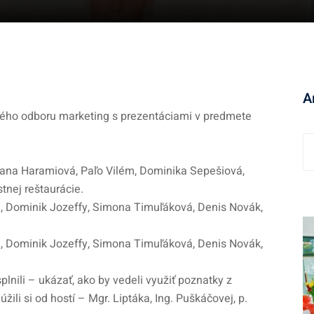
A
ijného odboru marketing s prezentáciami v predmete
A
r
 Jana Haramiová, Paľo Vilém, Dominika Sepešiová,
c
tnej reštaurácie.
h
vá, Dominik Jozeffy, Simona Timuľáková, Denis Novák,
í
v
vá, Dominik Jozeffy, Simona Timuľáková, Denis Novák,
plnili – ukázať, ako by vedeli využiť poznatky z
žili si od hostí – Mgr. Liptáka, Ing. Puškáčovej, p.