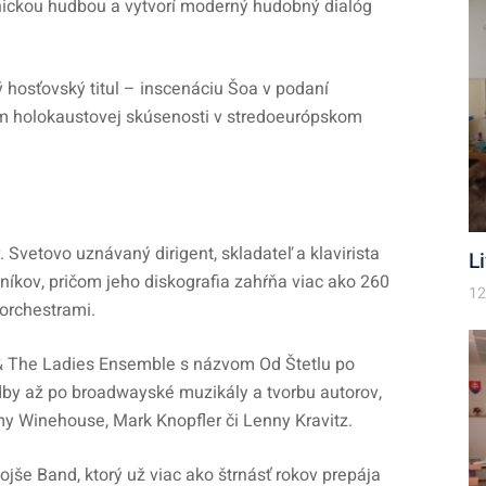
onickou hudbou a vytvorí moderný hudobný dialóg
ý hosťovský titul – inscenáciu Šoa v podaní
iám holokaustovej skúsenosti v stredoeurópskom
v. Svetovo uznávaný dirigent, skladateľ a klavirista
L
íkov, pričom jeho diskografia zahŕňa viac ako 260
12
orchestrami.
& The Ladies Ensemble s názvom Od Štetlu po
dby až po broadwayské muzikály a tvorbu autorov,
y Winehouse, Mark Knopfler či Lenny Kravitz.
jše Band, ktorý už viac ako štrnásť rokov prepája