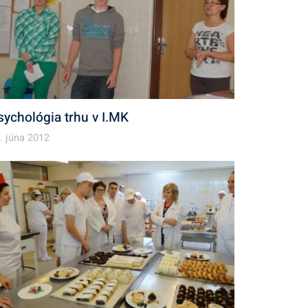
sychológia trhu v I.MK
. júna 2012