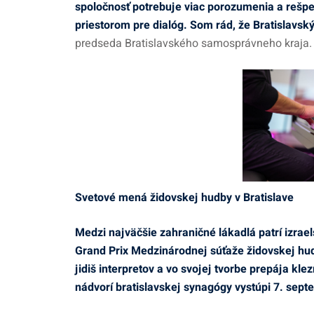
spoločnosť potrebuje viac porozumenia a rešpek
priestorom pre dialóg. Som rád, že Bratislavský
predseda Bratislavského samosprávneho kraja.
Svetové mená židovskej hudby v Bratislave
Medzi najväčšie zahraničné lákadlá patrí izrae
Grand Prix Medzinárodnej súťaže židovskej hu
jidiš interpretov a vo svojej tvorbe prepája kle
nádvorí bratislavskej synagógy vystúpi 7. sept