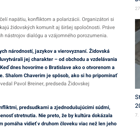
27
čelí napätiu, konfliktom a polarizácii. Organizátori si
ajú židovských komunít aj širšej spoločnosti. Práve
ších nástrojov dialógu a vzájomného porozumenia.
ych národností, jazykov a vierovyznaní. Židovská
luvytvárali jej charakter – od obchodu a vzdelávania
 Keď dnes hovoríme o Bratislave ako o otvorenom a
e. Shalom Chaverim je spôsob, ako si ho pripomínať
vedal Pavol Breiner, predseda Židovskej
S
2
onfliktmi, predsudkami a zjednodušujúcimi súdmi,
7.
osť stretnutia. Nie preto, že by kultúra dokázala
nám pomáha vidieť v druhom človeku viac než len jeho