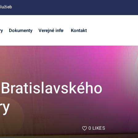
lužieb
ry
Dokumenty
Verejné info
Kontakt
Bratislavského
ry
0
LIKES