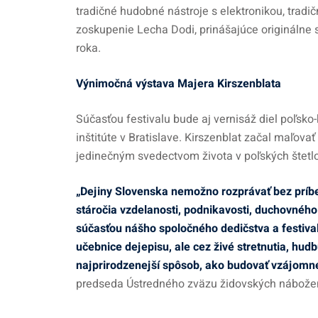
tradičné hudobné nástroje s elektronikou, trad
zoskupenie Lecha Dodi, prinášajúce originálne
roka.
Výnimočná výstava Majera Kirszenblata
Súčasťou festivalu bude aj vernisáž diel poľsk
inštitúte v Bratislave. Kirszenblat začal maľovať
jedinečným svedectvom života v poľských štetl
„Dejiny Slovenska nemožno rozprávať bez príb
stáročia vzdelanosti, podnikavosti, duchovného 
súčasťou nášho spoločného dedičstva a festiva
učebnice dejepisu, ale cez živé stretnutia, hud
najprirodzenejší spôsob, ako budovať vzájomn
predseda Ústredného zväzu židovských nábožens