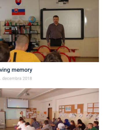
iving memory
. decembra 2018