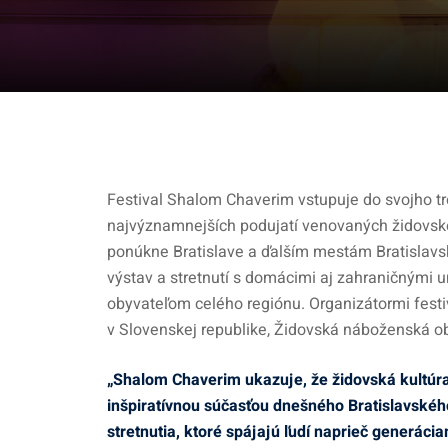
Festival Shalom Chaverim vstupuje do svojho tr
najvýznamnejších podujatí venovaných židovske
ponúkne Bratislave a ďalším mestám Bratislavsk
výstav a stretnutí s domácimi aj zahraničnými u
obyvateľom celého regiónu. Organizátormi fest
v Slovenskej republike, Židovská náboženská ob
„Shalom Chaverim ukazuje, že židovská kultúra n
inšpiratívnou súčasťou dnešného Bratislavskéh
stretnutia, ktoré spájajú ľudí naprieč generáci