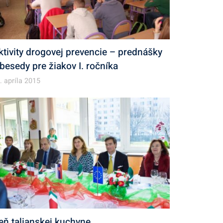
ktivity drogovej prevencie – prednášky
 besedy pre žiakov I. ročníka
. apríla 2015
eň talianskej kuchyne