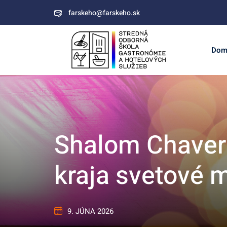
Skip
farskeho@farskeho.sk
to
content
Dom
Shalom Chaveri
kraja svetové 
9. JÚNA 2026