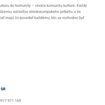
kultúru do komunity – otvára komunitu kultúre. Každý
irodzenou súčasťou stredoeurópskeho príbehu a že
enosť majú čo povedať každému, kto sa rozhodne byť
 SR
 0917 971 169