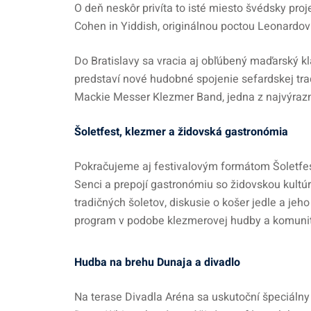
O deň neskôr privíta to isté miesto švédsky pr
Cohen in Yiddish, originálnou poctou Leonardovi 
Do Bratislavy sa vracia aj obľúbený maďarský kla
predstaví nové hudobné spojenie sefardskej tr
Mackie Messer Klezmer Band, jedna z najvýrazn
Šoletfest, klezmer a židovská gastronómia
Pokračujeme aj festivalovým formátom Šoletfest
Senci a prepojí gastronómiu so židovskou kultú
tradičných šoletov, diskusie o košer jedle a jeho
program v podobe klezmerovej hudby a komunitn
Hudba na brehu Dunaja a divadlo
Na terase Divadla Aréna sa uskutoční špeciáln