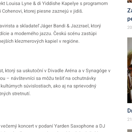
ojekt Louisa Lyne & di Yiddishe Kapelye s programom
Z
Cohenovi, ktorej piesne zaznejú v jidiš.
p
virista a skladateľ Jáger Bandi & Jazzrael, ktorý
20
adície a moderného jazzu. Českú scénu zastúpi
ejších klezmerových kapiel v regióne.
, ktorý sa uskutoční v Divadle Aréna a v Synagóge v
rou – návštevníci sa môžu tešiť na ochutnávky
 kultúrnych súvislostiach, ako aj na sprievodný
ých stretnutí.
D
21
y večerný koncert v podaní Yarden Saxophone a DJ