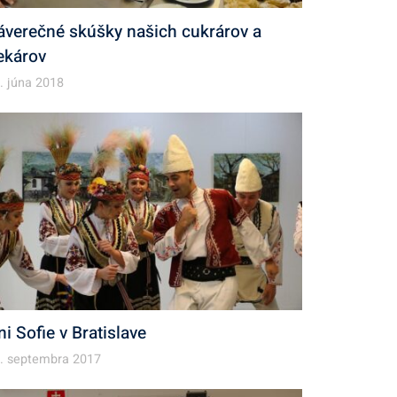
áverečné skúšky našich cukrárov a
ekárov
. júna 2018
ni Sofie v Bratislave
. septembra 2017