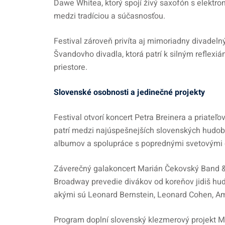
Dawe Whitea, ktorý spojí živý saxofón s elektr
medzi tradíciou a súčasnosťou.
Festival zároveň privíta aj mimoriadny divadeln
Švandovho divadla, ktorá patrí k silným reflex
priestore.
Slovenské osobnosti a jedinečné projekty
Festival otvorí koncert Petra Breinera a priateľo
patrí medzi najúspešnejších slovenských hudobn
albumov a spolupráce s poprednými svetovými 
Záverečný galakoncert Marián Čekovský Band 
Broadway prevedie divákov od koreňov jidiš hu
akými sú Leonard Bernstein, Leonard Cohen, Am
Program doplní slovenský klezmerový projekt Mo