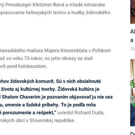
ičný Pressburger Kletzmer Band a mladé nitrianske
 spracovanie hebrejských textov a hudby židovského
A
a
28
o-kanadského maliara Majera Kirszenblata v Poľskom
 až vo veku 73 rokov, no jeho obrazy sa stali
och pred holokaustom.
ehov židovských komunít. Sú v nich obsiahnuté
života aj kultúrnej tvorby. Židovská kultúra je
l Shalom Chaverim je pozvaním objavovať ju nie cez
bu, umenie a ľudské príbehy. To je podľa mňa
é porozumenie a rešpekt,“
uviedol Richard Duda,
kých obcí v Slovenskej republike.
D