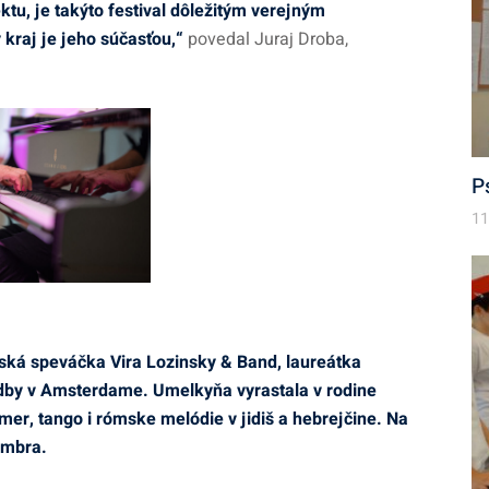
tu, je takýto festival dôležitým verejným
 kraj je jeho súčasťou,“
povedal Juraj Droba,
P
11
lská speváčka Vira Lozinsky & Band, laureátka
dby v Amsterdame. Umelkyňa vyrastala v rodine
zmer, tango i rómske melódie v jidiš a hebrejčine. Na
embra.