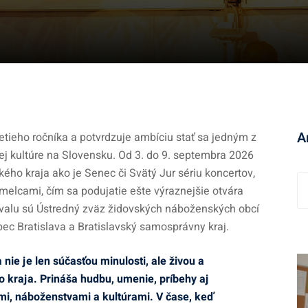
A
etieho ročníka a potvrdzuje ambíciu stať sa jedným z
j kultúre na Slovensku. Od 3. do 9. septembra 2026
ého kraja ako je Senec či Svätý Jur sériu koncertov,
A
melcami, čím sa podujatie ešte výraznejšie otvára
r
ivalu sú Ústredný zväz židovských náboženských obcí
c
ec Bratislava a Bratislavský samosprávny kraj.
h
í
ie je len súčasťou minulosti, ale živou a
v
o kraja. Prináša hudbu, umenie, príbehy aj
ami, náboženstvami a kultúrami. V čase, keď