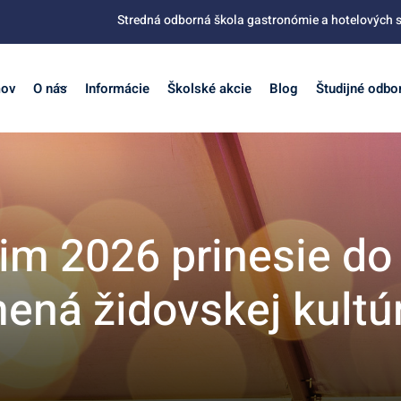
Stredná odborná škola gastronómie a hotelových s
ov
O nás
Informácie
Školské akcie
Blog
Študijné odbo
m 2026 prinesie do 
mená židovskej kultú