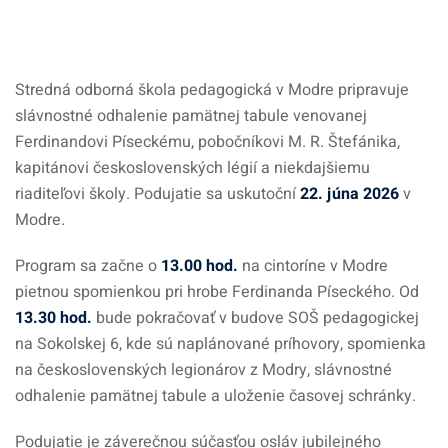
Stredná odborná škola pedagogická v Modre pripravuje
slávnostné odhalenie pamätnej tabule venovanej
Ferdinandovi Píseckému, pobočníkovi M. R. Štefánika,
kapitánovi československých légií a niekdajšiemu
riaditeľovi školy. Podujatie sa uskutoční
22. júna 2026
v
Modre.
Program sa začne o
13.00 hod.
na cintoríne v Modre
pietnou spomienkou pri hrobe Ferdinanda Píseckého. Od
13.30 hod.
bude pokračovať v budove SOŠ pedagogickej
na Sokolskej 6, kde sú naplánované príhovory, spomienka
na československých legionárov z Modry, slávnostné
odhalenie pamätnej tabule a uloženie časovej schránky.
Podujatie je záverečnou súčasťou osláv jubilejného