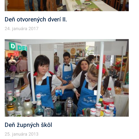
Deň otvorených dverí II.
24. januára 2017
Deň župných škôl
25. januára 2013