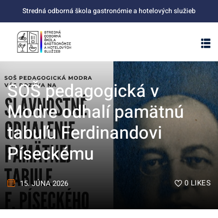
Skip
Stredná odborná škola gastronómie a hotelových služieb
to
content
SOŠ pedagogická v
Modre odhalí pamätnú
tabuľu Ferdinandovi
Píseckému
0
LIKES
15. JÚNA 2026