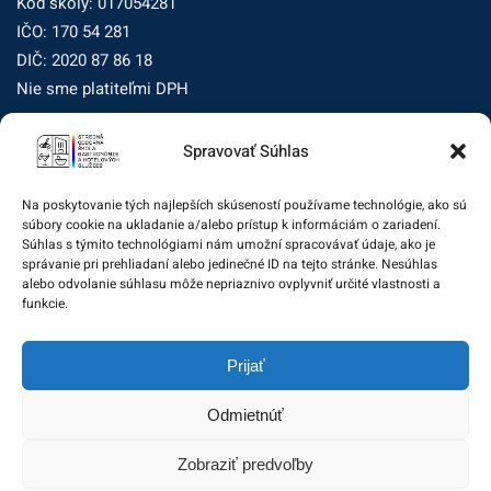
Kód školy: 017054281
IČO: 170 54 281
DIČ: 2020 87 86 18
Nie sme platiteľmi DPH
Spravovať Súhlas
Zásady ochrany osobných údajov
Zásady používania súborov cookie (EÚ)
Na poskytovanie tých najlepších skúseností používame technológie, ako sú
súbory cookie na ukladanie a/alebo prístup k informáciám o zariadení.
Dohľad nad ochranou osobných údajov
Súhlas s týmito technológiami nám umožní spracovávať údaje, ako je
správanie pri prehliadaní alebo jedinečné ID na tejto stránke. Nesúhlas
Žiadosť dotknutej osoby na uplatnenie jej práv
alebo odvolanie súhlasu môže nepriaznivo ovplyvniť určité vlastnosti a
funkcie.
Zodpovedná osoba za ochranu osobných údajov:
Prijať
zo@eurotrading.sk
Odmietnúť
Zobraziť predvoľby