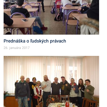
Prednáška o ľudských právach
26. januára 2017