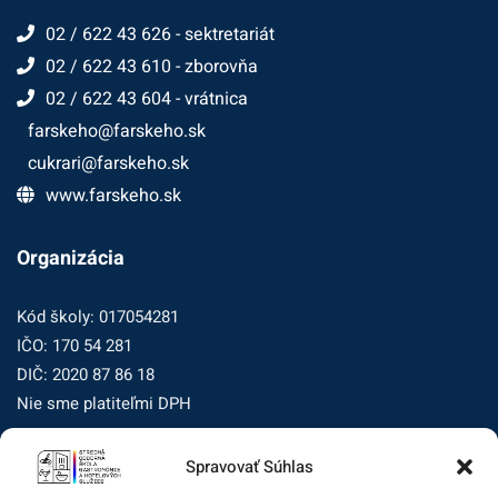
02 / 622 43 626 - sektretariát
02 / 622 43 610 - zborovňa
02 / 622 43 604 - vrátnica
farskeho@farskeho.sk
cukrari@farskeho.sk
www.farskeho.sk
Organizácia
Kód školy: 017054281
IČO: 170 54 281
DIČ: 2020 87 86 18
Nie sme platiteľmi DPH
Spravovať Súhlas
Zásady ochrany osobných údajov