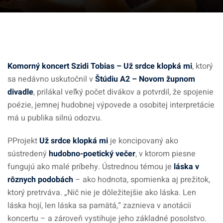
Komorný koncert Szidi Tobias – Už srdce klopká mi
, ktorý
sa nedávno uskutočnil v
Štúdiu A2 – Novom župnom
divadle
, prilákal veľký počet divákov a potvrdil, že spojenie
poézie, jemnej hudobnej výpovede a osobitej interpretácie
má u publika silnú odozvu.
PProjekt
Už srdce klopká mi
je koncipovaný ako
sústredený
hudobno-poetický večer
, v ktorom piesne
fungujú ako malé príbehy. Ústrednou témou je
láska v
rôznych podobách
– ako hodnota, spomienka aj prežitok,
ktorý pretrváva. „Nič nie je dôležitejšie ako láska. Len
láska hojí, len láska sa pamätá,“ zaznieva v anotácii
koncertu – a zároveň vystihuje jeho základné posolstvo.