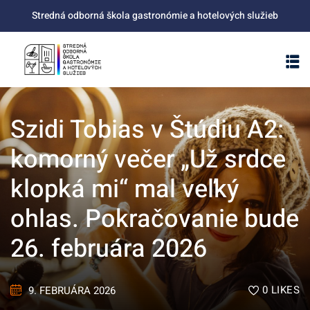
Skip
Stredná odborná škola gastronómie a hotelových služieb
to
content
Szidi Tobias v Štúdiu A2:
komorný večer „Už srdce
klopká mi“ mal veľký
ohlas. Pokračovanie bude
26. februára 2026
0
LIKES
9. FEBRUÁRA 2026