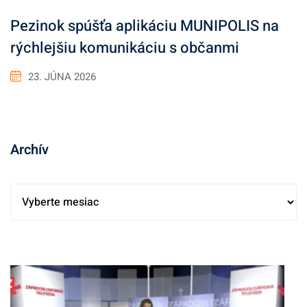
Pezinok spúšťa aplikáciu MUNIPOLIS na
rýchlejšiu komunikáciu s občanmi
23. JÚNA 2026
Archív
A
r
c
h
í
v