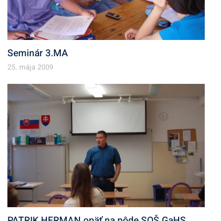
Seminár 3.MA
25. mája 2009
PATRIK HERMAN opäť na pôde SOŠ GaHS