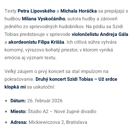
Texty
Petra Lipovského
a
Michala Horáčka
sa prepájajú s
hudbou
Milana Vyskočániho
, autora hudby a zároveň
jedného zo sprievodných hudobníkov. Na pódiu sa Szidi
Tobias predstavuje v sprievode
violončelistu Andreja Gála
a
akordeonistu Filipa Krišša
. Ich citlivá súhra vytvára
komorný, výrazovo bohatý priestor, v ktorom vyniká
emócia aj význam textu.
Veľký záujem o prvý koncert sa stal impulzom na
pokračovanie.
Druhý koncert Szidi Tobias – Už srdce
klopká mi
sa uskutoční:
Dátum:
26. február 2026
Miesto:
Štúdio A2 – Nové župné divadlo
Adresa:
Mickiewiczova 2, Bratislava