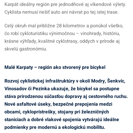
Karpát ideálny región pre jednodňové aj víkendové výlety.
Cyklista nemusí riešiť auto ani návrat po tej istej trase.
Celý okruh mal približne 28 kilometrov a ponúkol všetko,
čo robí cykloturistiku výnimočnou – vinohrady, históriu,
krásne výhľady, kvalitné cyklotrasy, oddych v prírode aj
skvelú gastronómiu.
Malé Karpaty – región ako stvorený pre bicykel
Rozvoj cyklistickej infraštruktúry v okolí Modry, Šenkvíc,
Vinosadov či Pezinka ukazuje, že bicykel sa postupne
stáva prirodzenou súčasťou dopravy aj cestovného ruchu.
Nové asfaltové úseky, bezpečné prepojenia medzi
obcami, cykloprístrešky, stojany pri železničných
staniciach a dobré vlakové spojenia vytvárajú ideálne
podmienky pre modernú a ekologickú mobilitu.