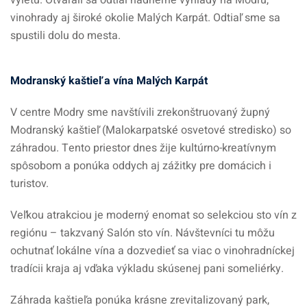
výletu. Otvárali sa odtiaľ nádherné výhľady na Modru,
vinohrady aj široké okolie Malých Karpát. Odtiaľ sme sa
spustili dolu do mesta.
Modranský kaštieľ a vína Malých Karpát
V centre Modry sme navštívili zrekonštruovaný župný
Modranský kaštieľ (Malokarpatské osvetové stredisko) so
záhradou. Tento priestor dnes žije kultúrno-kreatívnym
spôsobom a ponúka oddych aj zážitky pre domácich i
turistov.
Veľkou atrakciou je moderný enomat so selekciou sto vín z
regiónu – takzvaný Salón sto vín. Návštevníci tu môžu
ochutnať lokálne vína a dozvedieť sa viac o vinohradníckej
tradícii kraja aj vďaka výkladu skúsenej pani someliérky.
Záhrada kaštieľa ponúka krásne zrevitalizovaný park,