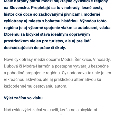
Malé Karpaty patria medzi najkrajšie cyklistické regióny
na Slovensku. Prepletajú sa tu vinohrady, lesné cesty,
historické obce so zachovanými pivnicami, moderné
cyklotrasy aj miesta s bohatou históriou. Výhodou tohto
regiónu je aj výborné spojenie vlakmi a autobusmi, vďaka
ktorému sa bicykel stáva ideálnym dopravným
prostriedkom nielen pre turistov, ale aj pre ľudí
dochádzajúcich do práce či školy.
Nové cyklotrasy medzi obcami Modra, Šenkvice, Vinosady,
Dubová či Modra-Harmónia postupne vytvárajú bezpečné
a pohodlné prepojenie regiónu. Cyklodoprava tak nie je len
rekreačnou aktivitou, ale aj praktickou alternatívou ku
každodennému cestovaniu autom.
Výlet začína vo vlaku
Náš cyklo-výlet začal vo chvíli, keď sme s bicyklami