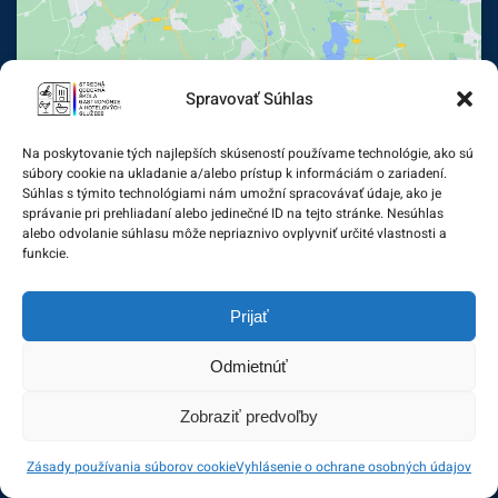
Spravovať Súhlas
Kontakt
Na poskytovanie tých najlepších skúseností používame technológie, ako sú
súbory cookie na ukladanie a/alebo prístup k informáciám o zariadení.
Stredná odborná škola gastronómie a hotelových služieb
Súhlas s týmito technológiami nám umožní spracovávať údaje, ako je
správanie pri prehliadaní alebo jedinečné ID na tejto stránke. Nesúhlas
Farského 9
alebo odvolanie súhlasu môže nepriaznivo ovplyvniť určité vlastnosti a
851 01 Bratislava
funkcie.
02 / 622 43 626 - sektretariát
Prijať
02 / 622 43 610 - zborovňa
02 / 622 43 604 - vrátnica
Odmietnúť
farskeho@farskeho.sk
Zobraziť predvoľby
cukrari@farskeho.sk
www.farskeho.sk
Zásady používania súborov cookie
Vyhlásenie o ochrane osobných údajov