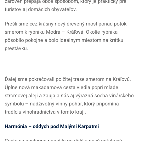
zároveň prepája obce spôsobom, ktorý je praktický pre
turistov aj domácich obyvateľov.
Prešli sme cez krásny nový drevený most ponad potok
smerom k rybníku Modra – Kráľová. Okolie rybníka
pôsobilo pokojne a bolo ideálnym miestom na krátku
prestávku.
Ďalej sme pokračovali po žltej trase smerom na Kráľovú.
Úplne nová makadamová cesta viedla popri mladej
stromovej aleji a zaujala nás aj výrazná socha vinárskeho
symbolu – nadživotný vínny pohár, ktorý pripomína
tradíciu vinohradníctva v tomto kraji.
Harmónia – oddych pod Malými Karpatmi