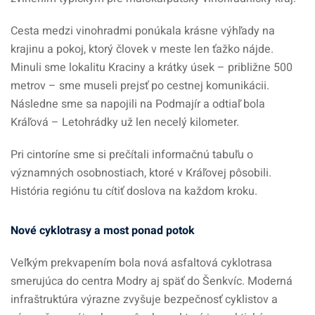
Cesta medzi vinohradmi ponúkala krásne výhľady na
krajinu a pokoj, ktorý človek v meste len ťažko nájde.
Minuli sme lokalitu Kraciny a krátky úsek – približne 500
metrov – sme museli prejsť po cestnej komunikácii.
Následne sme sa napojili na Podmajír a odtiaľ bola
Kráľová – Letohrádky už len necelý kilometer.
Pri cintoríne sme si prečítali informačnú tabuľu o
významných osobnostiach, ktoré v Kráľovej pôsobili.
História regiónu tu cítiť doslova na každom kroku.
Nové cyklotrasy a most ponad potok
Veľkým prekvapením bola nová asfaltová cyklotrasa
smerujúca do centra Modry aj späť do Šenkvíc. Moderná
infraštruktúra výrazne zvyšuje bezpečnosť cyklistov a