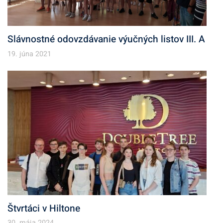
Slávnostné odovzdávanie výučných listov III. A
19. júna 2021
Štvrtáci v Hiltone
30. mája 2024