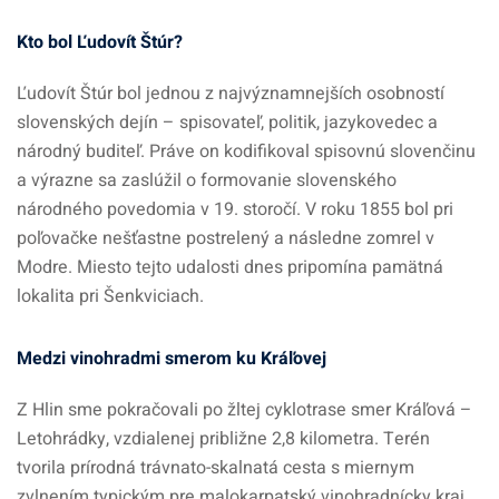
Kto bol Ľudovít Štúr?
Ľudovít Štúr bol jednou z najvýznamnejších osobností
slovenských dejín – spisovateľ, politik, jazykovedec a
národný buditeľ. Práve on kodifikoval spisovnú slovenčinu
a výrazne sa zaslúžil o formovanie slovenského
národného povedomia v 19. storočí. V roku 1855 bol pri
poľovačke nešťastne postrelený a následne zomrel v
Modre. Miesto tejto udalosti dnes pripomína pamätná
lokalita pri Šenkviciach.
Medzi vinohradmi smerom ku Kráľovej
Z Hlin sme pokračovali po žltej cyklotrase smer Kráľová –
Letohrádky, vzdialenej približne 2,8 kilometra. Terén
tvorila prírodná trávnato-skalnatá cesta s miernym
zvlnením typickým pre malokarpatský vinohradnícky kraj.