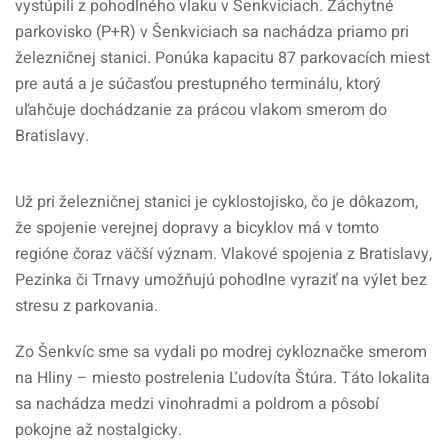
vystúpili z pohodlného vlaku v Šenkviciach. Záchytné
parkovisko (P+R) v Šenkviciach sa nachádza priamo pri
železničnej stanici. Ponúka kapacitu 87 parkovacích miest
pre autá a je súčasťou prestupného terminálu, ktorý
uľahčuje dochádzanie za prácou vlakom smerom do
Bratislavy.
Už pri železničnej stanici je cyklostojisko, čo je dôkazom,
že spojenie verejnej dopravy a bicyklov má v tomto
regióne čoraz väčší význam. Vlakové spojenia z Bratislavy,
Pezinka či Trnavy umožňujú pohodlne vyraziť na výlet bez
stresu z parkovania.
Zo Šenkvíc sme sa vydali po modrej cykloznačke smerom
na Hliny – miesto postrelenia Ľudovíta Štúra. Táto lokalita
sa nachádza medzi vinohradmi a poldrom a pôsobí
pokojne až nostalgicky.