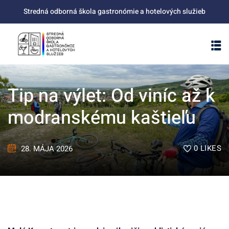
Skip
Stredná odborná škola gastronómie a hotelových služieb
to
content
Tip na výlet: Od viníc až k
modranskému kaštieľu
0
LIKES
28. MÁJA 2026