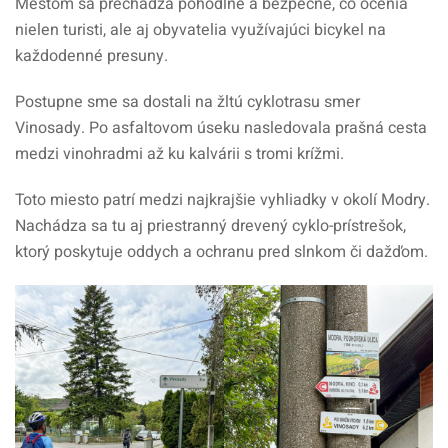
Mestom sa prechádza pohodlne a bezpečne, čo ocenia
nielen turisti, ale aj obyvatelia využívajúci bicykel na
každodenné presuny.
Postupne sme sa dostali na žltú cyklotrasu smer
Vinosady. Po asfaltovom úseku nasledovala prašná cesta
medzi vinohradmi až ku kalvárii s tromi krížmi.
Toto miesto patrí medzi najkrajšie vyhliadky v okolí Modry.
Nachádza sa tu aj priestranný drevený cyklo-prístrešok,
ktorý poskytuje oddych a ochranu pred slnkom či dažďom.