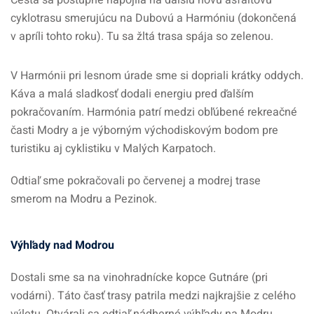
Cesta sa postupne napojila na ďalšiu novú asfaltovú
cyklotrasu smerujúcu na Dubovú a Harmóniu (dokončená
v apríli tohto roku). Tu sa žltá trasa spája so zelenou.
V Harmónii pri lesnom úrade sme si dopriali krátky oddych.
Káva a malá sladkosť dodali energiu pred ďalším
pokračovaním. Harmónia patrí medzi obľúbené rekreačné
časti Modry a je výborným východiskovým bodom pre
turistiku aj cyklistiku v Malých Karpatoch.
Odtiaľ sme pokračovali po červenej a modrej trase
smerom na Modru a Pezinok.
Výhľady nad Modrou
Dostali sme sa na vinohradnícke kopce Gutnáre (pri
vodárni). Táto časť trasy patrila medzi najkrajšie z celého