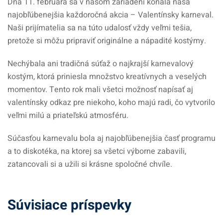
Dňa 11. februára sa v našom zariadení konala naša
najobľúbenejšia každoročná akcia – Valentínsky karneval.
Naši prijímatelia sa na túto udalosť vždy veľmi tešia,
pretože si môžu pripraviť originálne a nápadité kostýmy.
Nechýbala ani tradičná súťaž o najkrajší karnevalový
kostým, ktorá priniesla množstvo kreatívnych a veselých
momentov. Tento rok mali všetci možnosť napísať aj
valentínsky odkaz pre niekoho, koho majú radi, čo vytvorilo
veľmi milú a priateľskú atmosféru.
Súčasťou karnevalu bola aj najobľúbenejšia časť programu
a to diskotéka, na ktorej sa všetci výborne zabavili,
zatancovali si a užili si krásne spoločné chvíle.
Súvisiace príspevky