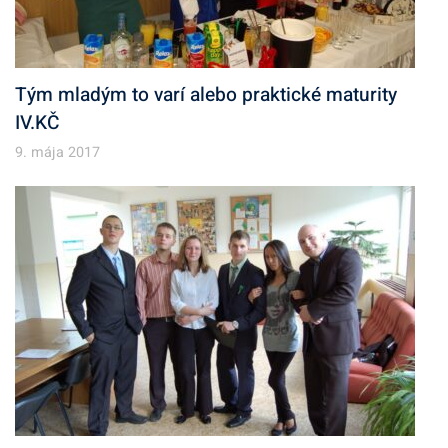
Tým mladým to varí alebo praktické maturity
IV.KČ
9. mája 2017