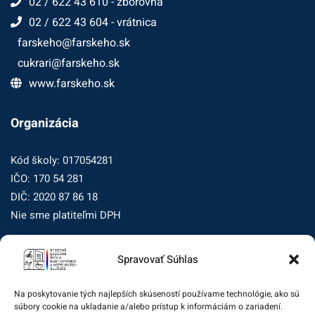
02 / 622 43 610 - zborovňa
02 / 622 43 604 - vrátnica
farskeho@farskeho.sk
cukrari@farskeho.sk
www.farskeho.sk
Organizácia
Kód školy: 017054281
IČO: 170 54 281
DIČ: 2020 87 86 18
Nie sme platiteľmi DPH
Zásady ochrany osobných údajov
Spravovať Súhlas
Zásady používania súborov cookie (EÚ)
Na poskytovanie tých najlepších skúseností používame technológie, ako sú
Dohľad nad ochranou osobných údajov
súbory cookie na ukladanie a/alebo prístup k informáciám o zariadení.