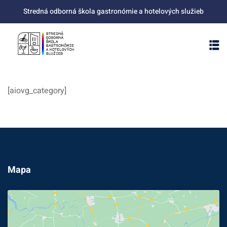
Skip
Stredná odborná škola gastronómie a hotelových služieb
to
content
[aiovg_category]
Mapa