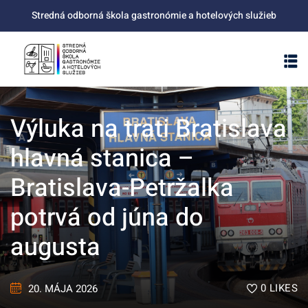
Skip
Stredná odborná škola gastronómie a hotelových služieb
to
content
Výluka na trati Bratislava
hlavná stanica –
Bratislava-Petržalka
potrvá od júna do
augusta
0
LIKES
20. MÁJA 2026