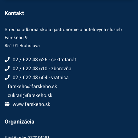
Kontakt
Stredná odborná škola gastronómie a hotelových služieb
Farského 9
851 01 Bratislava
02 / 622 43 626 - sektretariát
02 / 622 43 610 - zborovňa
02 / 622 43 604 - vrátnica
farskeho@farskeho.sk
cukrari@farskeho.sk
www.farskeho.sk
Organizácia
Kód školy: 017054281