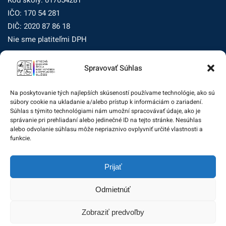
IČO: 170 54 281
DIČ: 2020 87 86 18
Nie sme platiteľmi DPH
Spravovať Súhlas
Zásady ochrany osobných údajov
Zásady používania súborov cookie (EÚ)
Na poskytovanie tých najlepších skúseností používame technológie, ako sú
súbory cookie na ukladanie a/alebo prístup k informáciám o zariadení.
Dohľad nad ochranou osobných údajov
Súhlas s týmito technológiami nám umožní spracovávať údaje, ako je
správanie pri prehliadaní alebo jedinečné ID na tejto stránke. Nesúhlas
Žiadosť dotknutej osoby na uplatnenie jej práv
alebo odvolanie súhlasu môže nepriaznivo ovplyvniť určité vlastnosti a
funkcie.
Zodpovedná osoba za ochranu osobných údajov:
Prijať
zo@eurotrading.sk
Odmietnúť
Zobraziť predvoľby