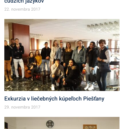
cudzích jazykov
22. novembra 2017
Exkurzia v liečebných kúpeľoch Piešťany
29. novembra 2017