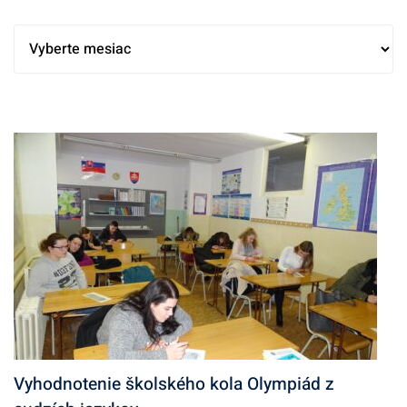
A
r
c
h
í
v
Vyhodnotenie školského kola Olympiád z