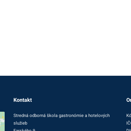
Kontakt
O
Stredná odborná škola gastronómie a hotelových
Kó
služieb
IČ
Farského 9
DI