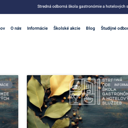
Stredná odborná škola gastronómie a hotelových s
ov
O nás
Informácie
Školské akcie
Blog
Študijné odbo
MÁCIE
INFORM