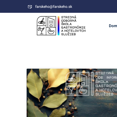
farskeho@farskeho.sk
Dom
INFOR