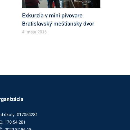
Exkurzia v mini pivovare
Bratislavský meštiansky dvor
4. mája 2016
rganizácia
d školy: 017054281
O: 170 54 281
Č: 2020 87 86 18