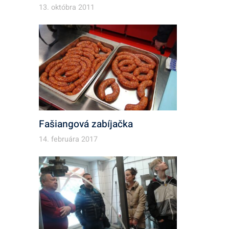
13. októbra 2011
Fašiangová zabíjačka
14. februára 2017