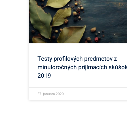
Testy profilových predmetov z
minuloročných prijímacích skúšo
2019
27. januára 2020