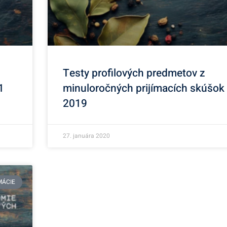
Testy profilových predmetov z
1
minuloročných prijímacích skúšok
2019
27. januára 2020
MÁCIE