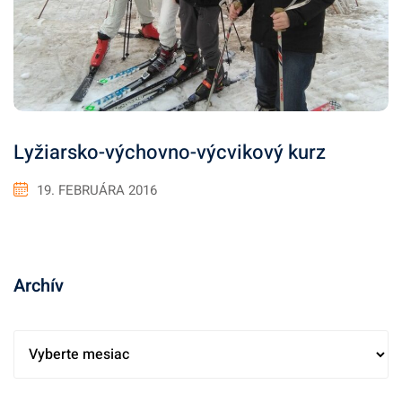
Lyžiarsko-výchovno-výcvikový kurz
19. FEBRUÁRA 2016
Archív
A
r
c