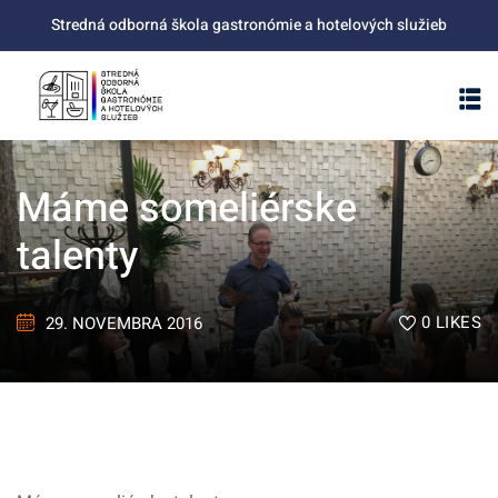
Skip
Stredná odborná škola gastronómie a hotelových služieb
to
content
Máme someliérske
talenty
0
LIKES
29. NOVEMBRA 2016