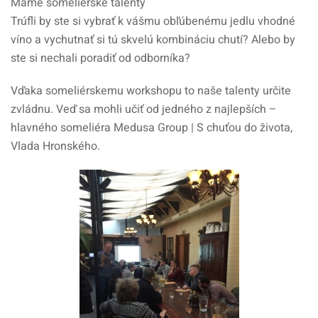
Máme someliérske talenty
Trúfli by ste si vybrať k vášmu obľúbenému jedlu vhodné
víno a vychutnať si tú skvelú kombináciu chutí? Alebo by
ste si nechali poradiť od odborníka?
Vďaka someliérskemu workshopu to naše talenty určite
zvládnu. Veď sa mohli učiť od jedného z najlepších –
hlavného someliéra Medusa Group | S chuťou do života,
Vlada Hronského.