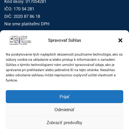
Kód školy: 017054281
IČO: 170 54 281
DIČ: 2020 87 86 18
Nie sme platiteľmi DPH
Spravovať Súhlas
Zásady ochrany osobných údajov
Zásady používania súborov cookie (EÚ)
Na poskytovanie tých najlepších skúseností používame technológie, ako sú
súbory cookie na ukladanie a/alebo prístup k informáciám o zariadení.
Dohľad nad ochranou osobných údajov
Súhlas s týmito technológiami nám umožní spracovávať údaje, ako je
správanie pri prehliadaní alebo jedinečné ID na tejto stránke. Nesúhlas
Žiadosť dotknutej osoby na uplatnenie jej práv
alebo odvolanie súhlasu môže nepriaznivo ovplyvniť určité vlastnosti a
funkcie.
Zodpovedná osoba za ochranu osobných údajov:
Prijať
zo@eurotrading.sk
Odmietnúť
Zobraziť predvoľby