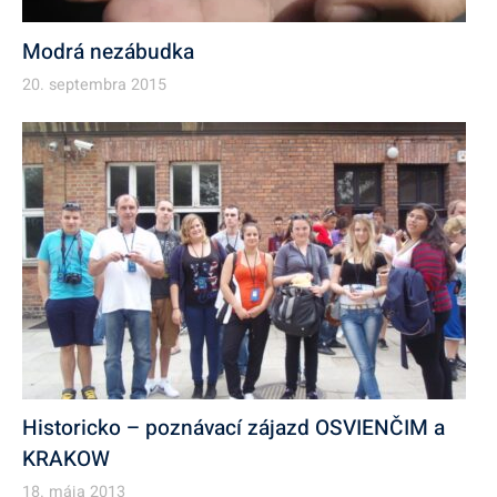
Modrá nezábudka
20. septembra 2015
Historicko – poznávací zájazd OSVIENČIM a
KRAKOW
18. mája 2013