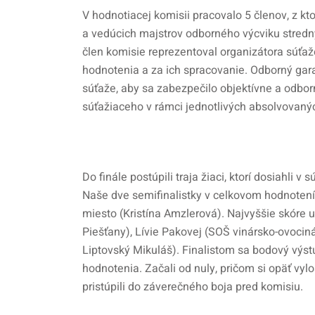
V hodnotiacej komisii pracovalo 5 členov, z kto
a vedúcich majstrov odborného výcviku stred
člen komisie reprezentoval organizátora súťa
hodnotenia a za ich spracovanie. Odborný gara
súťaže, aby sa zabezpečilo objektívne a odb
súťažiaceho v rámci jednotlivých absolvovanýc
Do finále postúpili traja žiaci, ktorí dosiahli 
Naše dve semifinalistky v celkovom hodnotení 
miesto (Kristína Amzlerová). Najvyššie skór
Piešťany), Lívie Pakovej (SOŠ vinársko-ovoc
Liptovský Mikuláš). Finalistom sa bodový výst
hodnotenia. Začali od nuly, pričom si opäť vyl
pristúpili do záverečného boja pred komisiu.