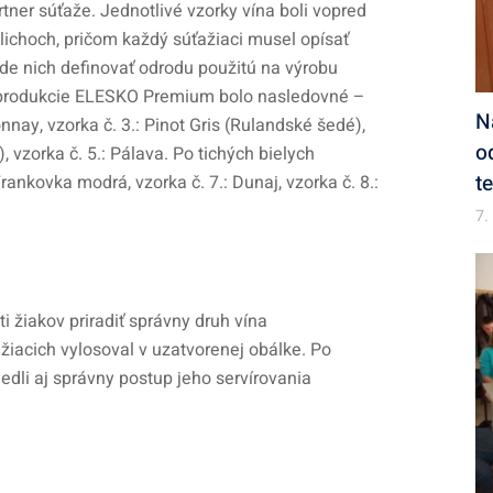
tner súťaže. Jednotlivé vzorky vína boli vopred
lichoch, pričom každý súťažiaci musel opísať
ade nich definovať odrodu použitú na výrobu
 produkcie ELESKO Premium bolo nasledovné –
N
donnay, vzorka č. 3.: Pinot Gris (Rulandské šedé),
o
, vzorka č. 5.: Pálava. Po tichých bielych
t
rankovka modrá, vzorka č. 7.: Dunaj, vzorka č. 8.:
7.
 žiakov priradiť správny druh vína
iacich vylosoval v uzatvorenej obálke. Po
edli aj správny postup jeho servírovania