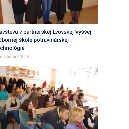
ávšteva v partnerskej Lvovskej Vyššej
dbornej škole potravinárskej
echnológie
 novembra 2014