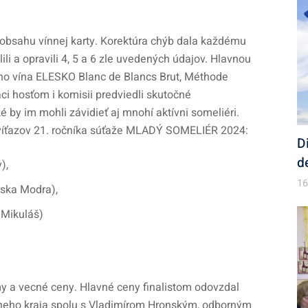
z obsahu vínnej karty. Korektúra chýb dala každému
ili a opravili 4, 5 a 6 zle uvedených údajov. Hlavnou
vého vína ELESKO Blanc de Blancs Brut, Méthode
iaci hosťom i komisii predviedli skutočné
ké by im mohli závidieť aj mnohí aktívni someliéri.
 víťazov 21. ročníka súťaže MLADÝ SOMELIÉR 2024:
D
d
),
16
rska Modra),
 Mikuláš)
omy a vecné ceny. Hlavné ceny finalistom odovzdal
neho kraja spolu s Vladimírom Hronským, odborným