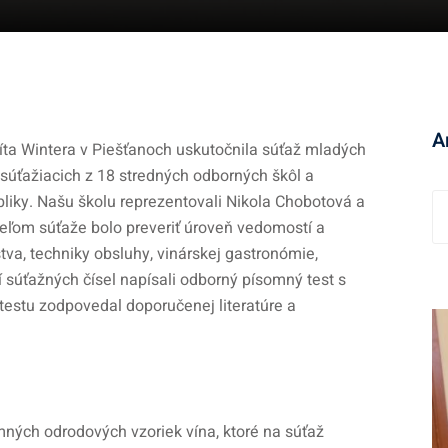
A
ta Wintera v Piešťanoch uskutočnila súťaž mladých
ť súťažiacich z 18 stredných odborných škôl a
liky. Našu školu reprezentovali Nikola Chobotová a
Cieľom súťaže bolo preveriť úroveň vedomostí a
tva, techniky obsluhy, vinárskej gastronómie,
ní súťažných čísel napísali odborný písomný test s
estu zodpovedal doporučenej literatúre a
mných odrodových vzoriek vína, ktoré na súťaž