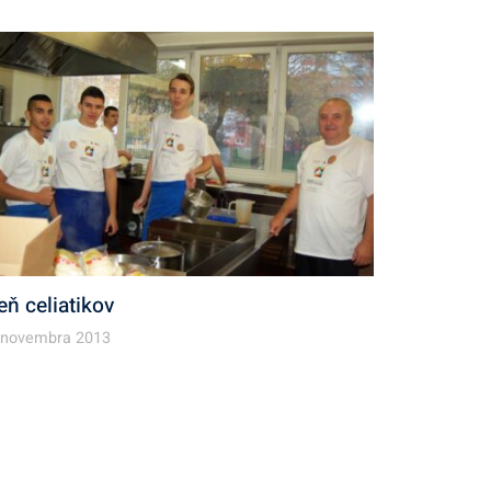
eň celiatikov
 novembra 2013