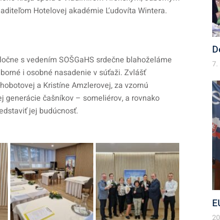
iaditeľom Hotelovej akadémie Ľudovíta Wintera.
D
spoločne s vedením SOŠGaHS srdečne blahoželáme
7.
borné i osobné nasadenie v súťaži. Zvlášť
obotovej a Kristíne Amzlerovej, za vzornú
ej generácie čašníkov – someliérov, a rovnako
edstaviť jej budúcnosť.
E
20