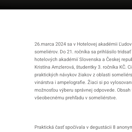
26.marca 2024 sa v Hotelovej akadémii Ľudoví
someliérov. Do 21. ročníka sa prihlásilo tridsa
hotelových akadémií Slovenska a Českej repub
Kristína Amzlerová, študentky 3. ročníka KČ. 
praktických návykov žiakov z oblasti someliérs
vinárstva i ampelografie. Žiaci si po vylosova
možnosťou výberu správnej odpovede. Obsah t
všeobecnému prehľadu v someliérstve.
Praktická časť spočívala v degustácii 8 anony