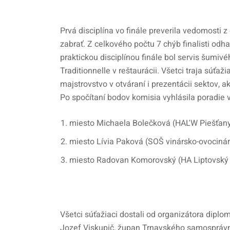
Prvá disciplína vo finále preverila vedomosti 
zabrať. Z celkového počtu 7 chýb finalisti odhal
praktickou disciplínou finále bol servis šumi
Traditionnelle v reštaurácii. Všetci traja súťaž
majstrovstvo v otváraní i prezentácii sektov, a
Po spočítaní bodov komisia vyhlásila poradie
miesto Michaela Bolečková (HAĽW Piešťany
miesto Lívia Paková (SOŠ vinársko-ovociná
miesto Radovan Komorovský (HA Liptovský
Všetci súťažiaci dostali od organizátora dipl
Jozef Viskupič, župan Trnavského samospráv