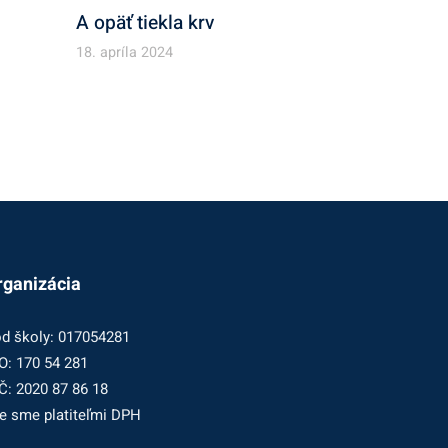
A opäť tiekla krv
18. apríla 2024
rganizácia
d školy: 017054281
O: 170 54 281
Č: 2020 87 86 18
e sme platiteľmi DPH