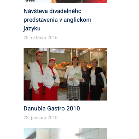
Návšteva divadelného
predstavenia v anglickom
jazyku
28. októbra 2016
Danubia Gastro 2010
23. januára 2010