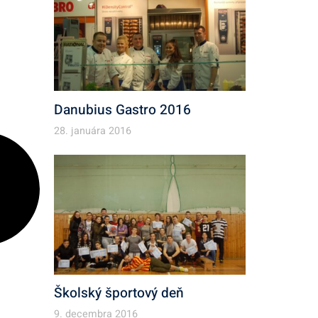
Danubius Gastro 2016
28. januára 2016
Školský športový deň
9. decembra 2016