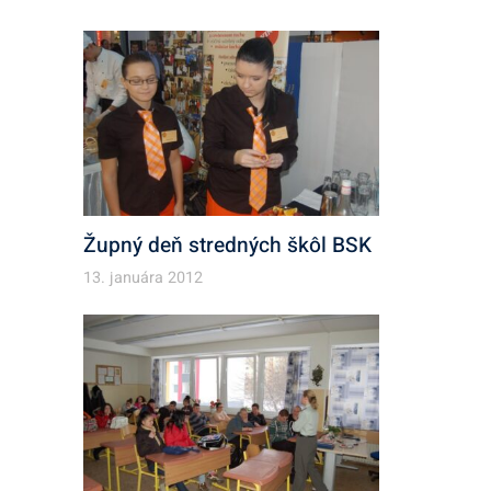
Župný deň stredných škôl BSK
13. januára 2012