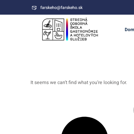
farskeho@farskeho.sk
Dom
It seems we can’t find what you’re looking for.