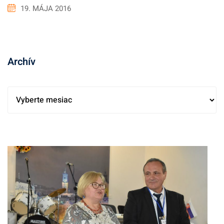
19. MÁJA 2016
Archív
A
r
c
h
í
v