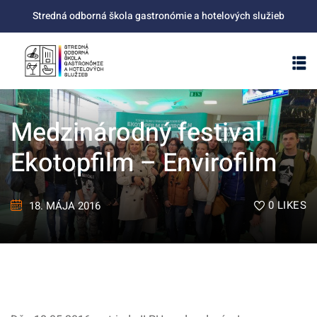
Skip
Stredná odborná škola gastronómie a hotelových služieb
to
content
Medzinárodný festival
Ekotopfilm – Envirofilm
0
LIKES
18. MÁJA 2016