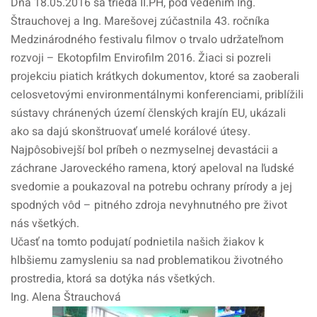
Dňa 18.05.2016 sa trieda II.PH, pod vedením Ing.
Štrauchovej a Ing. Marešovej zúčastnila 43. ročníka
Medzinárodného festivalu filmov o trvalo udržateľnom
rozvoji – Ekotopfilm Envirofilm 2016. Žiaci si pozreli
projekciu piatich krátkych dokumentov, ktoré sa zaoberali
celosvetovými environmentálnymi konferenciami, priblížili
sústavy chránených území členských krajín EU, ukázali
ako sa dajú skonštruovať umelé korálové útesy.
Najpôsobivejší bol príbeh o nezmyselnej devastácii a
záchrane Jaroveckého ramena, ktorý apeloval na ľudské
svedomie a poukazoval na potrebu ochrany prírody a jej
spodných vôd – pitného zdroja nevyhnutného pre život
nás všetkých.
Učasť na tomto podujatí podnietila našich žiakov k
hlbšiemu zamysleniu sa nad problematikou životného
prostredia, ktorá sa dotýka nás všetkých.
Ing. Alena Štrauchová