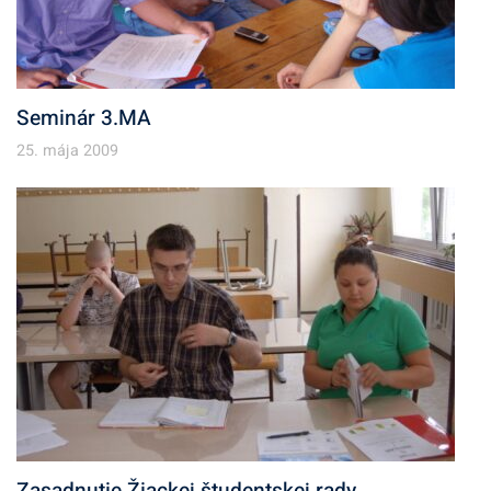
Seminár 3.MA
25. mája 2009
Zasadnutie Žiackej študentskej rady