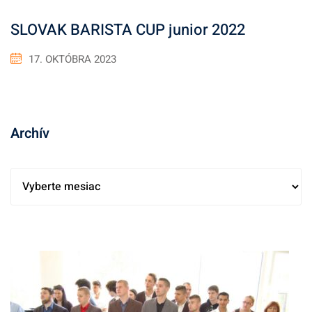
SLOVAK BARISTA CUP junior 2022
17. OKTÓBRA 2023
Archív
A
r
c
h
í
v