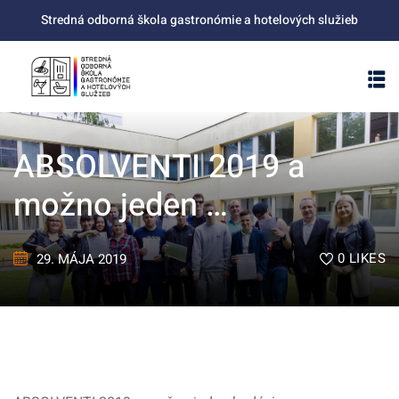
Skip
Stredná odborná škola gastronómie a hotelových služieb
to
content
ABSOLVENTI 2019 a
možno jeden …
0
LIKES
29. MÁJA 2019