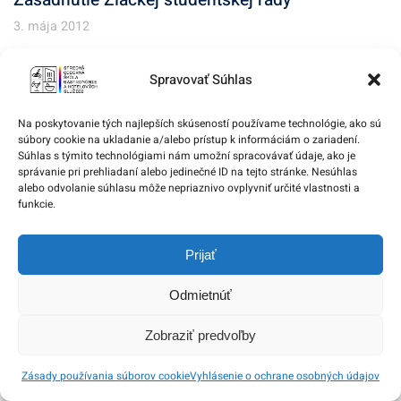
3. mája 2012
Spravovať Súhlas
Na poskytovanie tých najlepších skúseností používame technológie, ako sú
súbory cookie na ukladanie a/alebo prístup k informáciám o zariadení.
Súhlas s týmito technológiami nám umožní spracovávať údaje, ako je
správanie pri prehliadaní alebo jedinečné ID na tejto stránke. Nesúhlas
alebo odvolanie súhlasu môže nepriaznivo ovplyvniť určité vlastnosti a
funkcie.
Prijať
Odmietnúť
Deň gréckej kuchyne
26. marca 2015
Zobraziť predvoľby
Zásady používania súborov cookie
Vyhlásenie o ochrane osobných údajov