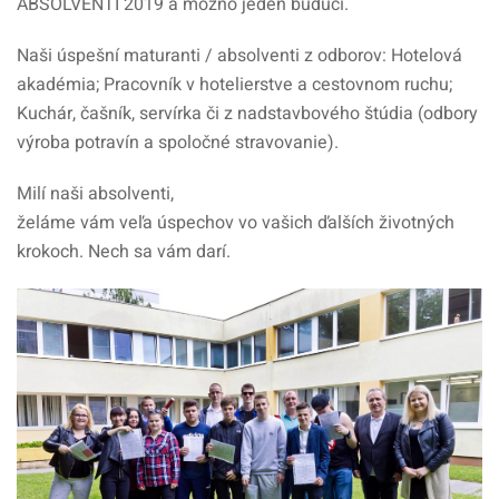
ABSOLVENTI 2019 a možno jeden budúci.
Naši úspešní maturanti / absolventi z odborov: Hotelová
akadémia; Pracovník v hotelierstve a cestovnom ruchu;
Kuchár, čašník, servírka či z nadstavbového štúdia (odbory
výroba potravín a spoločné stravovanie).
Milí naši absolventi,
želáme vám veľa úspechov vo vašich ďalších životných
krokoch. Nech sa vám darí.