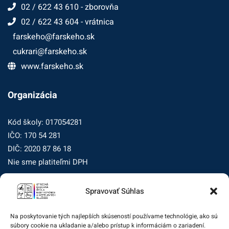
02 / 622 43 610 - zborovňa
02 / 622 43 604 - vrátnica
farskeho@farskeho.sk
cukrari@farskeho.sk
www.farskeho.sk
Organizácia
Kód školy: 017054281
IČO: 170 54 281
DIČ: 2020 87 86 18
Nie sme platiteľmi DPH
Spravovať Súhlas
Zásady ochrany osobných údajov
Zásady používania súborov cookie (EÚ)
Na poskytovanie tých najlepších skúseností používame technológie, ako sú
súbory cookie na ukladanie a/alebo prístup k informáciám o zariadení.
Dohľad nad ochranou osobných údajov