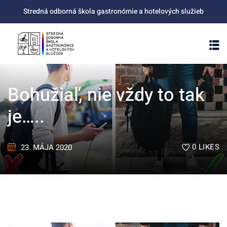
Skip
Stredná odborná škola gastronómie a hotelových služieb
to
content
Bohužiaľ, nie vždy to tak
je…..
0
LIKES
23. MÁJA 2020