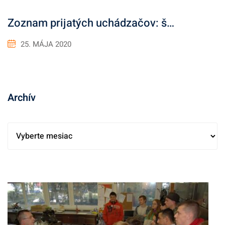
Zoznam prijatých uchádzačov: š…
25. MÁJA 2020
Archív
A
r
c
h
í
v