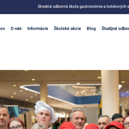
Stredná odborná škola gastronómie a hotelových s
ov
O nás
Informácie
Školské akcie
Blog
Študijné odbo