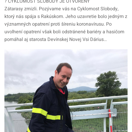
? CYKLOMOST SLOBODY JE OTVORENÝ
Zátarasy zmizli. Pozývame vás na Cyklomost Slobody,
ktorý nás spája s Rakúskom. Jeho uzavretie bolo jedným z
významných opatrení proti šíreniu koronavírusu. Po
uvoľnení opatrení však boli odstránené bariéry a hasičom
pomáhal aj starosta Devínskej Novej Vsi Dárius…