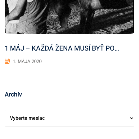
1 MÁJ – KAŽDÁ ŽENA MUSÍ BYŤ PO…
1. MÁJA 2020
Archív
A
r
c
h