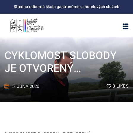
Skip
Stredná odborná škola gastronómie a hotelových služieb
to
content
CYKLOMOST SLOBODY
JE OTVORENÝ…
0
LIKES
5. JÚNA 2020