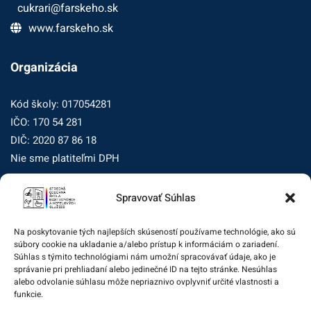
cukrari@farskeho.sk
www.farskeho.sk
Organizácia
Kód školy: 017054281
IČO: 170 54 281
DIČ: 2020 87 86 18
Nie sme platiteľmi DPH
Spravovať Súhlas
Zásady ochrany osobných údajov
Zásady používania súborov cookie (EÚ)
Na poskytovanie tých najlepších skúseností používame technológie, ako sú
súbory cookie na ukladanie a/alebo prístup k informáciám o zariadení.
Dohľad nad ochranou osobných údajov
Súhlas s týmito technológiami nám umožní spracovávať údaje, ako je
správanie pri prehliadaní alebo jedinečné ID na tejto stránke. Nesúhlas
Žiadosť dotknutej osoby na uplatnenie jej práv
alebo odvolanie súhlasu môže nepriaznivo ovplyvniť určité vlastnosti a
funkcie.