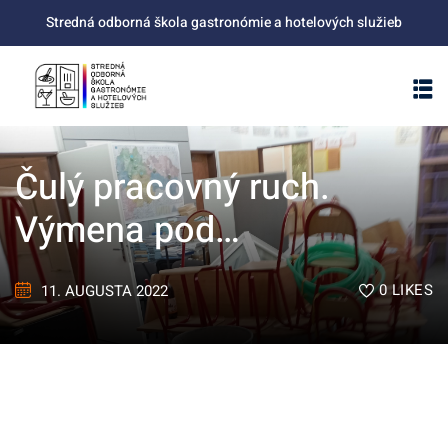
Skip
Stredná odborná škola gastronómie a hotelových služieb
to
content
Čulý pracovný ruch.
Výmena pod…
0
LIKES
11. AUGUSTA 2022