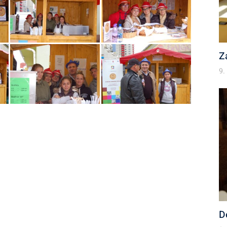
Z
9.
D