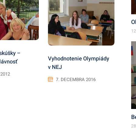
O
12
skúšky –
Vyhodnotenie Olympiády
lávnosť
v NEJ
 2012
7. DECEMBRA 2016
B
28