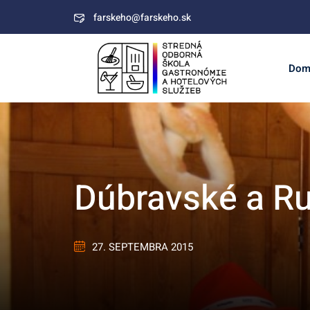
Skip
farskeho@farskeho.sk
to
content
Dom
Dúbravské a R
27. SEPTEMBRA 2015