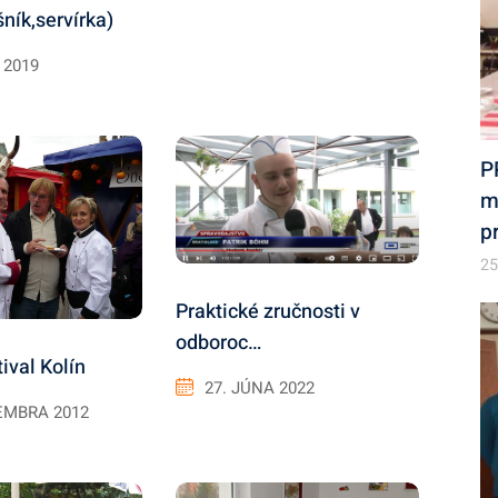
šník,servírka)
 2019
P
m
p
25
Praktické zručnosti v
odboroc…
ival Kolín
27. JÚNA 2022
EMBRA 2012