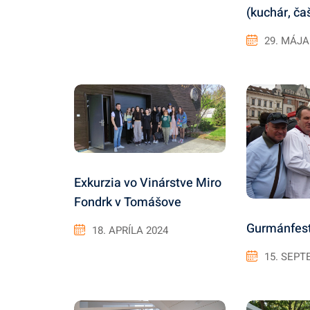
(kuchár, ča
29. MÁJA
Exkurzia vo Vinárstve Miro
Fondrk v Tomášove
Gurmánfest
18. APRÍLA 2024
15. SEPT