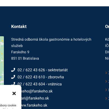
Kontakt
O
Stredná odborná škola gastronómie a hotelových
Kó
služieb
IČ
Farského 9
DI
851 01 Bratislava
Ni
02 / 622 43 626 - sektretariát
02 / 622 43 610 - zborovňa
02 / 622 43 604 - vrátnica
farskeho@farskeho.sk
cukrari@farskeho.sk
www.farskeho.sk
úbory cookie