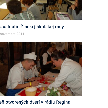
asadnutie Žiackej školskej rady
 novembra 2011
eň otvorených dverí v rádiu Regina