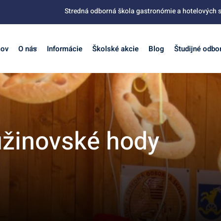
Stredná odborná škola gastronómie a hotelových s
ov
O nás
Informácie
Školské akcie
Blog
Študijné odbo
užinovské hody