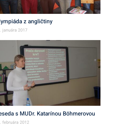
lympiáda z angličtiny
. januára 2017
eseda s MUDr. Katarínou Böhmerovou
. februára 2012