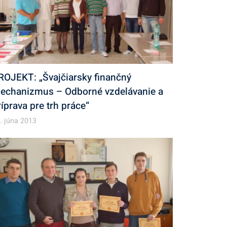
ROJEKT: „Švajčiarsky finančný
echanizmus – Odborné vzdelávanie a
ríprava pre trh práce“
. júna 2013