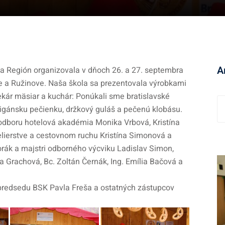
A
va Región organizovala v dňoch 26. a 27. septembra
 a Ružinove. Naša škola sa prezentovala výrobkami
ekár mäsiar a kuchár: Ponúkali sme bratislavské
A
 cigánsku pečienku, držkový guláš a pečenú klobásu.
r
ho odboru hotelová akadémia Monika Vrbová, Kristína
c
elierstve a cestovnom ruchu Kristína Simonová a
h
orák a majstri odborného výcviku Ladislav Simon,
í
 Grachová, Bc. Zoltán Černák, Ing. Emília Bačová a
v
 predsedu BSK Pavla Freša a ostatných zástupcov