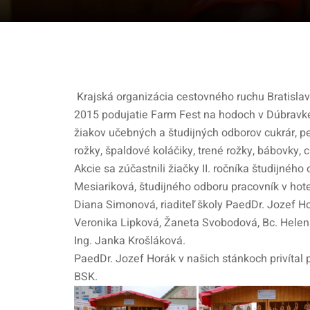
Krajská organizácia cestovného ruchu Bratisla
2015 podujatie Farm Fest na hodoch v Dúbravke
žiakov učebných a študijných odborov cukrár, p
rožky, špaldové koláčiky, trené rožky, bábovky,
Akcie sa zúčastnili žiačky II. ročníka študijné
Mesiariková, študijného odboru pracovník v hot
Diana Simonová, riaditeľ školy PaedDr. Jozef H
Veronika Lipková, Žaneta Svobodová, Bc. Helena
Ing. Janka Krošláková.
PaedDr. Jozef Horák v našich stánkoch privítal
BSK.