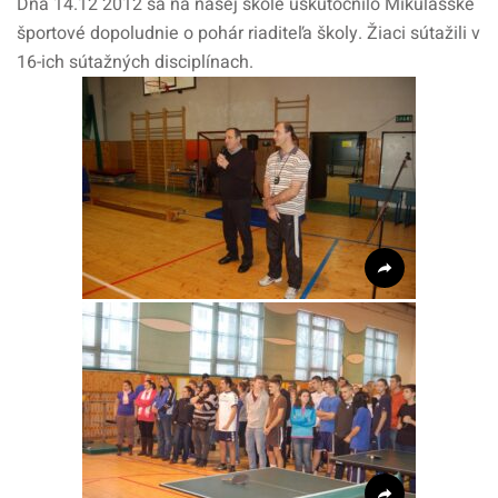
Dňa 14.12 2012 sa na našej škole uskutočnilo Mikulášske
športové dopoludnie o pohár riaditeľa školy. Žiaci sútažili v
16-ich sútažných disciplínach.