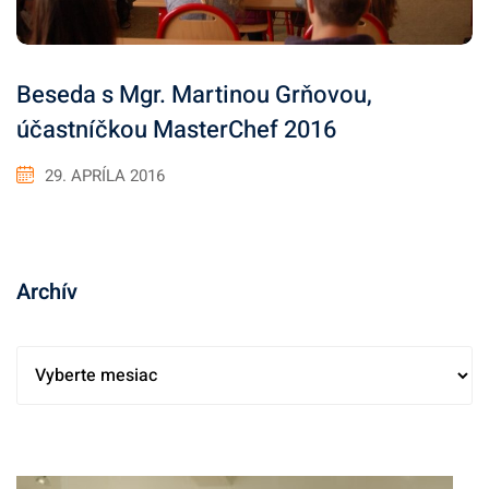
Beseda s Mgr. Martinou Grňovou,
účastníčkou MasterChef 2016
29. APRÍLA 2016
Archív
A
r
c
h
í