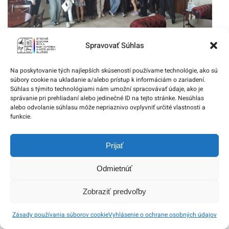
Odborná exkurzia v hoteli Devín
Spravovať Súhlas
1. júna 2024
Na poskytovanie tých najlepších skúseností používame technológie, ako sú
súbory cookie na ukladanie a/alebo prístup k informáciám o zariadení.
Súhlas s týmito technológiami nám umožní spracovávať údaje, ako je
správanie pri prehliadaní alebo jedinečné ID na tejto stránke. Nesúhlas
alebo odvolanie súhlasu môže nepriaznivo ovplyvniť určité vlastnosti a
funkcie.
Prijať
Odmietnúť
Zobraziť predvoľby
Gastro maturity
28. apríla 2023
Zásady používania súborov cookie
Vyhlásenie o ochrane osobných údajov