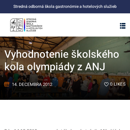
Skip
Stredná odborná škola gastronómie a hotelových služieb
to
content
Vyhodnotenie školského
kola olympiády z ANJ
0
LIKES
14. DECEMBRA 2012