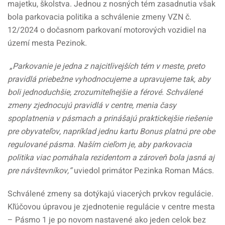
majetku, školstva. Jednou z nosných tém zasadnutia však
bola parkovacia politika a schválenie zmeny VZN č.
12/2024 o dočasnom parkovaní motorových vozidiel na
území mesta Pezinok.
„Parkovanie je jedna z najcitlivejších tém v meste, preto
pravidlá priebežne vyhodnocujeme a upravujeme tak, aby
boli jednoduchšie, zrozumiteľnejšie a férové. Schválené
zmeny zjednocujú pravidlá v centre, menia časy
spoplatnenia v pásmach a prinášajú praktickejšie riešenie
pre obyvateľov, napríklad jednu kartu Bonus platnú pre obe
regulované pásma. Naším cieľom je, aby parkovacia
politika viac pomáhala rezidentom a zároveň bola jasná aj
pre návštevníkov,“
uviedol primátor Pezinka Roman Mács.
Schválené zmeny sa dotýkajú viacerých prvkov regulácie.
Kľúčovou úpravou je zjednotenie regulácie v centre mesta
– Pásmo 1 je po novom nastavené ako jeden celok bez