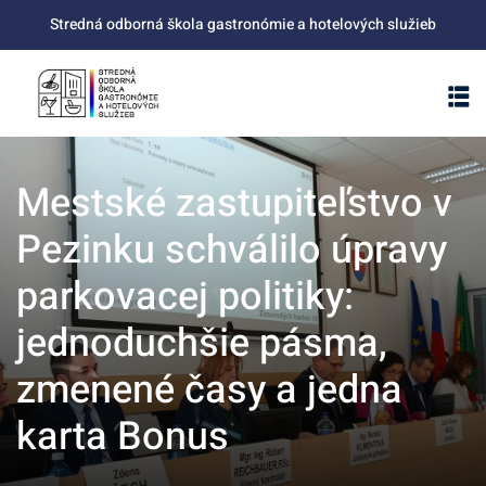
Skip
Stredná odborná škola gastronómie a hotelových služieb
to
content
Mestské zastupiteľstvo v
Pezinku schválilo úpravy
parkovacej politiky:
jednoduchšie pásma,
zmenené časy a jedna
karta Bonus