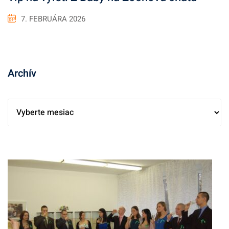
7. FEBRUÁRA 2026
Archív
A
r
c
h
í
v