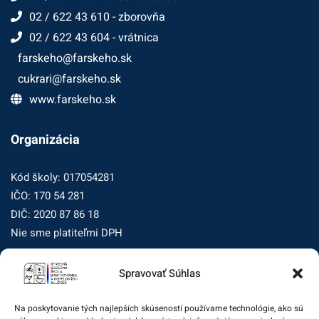
02 / 622 43 610 - zborovňa
02 / 622 43 604 - vrátnica
farskeho@farskeho.sk
cukrari@farskeho.sk
www.farskeho.sk
Organizácia
Kód školy: 017054281
IČO: 170 54 281
DIČ: 2020 87 86 18
Nie sme platiteľmi DPH
Spravovať Súhlas
Zásady ochrany osobných údajov
Zásady používania súborov cookie (EÚ)
Na poskytovanie tých najlepších skúseností používame technológie, ako sú