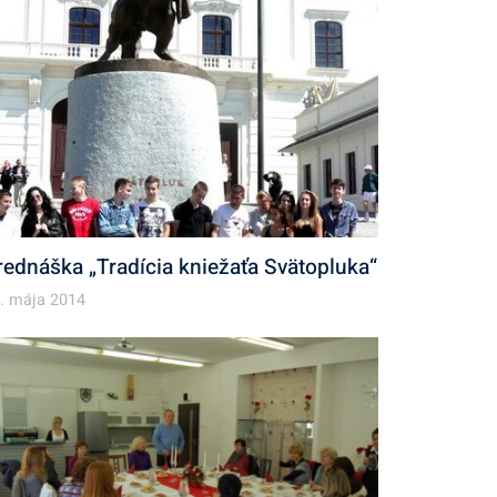
rednáška „Tradícia kniežaťa Svätopluka“
. mája 2014