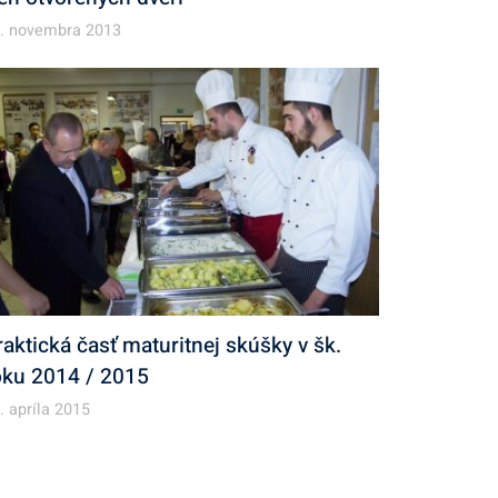
. novembra 2013
raktická časť maturitnej skúšky v šk.
oku 2014 / 2015
. apríla 2015