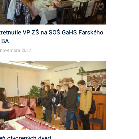
tretnutie VP ZŠ na SOŠ GaHS Farského
, BA
 novembra 2017
eň otvorených dverí