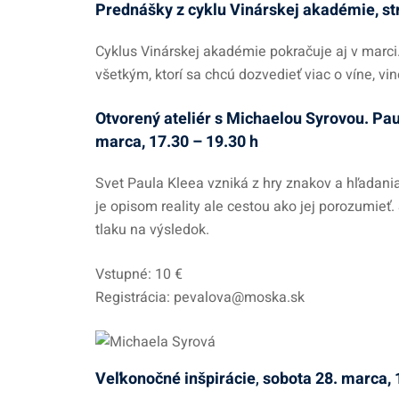
Prednášky z cyklu Vinárskej akadémie, st
Cyklus Vinárskej akadémie pokračuje aj v marc
všetkým, ktorí sa chcú dozvedieť viac o víne, vi
Otvorený ateliér s Michaelou Syrovou. Paul 
marca, 17.30 – 19.30 h
Svet Paula Kleea vzniká z hry znakov a hľadani
je opisom reality ale cestou ako jej porozumieť
tlaku na výsledok.
Vstupné: 10 €
Registrácia: pevalova@moska.sk
Veľkonočné inšpirácie
,
sobota 28. marca, 