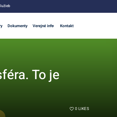
lužieb
ry
Dokumenty
Verejné info
Kontakt
féra. To je
0
LIKES