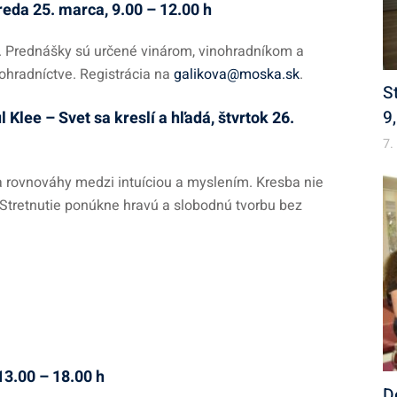
reda 25. marca, 9.00 – 12.00
h
i. Prednášky sú určené vinárom, vinohradníkom a
nohradníctve. Registrácia na
galikova@moska.sk
.
S
9
Klee – Svet sa kreslí a hľadá, štvrtok 26.
7.
a rovnováhy medzi intuíciou a myslením. Kresba nie
. Stretnutie ponúkne hravú a slobodnú tvorbu bez
13.00 – 18.00
h
D