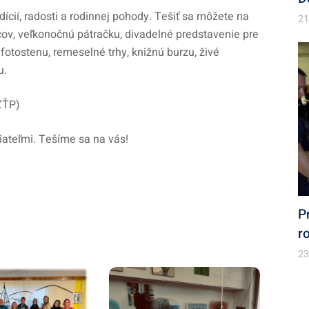
ícií, radosti a rodinnej pohody. Tešiť sa môžete na
21
áčov, veľkonočnú pátračku, divadelné predstavenie pre
, fotostenu, remeselné trhy, knižnú burzu, živé
u.
 ZŤP)
riateľmi. Tešíme sa na vás!
P
r
23