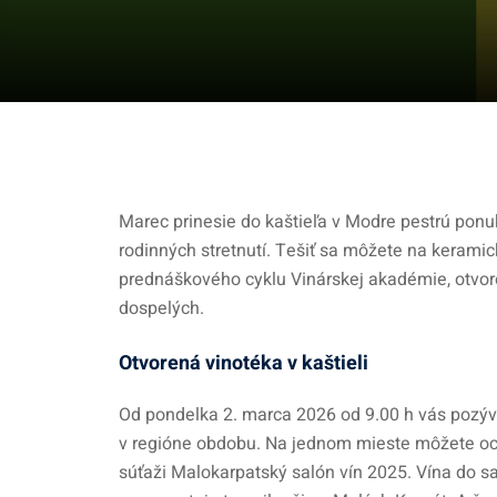
Marec prinesie do kaštieľa v Modre pestrú ponuk
rodinných stretnutí. Tešiť sa môžete na keramic
prednáškového cyklu Vinárskej akadémie, otvore
dospelých.
Otvorená vinotéka v kaštieli
Od pondelka 2. marca 2026 od 9.00 h vás pozýv
v regióne obdobu. Na jednom mieste môžete ochu
súťaži Malokarpatský salón vín 2025. Vína do s