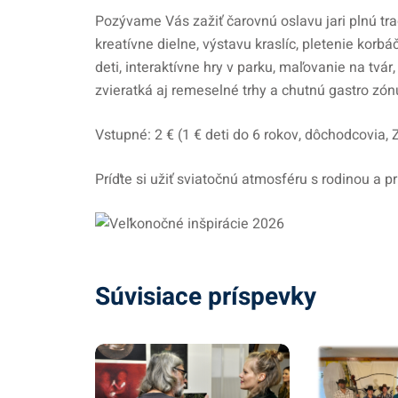
Pozývame Vás zažiť čarovnú oslavu jari plnú trad
kreatívne dielne, výstavu kraslíc, pletenie korb
deti, interaktívne hry v parku, maľovanie na tvár
zvieratká aj remeselné trhy a chutnú gastro zón
Vstupné: 2 € (1 € deti do 6 rokov, dôchodcovia,
Príďte si užiť sviatočnú atmosféru s rodinou a p
Súvisiace príspevky