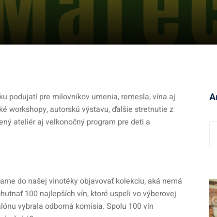
A
u podujatí pre milovníkov umenia, remesla, vína aj
ké workshopy, autorskú výstavu, ďalšie stretnutie z
ný ateliér aj veľkonočný program pre deti a
A
r
c
h
í
ame do našej vinotéky objavovať kolekciu, aká nemá
v
tnať 100 najlepších vín, ktoré uspeli vo výberovej
alónu vybrala odborná komisia. Spolu 100 vín