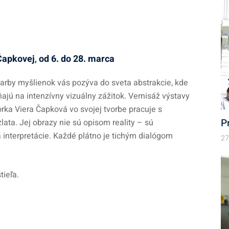
Čapkovej
,
od 6. do 28. marca
arby myšlienok vás pozýva do sveta abstrakcie, kde
ajú na intenzívny vizuálny zážitok. Vernisáž výstavy
orka Viera Čapková vo svojej tvorbe pracuje s
P
lata. Jej obrazy nie sú opisom reality – sú
 interpretácie. Každé plátno je tichým dialógom
27
tieľa.