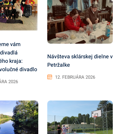
jeme vám
 divadlá
Návšteva sklárskej dielne v
ého kraja:
Petržalke
volučné divadlo
12. FEBRUÁRA 2026
ÁRA 2026