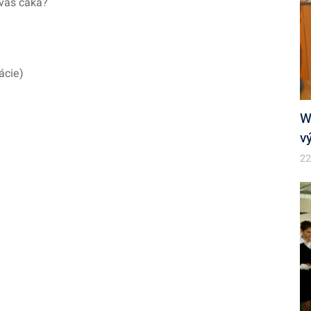
 vás čaká?
ácie)
W
v
22