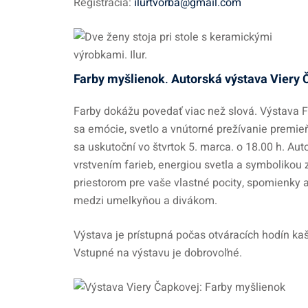
Registrácia:
ilurtvorba@gmail.com
Farby myšlienok
.
Autorská výstava Viery 
Farby dokážu povedať viac než slová. Výstava F
sa emócie, svetlo a vnútorné prežívanie premieň
sa uskutoční vo štvrtok 5. marca. o 18.00 h. Aut
vrstvením farieb, energiou svetla a symbolikou z
priestorom pre vaše vlastné pocity, spomienky a
medzi umelkyňou a divákom.
Výstava je prístupná počas otváracích hodín kaš
Vstupné na výstavu je dobrovoľné.