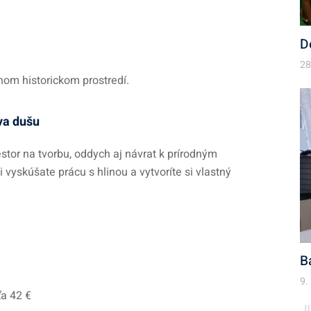
D
28
mnom historickom prostredí.
ava dušu
tor na tvorbu, oddych aj návrat k prírodným
vyskúšate prácu s hlinou a vytvoríte si vlastný
B
9.
ťa 42 €