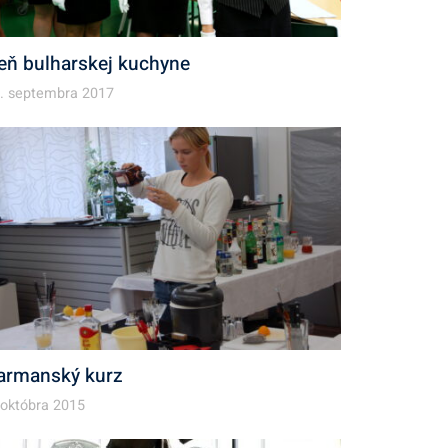
eň bulharskej kuchyne
. septembra 2017
armanský kurz
 októbra 2015