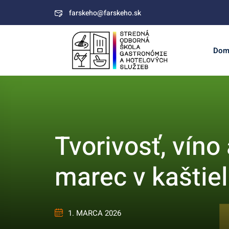
Skip
farskeho@farskeho.sk
to
content
Dom
Tvorivosť, víno
marec v kaštie
1. MARCA 2026