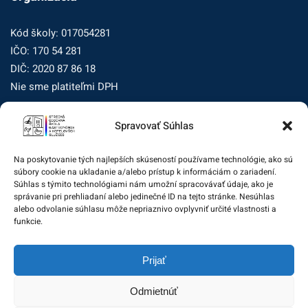
Kód školy: 017054281
IČO: 170 54 281
DIČ: 2020 87 86 18
Nie sme platiteľmi DPH
Spravovať Súhlas
Zásady ochrany osobných údajov
Zásady používania súborov cookie (EÚ)
Na poskytovanie tých najlepších skúseností používame technológie, ako sú
súbory cookie na ukladanie a/alebo prístup k informáciám o zariadení.
Dohľad nad ochranou osobných údajov
Súhlas s týmito technológiami nám umožní spracovávať údaje, ako je
správanie pri prehliadaní alebo jedinečné ID na tejto stránke. Nesúhlas
Žiadosť dotknutej osoby na uplatnenie jej práv
alebo odvolanie súhlasu môže nepriaznivo ovplyvniť určité vlastnosti a
funkcie.
Zodpovedná osoba za ochranu osobných údajov:
Prijať
zo@eurotrading.sk
Odmietnúť