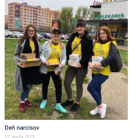
v
Deň narcisov
12. apríla 2019