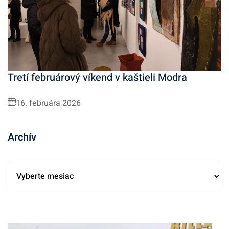
Tretí februárový víkend v kaštieli Modra
16. februára 2026
Archív
A
r
c
h
í