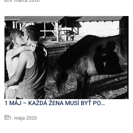
9. marca 2026
1 MÁJ – KAŽDÁ ŽENA MUSÍ BYŤ PO…
1. mája 2020