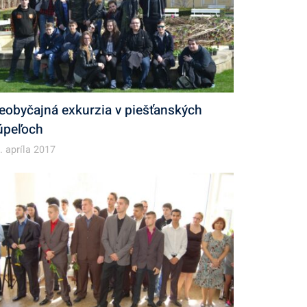
eobyčajná exkurzia v piešťanských
úpeľoch
. apríla 2017