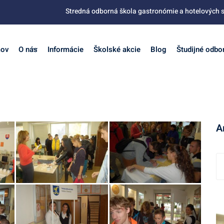
Stredná odborná škola gastronómie a hotelových s
ov
O nás
Informácie
Školské akcie
Blog
Študijné odbo
A
A
r
c
h
í