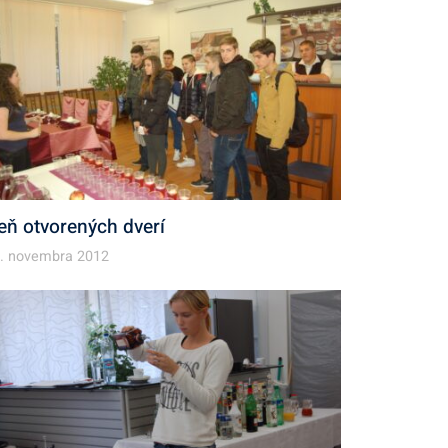
eň otvorených dverí
. novembra 2012