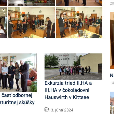
20
N
Exkurzia tried II.HA a
14
III.HA v čokoládovni
 časť odbornej
Hauswirth v Kittsee
turitnej skúšky
13. júna 2024