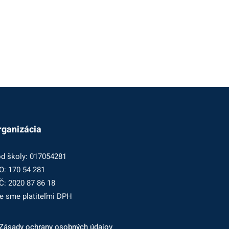
rganizácia
d školy: 017054281
O: 170 54 281
Č: 2020 87 86 18
e sme platiteľmi DPH
Zásady ochrany osobných údajov