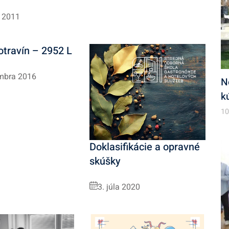
a 2011
otravín – 2952 L
mbra 2016
N
k
10
Doklasifikácie a opravné
skúšky
3. júla 2020