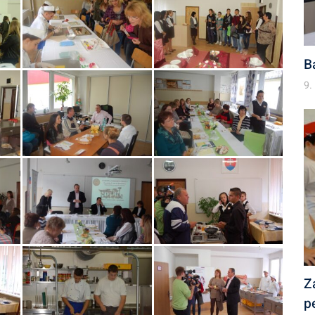
B
9.
Z
p