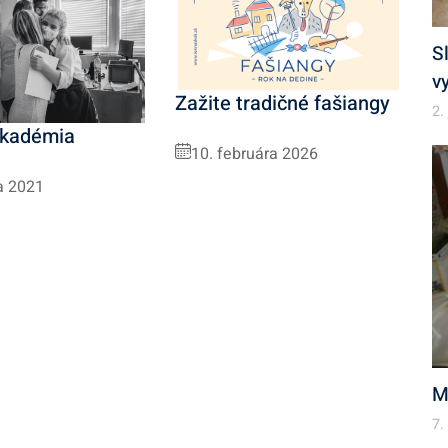
S
v
Zažite tradičné fašiangy
2.
akadémia
10. februára 2026
a 2021
M
7.