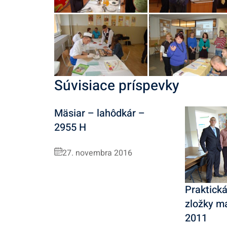
Súvisiace príspevky
Mäsiar – lahôdkár –
2955 H
27. novembra 2016
Praktická
zložky ma
2011