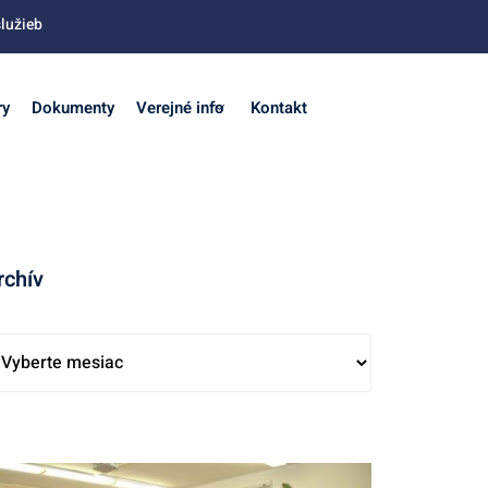
lužieb
ry
Dokumenty
Verejné info
Kontakt
rchív