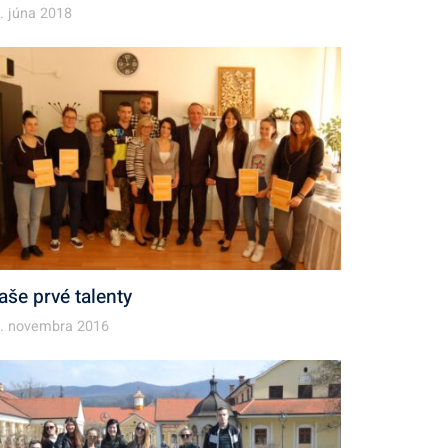
. júna 2018
aše prvé talenty
. novembra 2016