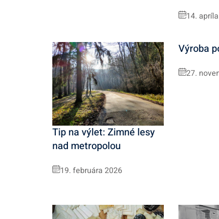
14. apríl
Výroba p
27. nove
Tip na výlet: Zimné lesy
nad metropolou
19. februára 2026