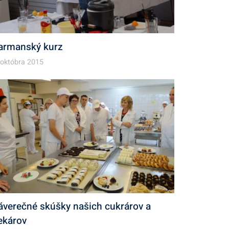
armanský kurz
 októbra 2015
áverečné skúšky našich cukrárov a
ekárov