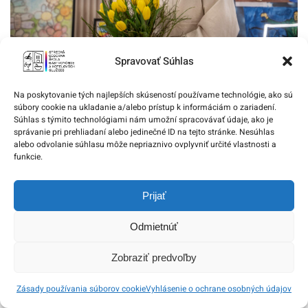
Putovná výstava o ľudských právach ľudí so
Spravovať Súhlas
zdravotným znevýhodnením
Na poskytovanie tých najlepších skúseností používame technológie, ako sú
súbory cookie na ukladanie a/alebo prístup k informáciám o zariadení.
22. apríla 2026
Súhlas s týmito technológiami nám umožní spracovávať údaje, ako je
správanie pri prehliadaní alebo jedinečné ID na tejto stránke. Nesúhlas
alebo odvolanie súhlasu môže nepriaznivo ovplyvniť určité vlastnosti a
funkcie.
Prijať
Odmietnúť
Zobraziť predvoľby
Zásady používania súborov cookie
Vyhlásenie o ochrane osobných údajov