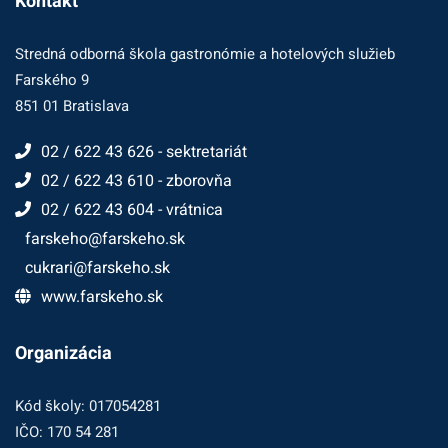
Kontakt
Stredná odborná škola gastronómie a hotelových služieb
Farského 9
851 01 Bratislava
02 / 622 43 626 - sektretariát
02 / 622 43 610 - zborovňa
02 / 622 43 604 - vrátnica
farskeho@farskeho.sk
cukrari@farskeho.sk
www.farskeho.sk
Organizácia
Kód školy: 017054281
IČO: 170 54 281