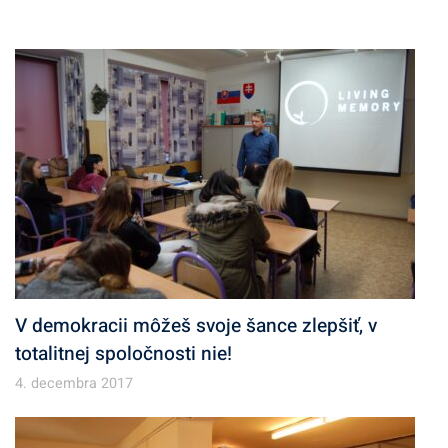
h
í
v
V demokracii môžeš svoje šance zlepšiť, v
totalitnej spoločnosti nie!
4. decembra 2017