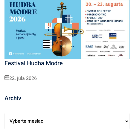
Festival Hudba Modre
22. júla 2026
Archív
A
r
c