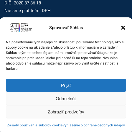
DIČ: 2020 87 86 18
Nie sme platiteľmi DPH
Spravovať Súhlas
Zásady ochrany osobných údajov
Zásady používania súborov cookie (EÚ)
Na poskytovanie tých najlepších skúseností používame technológie, ako sú
súbory cookie na ukladanie a/alebo prístup k informáciám o zariadení.
Dohľad nad ochranou osobných údajov
Súhlas s týmito technológiami nám umožní spracovávať údaje, ako je
správanie pri prehliadaní alebo jedinečné ID na tejto stránke. Nesúhlas
Žiadosť dotknutej osoby na uplatnenie jej práv
alebo odvolanie súhlasu môže nepriaznivo ovplyvniť určité vlastnosti a
funkcie.
Zodpovedná osoba za ochranu osobných údajov:
Prijať
zo@eurotrading.sk
Odmietnúť
Zobraziť predvoľby
© 2020 Stredná odborná škola gastronómie a hotelových
Zásady používania súborov cookie
Vyhlásenie o ochrane osobných údajov
služieb. All rights reserved.