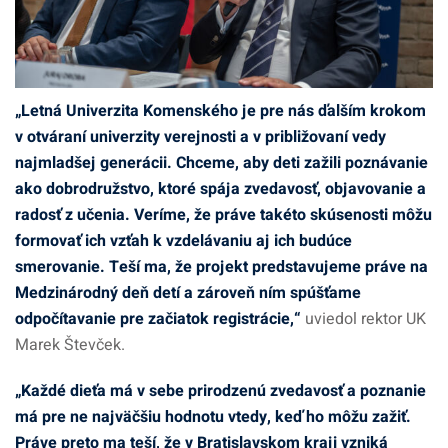
„Letná Univerzita Komenského je pre nás ďalším krokom
v otváraní univerzity verejnosti a v približovaní vedy
najmladšej generácii. Chceme, aby deti zažili poznávanie
ako dobrodružstvo, ktoré spája zvedavosť, objavovanie a
radosť z učenia. Veríme, že práve takéto skúsenosti môžu
formovať ich vzťah k vzdelávaniu aj ich budúce
smerovanie. Teší ma, že projekt predstavujeme práve na
Medzinárodný deň detí a zároveň ním spúšťame
odpočítavanie pre začiatok registrácie,“
uviedol rektor UK
Marek Števček.
„Každé dieťa má v sebe prirodzenú zvedavosť a poznanie
má pre ne najväčšiu hodnotu vtedy, keď ho môžu zažiť.
Práve preto ma teší, že v Bratislavskom kraji vzniká