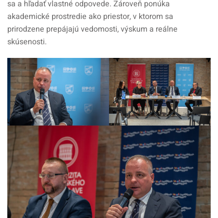
sa a hľadať vlastné odpovede. Zároveň ponúka
akademické prostredie ako priestor, v ktorom sa
prirodzene prepájajú vedomosti, výskum a reálne
skúsenosti.