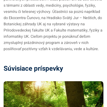
s témami z oblasti vedy, medicíny, psychológie, fyziky,
vesmíru či telesnej výchovy. Účastníci sa pozrú napríklad
do Ekocentra Čunovo, na Hradisko Svätý Jur – Neštich, do
Botanickej záhrady UK aj na vybrané výstavy na
Prírodovedeckej fakulte UK a Fakulte matematiky, fyziky a
informatiky UK. Cieľom projektu je ponúknuť deťom
zmysluplný prázdninový program a zároveň v nich
posilňovať pozitívny vzťah k vzdelávaniu, vede a kultúre.
Súvisiace príspevky