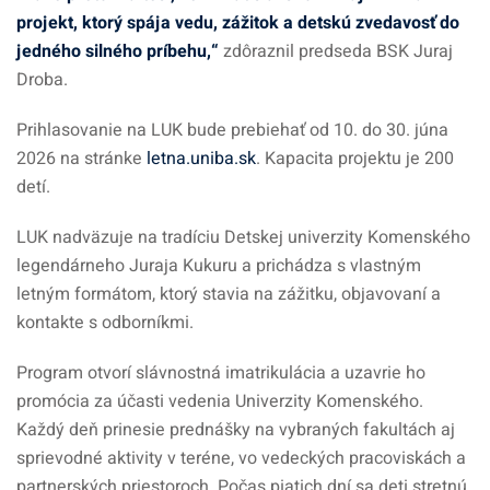
projekt, ktorý spája vedu, zážitok a detskú zvedavosť do
jedného silného príbehu,“
zdôraznil predseda BSK Juraj
Droba.
Prihlasovanie na LUK bude prebiehať od 10. do 30. júna
2026 na stránke
letna.uniba.sk
. Kapacita projektu je 200
detí.
LUK nadväzuje na tradíciu Detskej univerzity Komenského
legendárneho Juraja Kukuru a prichádza s vlastným
letným formátom, ktorý stavia na zážitku, objavovaní a
kontakte s odborníkmi.
Program otvorí slávnostná imatrikulácia a uzavrie ho
promócia za účasti vedenia Univerzity Komenského.
Každý deň prinesie prednášky na vybraných fakultách aj
sprievodné aktivity v teréne, vo vedeckých pracoviskách a
partnerských priestoroch. Počas piatich dní sa deti stretnú