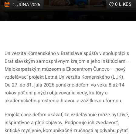
0
LIKES
1. JÚNA 2026
Univerzita Komenského v Bratislave spúšťa v spolupráci s
Bratislavským samosprávnym krajom a jeho inštitúciami –
Malokarpatským múzeom a Ekocentrom Čunovo – nový
vzdelávací projekt Letná Univerzita Komenského (LUK).
Od 27. do 31. júla 2026 ponúkne deťom vo veku 8 až 14
rokov päť dní plných objavovania vedy, kultúry a
akademického prostredia hravou a zážitkovou formou.
Projekt chce deťom ukázať, že vzdelávanie môže byť živé,
inšpiratívne a plné objavov. Podporuje ich zvedavosť,
kritické myslenie, komunikačné zručnosti aj odvahu pýtať