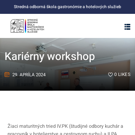
Stredná odborná škola gastronómie a hotelových služieb
Kariérny workshop
0
LIKES
29. APRÍLA 2024
Žiaci maturitných tried IV.PK (študijné odbory kuchár a
pracovník v hotelierstve a cestovnom ruchu) a II.PA