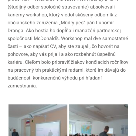
(študijný odbor spoločné stravovanie) absolvovali
kariérny workshop, ktorý viedol skúsený odborník z
občianskeho združenia „Múdry pes” pán Ľubomír
Dranga. Ako
hos
tia
ho dopĺňali
manažér
i
partnerskej
spoločnosti McDonald’s. Workshop mal dve samostatné
časti – ako napísať CV, aby ste zaujali, čo hovoriť na
pohovore, aby vás prijali a ako rozbehnúť úspešnú
kariéru.
Cieľom bolo pripraviť žiakov končiacich ročníkov
na pracovný trh praktickými radami, ktoré im dávajú do
budúcnosti konkurenčnú výhodu pri hľadaní
zamestnania.