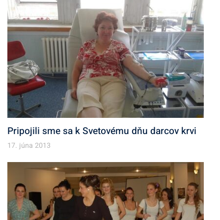
Pripojili sme sa k Svetovému dňu darcov krvi
17. júna 2013