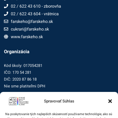
02 / 622 43 610 - zborovňa
02 / 622 43 604 - vrátnica
farskeho@farskeho.sk
cukrari@farskeho.sk
www.farskeho.sk
Organizácia
Kód školy: 017054281
IČO: 170 54 281
DIČ: 2020 87 86 18
Nie sme platiteľmi DPH
Spravovať Súhlas
Zásady ochrany osobných údajov
Zásady používania súborov cookie (EÚ)
Na poskytovanie tých najlepších skúseností používame technológie, ako sú