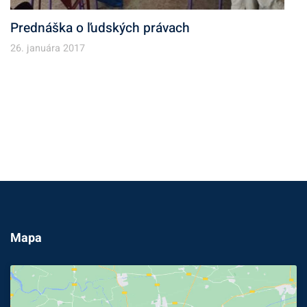
Prednáška o ľudských právach
26. januára 2017
Mapa