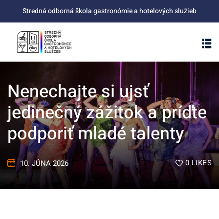
Skip
Stredná odborná škola gastronómie a hotelových služieb
to
content
Nenechajte si ujsť
jedinečný zážitok a príďte
podporiť mladé talenty
0
LIKES
10. JÚNA 2026