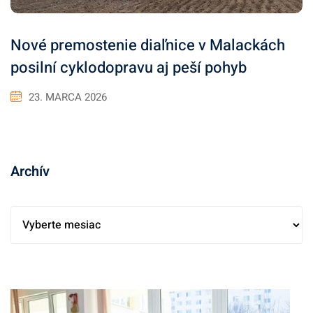
Nové premostenie diaľnice v Malackách
posilní cyklodopravu aj peší pohyb
23. MARCA 2026
Archív
A
r
c
h
í
v