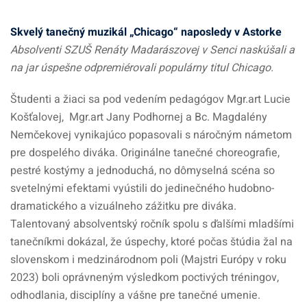
Skvelý tanečný muzikál „Chicago“ naposledy v Astorke
Absolventi SZUŠ Renáty Madarászovej v Senci naskúšali a
na jar úspešne odpremiérovali populárny titul Chicago.
Študenti a žiaci sa pod vedením pedagógov Mgr.art Lucie
Košťalovej, Mgr.art Jany Podhornej a Bc. Magdalény
Nemčekovej vynikajúco popasovali s náročným námetom
pre dospelého diváka. Originálne tanečné choreografie,
pestré kostýmy a jednoduchá, no dômyselná scéna so
svetelnými efektami vyústili do jedinečného hudobno-
dramatického a vizuálneho zážitku pre diváka.
Talentovaný absolventský ročník spolu s ďalšími mladšími
tanečníkmi dokázal, že úspechy, ktoré počas štúdia žal na
slovenskom i medzinárodnom poli (Majstri Európy v roku
2023) boli oprávneným výsledkom poctivých tréningov,
odhodlania, disciplíny a vášne pre tanečné umenie.