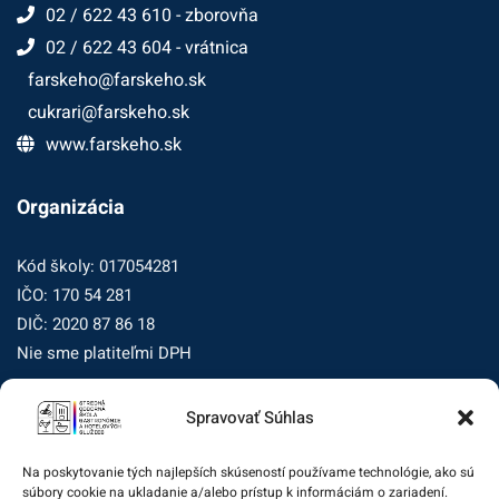
02 / 622 43 610 - zborovňa
02 / 622 43 604 - vrátnica
farskeho@farskeho.sk
cukrari@farskeho.sk
www.farskeho.sk
Organizácia
Kód školy: 017054281
IČO: 170 54 281
DIČ: 2020 87 86 18
Nie sme platiteľmi DPH
Spravovať Súhlas
Zásady ochrany osobných údajov
Zásady používania súborov cookie (EÚ)
Na poskytovanie tých najlepších skúseností používame technológie, ako sú
súbory cookie na ukladanie a/alebo prístup k informáciám o zariadení.
Dohľad nad ochranou osobných údajov