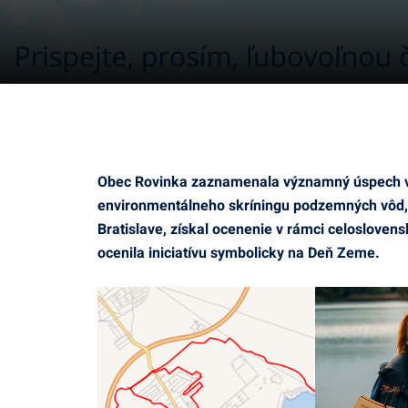
Obec Rovinka zaznamenala významný úspech v o
environmentálneho skríningu podzemných vôd, k
Bratislave, získal ocenenie v rámci celoslove
ocenila iniciatívu symbolicky na Deň Zeme.