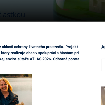
A
blasti ochrany životného prostredia. Projekt
torý realizuje obec v spolupráci s Mostom pri
nskej enviro-súťaže ATLAS 2026. Odborná porota
A
r
c
h
í
v