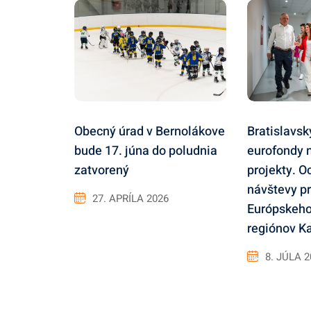
Obecný úrad v Bernolákove
Bratislavsk
bude 17. júna do poludnia
eurofondy 
zatvorený
projekty. O
návštevy p
27. APRÍLA 2026
Európskeho
regiónov Ka
8. JÚLA 