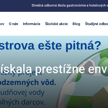
Stredná odborná škola gastronómie a hotelových s
ov
O nás
Informácie
Školské akcie
Blog
Študijné odbo
ískala prestížne env