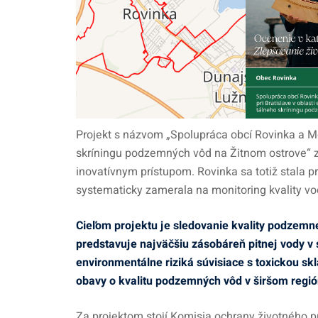
Projekt s názvom „Spolupráca obcí Rovinka a Mo
skríningu podzemných vôd na Žitnom ostrove“ 
inovatívnym prístupom. Rovinka sa totiž stala 
systematicky zamerala na monitoring kvality v
Cieľom projektu je sledovanie kvality podzemne
predstavuje najväčšiu zásobáreň pitnej vody v 
environmentálne riziká súvisiace s toxickou s
obavy o kvalitu podzemných vôd v širšom regió
Za projektom stojí Komisia ochrany životného p