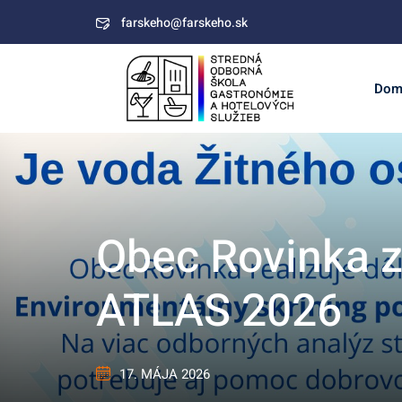
Skip
farskeho@farskeho.sk
to
content
Dom
Obec Rovinka z
ATLAS 2026
17. MÁJA 2026