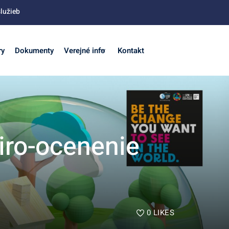
lužieb
ry
Dokumenty
Verejné info
Kontakt
iro-ocenenie
0
LIKES