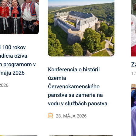
i 100 rokov
adícia ožíva
m programom v
Z
Konferencia o histórii
 mája 2026
17
územia
2026
Červenokamenského
panstva sa zameria na
vodu v službách panstva
28. MÁJA 2026