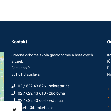
Kontakt
O
Stredná odborná škola gastronómie a hotelových
Kó
služieb
IČ
Farského 9
DI
851 01 Bratislava
Ni
02 / 622 43 626 - sektretariát
02 / 622 43 610 - zborovňa
02 / 622 43 604 - vrátnica
farskeho@farskeho.sk