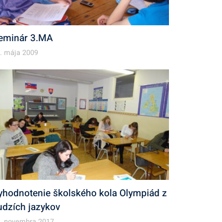
eminár 3.MA
. mája 2009
yhodnotenie školského kola Olympiád z
udzích jazykov
. novembra 2017