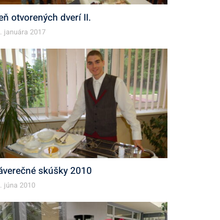
eň otvorených dverí II.
. januára 2017
áverečné skúšky 2010
. júna 2010