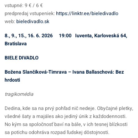
vstupné: 9 € / 6 €
predpredaj vstupeniek:
https://linktr.ee/bieledivadlo
web:
bieledivadlo.sk
8., 9., 15., 16. 6. 2026 19:00 Iuventa, Karloveská 64,
Bratislava
BIELE DIVADLO
Božena Slančíková-Timrava – Ivana Ballaschová: Bez
hrdosti
tragikomédia
Dedina, kde sa na prvý pohľad nič nedeje. Obyčajné pletky,
všedné šaty a majáles ako jediný únik z každodennosti.
No kým sa spoločnosť baví na bále, v ich tesnej blízkosti
sa potichu odohráva rozpad ľudskej dôstojnosti.