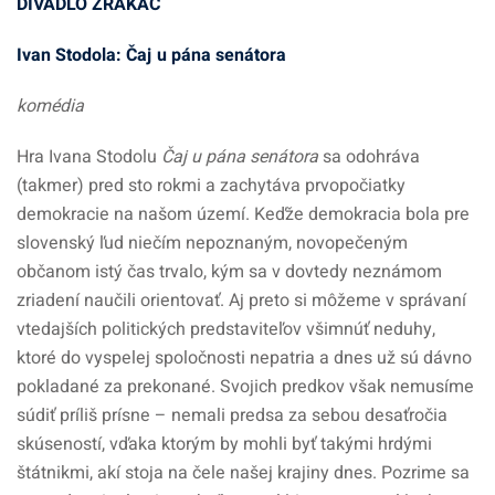
DIVADLO ZRAKÁČ
Ivan Stodola: Čaj u pána senátora
komédia
Hra Ivana Stodolu
Čaj u pána senátora
sa odohráva
(takmer) pred sto rokmi a zachytáva prvopočiatky
demokracie na našom území. Keďže demokracia bola pre
slovenský ľud niečím nepoznaným, novopečeným
občanom istý čas trvalo, kým sa v dovtedy neznámom
zriadení naučili orientovať. Aj preto si môžeme v správaní
vtedajších politických predstaviteľov všimnúť neduhy,
ktoré do vyspelej spoločnosti nepatria a dnes už sú dávno
pokladané za prekonané. Svojich predkov však nemusíme
súdiť príliš prísne – nemali predsa za sebou desaťročia
skúseností, vďaka ktorým by mohli byť takými hrdými
štátnikmi, akí stoja na čele našej krajiny dnes. Pozrime sa