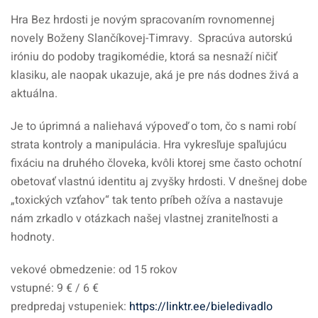
Hra Bez hrdosti je novým spracovaním rovnomennej
novely Boženy Slančíkovej-Timravy. Spracúva autorskú
iróniu do podoby tragikomédie, ktorá sa nesnaží ničiť
klasiku, ale naopak ukazuje, aká je pre nás dodnes živá a
aktuálna.
Je to úprimná a naliehavá výpoveď o tom, čo s nami robí
strata kontroly a manipulácia. Hra vykresľuje spaľujúcu
fixáciu na druhého človeka, kvôli ktorej sme často ochotní
obetovať vlastnú identitu aj zvyšky hrdosti. V dnešnej dobe
„toxických vzťahov“ tak tento príbeh ožíva a nastavuje
nám zrkadlo v otázkach našej vlastnej zraniteľnosti a
hodnoty.
vekové obmedzenie: od 15 rokov
vstupné: 9 € / 6 €
predpredaj vstupeniek:
https://linktr.ee/bieledivadlo