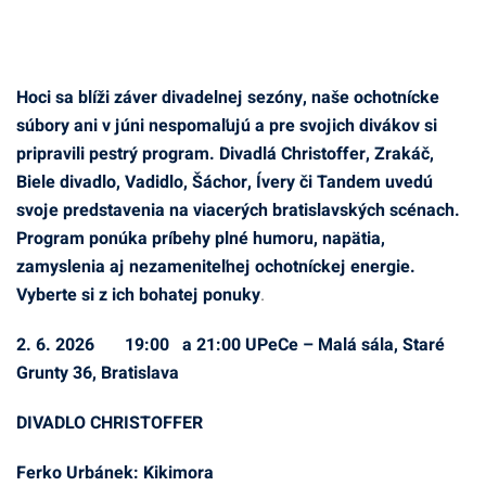
Hoci sa blíži záver divadelnej sezóny, naše ochotnícke
súbory ani v júni nespomaľujú a pre svojich divákov si
pripravili pestrý program. Divadlá Christoffer, Zrakáč,
Biele divadlo, Vadidlo, Šáchor, Ívery či Tandem uvedú
svoje predstavenia na viacerých bratislavských scénach.
Program ponúka príbehy plné humoru, napätia,
zamyslenia aj nezameniteľnej ochotníckej energie.
Vyberte si z ich bohatej ponuky
.
2. 6. 2026 19:00 a 21:00 UPeCe – Malá sála, Staré
Grunty 36, Bratislava
DIVADLO CHRISTOFFER
Ferko Urbánek: Kikimora