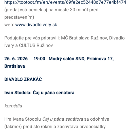
https://tootoot.fm/en/events/69fe2ec52448d7e77e4bf474
(predaj vstupeniek aj na mieste 30 minút pred
predstavením)
web:
www.divadloivery.sk
Podujatie pre vás pripravili: MČ Bratislava-Ružinov, Divadlo
Ívery a CULTUS Ružinov
26. 6. 2026 19:00 Modrý salón SND, Pribinova 17,
Bratislava
DIVADLO ZRAKÁČ
Ivan Stodola: Čaj u pána senátora
komédia
Hra Ivana Stodolu
Čaj u pána senátora
sa odohráva
(takmer) pred sto rokmi a zachytáva prvopočiatky