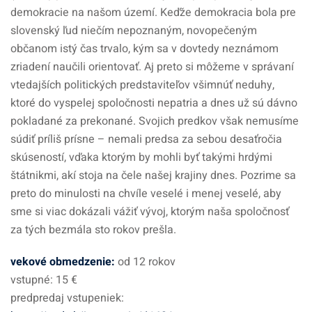
demokracie na našom území. Keďže demokracia bola pre
slovenský ľud niečím nepoznaným, novopečeným
občanom istý čas trvalo, kým sa v dovtedy neznámom
zriadení naučili orientovať. Aj preto si môžeme v správaní
vtedajších politických predstaviteľov všimnúť neduhy,
ktoré do vyspelej spoločnosti nepatria a dnes už sú dávno
pokladané za prekonané. Svojich predkov však nemusíme
súdiť príliš prísne – nemali predsa za sebou desaťročia
skúseností, vďaka ktorým by mohli byť takými hrdými
štátnikmi, akí stoja na čele našej krajiny dnes. Pozrime sa
preto do minulosti na chvíle veselé i menej veselé, aby
sme si viac dokázali vážiť vývoj, ktorým naša spoločnosť
za tých bezmála sto rokov prešla.
vekové obmedzenie
:
od 12 rokov
vstupné: 15 €
predpredaj vstupeniek: