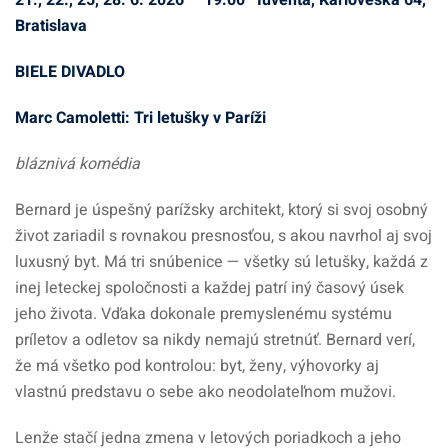
21., 22., 25, 28. 6. 2026 19:00 Iuventa, Karloveská 64,
Bratislava
BIELE DIVADLO
Marc Camoletti: Tri letušky v Paríži
bláznivá komédia
Bernard je úspešný parížsky architekt, ktorý si svoj osobný
život zariadil s rovnakou presnosťou, s akou navrhol aj svoj
luxusný byt. Má tri snúbenice — všetky sú letušky, každá z
inej leteckej spoločnosti a každej patrí iný časový úsek
jeho života. Vďaka dokonale premyslenému systému
príletov a odletov sa nikdy nemajú stretnúť. Bernard verí,
že má všetko pod kontrolou: byt, ženy, výhovorky aj
vlastnú predstavu o sebe ako neodolateľnom mužovi.
Lenže stačí jedna zmena v letových poriadkoch a jeho