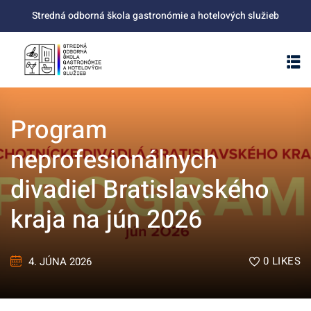
Skip
Stredná odborná škola gastronómie a hotelových služieb
to
content
Program
neprofesionálnych
divadiel Bratislavského
kraja na jún 2026
0
LIKES
4. JÚNA 2026