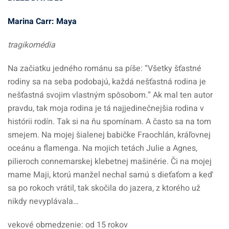
Marina Carr: Maya
tragikomédia
Na začiatku jedného románu sa píše: “Všetky šťastné
rodiny sa na seba podobajú, každá nešťastná rodina je
nešťastná svojim vlastným spôsobom.” Ak mal ten autor
pravdu, tak moja rodina je tá najjedinečnejšia rodina v
histórii rodín. Tak si na ňu spomínam. A často sa na tom
smejem. Na mojej šialenej babičke Fraochlán, kráľovnej
oceánu a flamenga. Na mojich tetách Julie a Agnes,
pilieroch connemarskej klebetnej mašinérie. Či na mojej
mame Maji, ktorú manžel nechal samú s dieťaťom a keď
sa po rokoch vrátil, tak skočila do jazera, z ktorého už
nikdy nevyplávala…
vekové obmedzenie: od 15 rokov