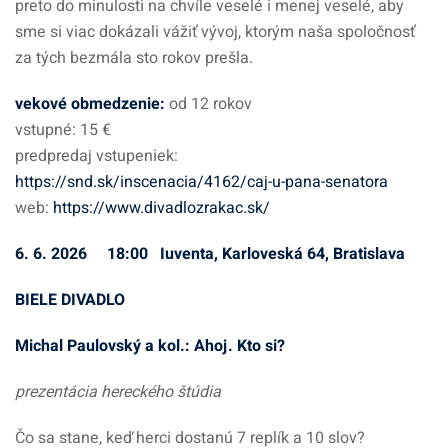
preto do minulosti na chvíle veselé i menej veselé, aby
sme si viac dokázali vážiť vývoj, ktorým naša spoločnosť
za tých bezmála sto rokov prešla.
vekové obmedzenie
:
od 12 rokov
vstupné: 15 €
predpredaj vstupeniek:
https://snd.sk/inscenacia/4162/caj-u-pana-senatora
web:
https://www.divadlozrakac.sk/
6. 6. 2026 18:00 Iuventa, Karloveská 64, Bratislava
BIELE DIVADLO
Michal Paulovský a kol.: Ahoj. Kto si?
prezentácia hereckého štúdia
Čo sa stane, keď herci dostanú 7 replík a 10 slov?