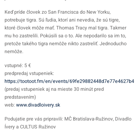
Keď príde človek zo San Francisca do New Yorku,
potrebuje tigra. Sú ľudia, ktorí ani nevedia, že sú tigre,
ktoré človek môže mať. Thomas Tracy mal tigra. Takmer
mu ho zastrelili. Pokúsili sa o to. Ale nepodarilo sa im to,
pretože takého tigra nemôže nikto zastreliť. Jednoducho
nemôže.
vstupné: 5 €
predpredaj vstupeniek:
https://tootoot.fm/en/events/69fe29882448d7e77e4627b4
(predaj vstupeniek aj na mieste 30 minút pred
predstavením)
web:
www.divadloivery.sk
Podujatie pre vás pripravili: MČ Bratislava-Ružinov, Divadlo
Ívery a CULTUS Ružinov