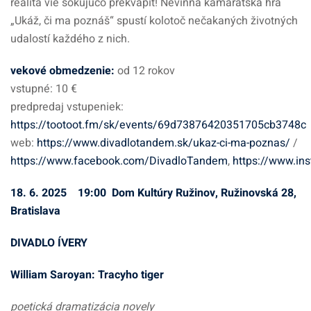
realita vie šokujúco prekvapiť! Nevinná kamarátska hra
„Ukáž, či ma poznáš“ spustí kolotoč nečakaných životných
udalostí každého z nich.
vekové obmedzenie
:
od 12 rokov
vstupné: 10 €
predpredaj vstupeniek:
https://tootoot.fm/sk/events/69d73876420351705cb3748c
web:
https://www.divadlotandem.sk/ukaz-ci-ma-poznas/
/
https://www.facebook.com/DivadloTandem
,
https://www.in
18. 6. 2025 19:00 Dom Kultúry Ružinov, Ružinovská 28,
Bratislava
DIVADLO ÍVERY
William Saroyan: Tracyho tiger
poetická dramatizácia novely