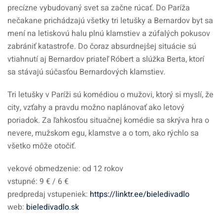
precízne vybudovaný svet sa začne rúcať. Do Paríža
nečakane prichádzajú všetky tri letušky a Bernardov byt sa
mení na letiskovú halu plnú klamstiev a zúfalých pokusov
zabrániť katastrofe. Do čoraz absurdnejšej situácie sú
vtiahnutí aj Bernardov priateľ Róbert a slúžka Berta, ktorí
sa stávajú súčasťou Bernardových klamstiev.
Tri letušky v Paríži sú komédiou o mužovi, ktorý si myslí, že
city, vzťahy a pravdu možno naplánovať ako letový
poriadok. Za ľahkosťou situačnej komédie sa skrýva hra o
nevere, mužskom egu, klamstve a o tom, ako rýchlo sa
všetko môže otočiť.
vekové obmedzenie: od 12 rokov
vstupné: 9 € / 6 €
predpredaj vstupeniek:
https://linktr.ee/bieledivadlo
web:
bieledivadlo.sk