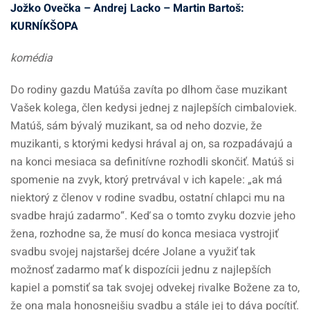
Jožko Ovečka – Andrej Lacko – Martin Bartoš:
KURNÍKŠOPA
komédia
Do rodiny gazdu Matúša zavíta po dlhom čase muzikant
Vašek kolega, člen kedysi jednej z najlepších cimbaloviek.
Matúš, sám bývalý muzikant, sa od neho dozvie, že
muzikanti, s ktorými kedysi hrával aj on, sa rozpadávajú a
na konci mesiaca sa definitívne rozhodli skončiť. Matúš si
spomenie na zvyk, ktorý pretrvával v ich kapele: „ak má
niektorý z členov v rodine svadbu, ostatní chlapci mu na
svadbe hrajú zadarmo“. Keď sa o tomto zvyku dozvie jeho
žena, rozhodne sa, že musí do konca mesiaca vystrojiť
svadbu svojej najstaršej dcére Jolane a využiť tak
možnosť zadarmo mať k dispozícii jednu z najlepších
kapiel a pomstiť sa tak svojej odvekej rivalke Božene za to,
že ona mala honosnejšiu svadbu a stále jej to dáva pocítiť.