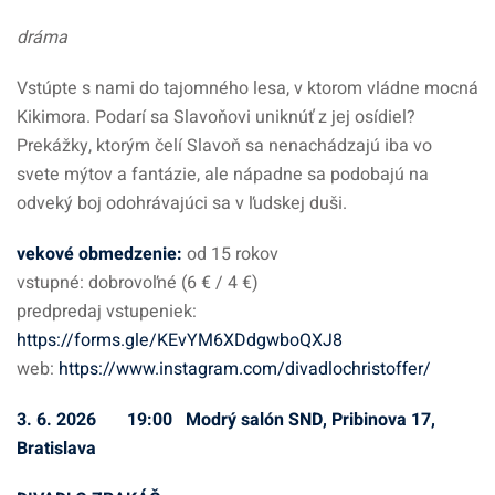
dráma
Vstúpte s nami do tajomného lesa, v ktorom vládne mocná
Kikimora. Podarí sa Slavoňovi uniknúť z jej osídiel?
Prekážky, ktorým čelí Slavoň sa nenachádzajú iba vo
svete mýtov a fantázie, ale nápadne sa podobajú na
odveký boj odohrávajúci sa v ľudskej duši.
vekové obmedzenie
:
od 15 rokov
vstupné: dobrovoľné (6 € / 4 €)
predpredaj vstupeniek:
https://forms.gle/KEvYM6XDdgwboQXJ8
web:
https://www.instagram.com/divadlochristoffer/
3. 6. 2026 19:00 Modrý salón SND, Pribinova 17,
Bratislava