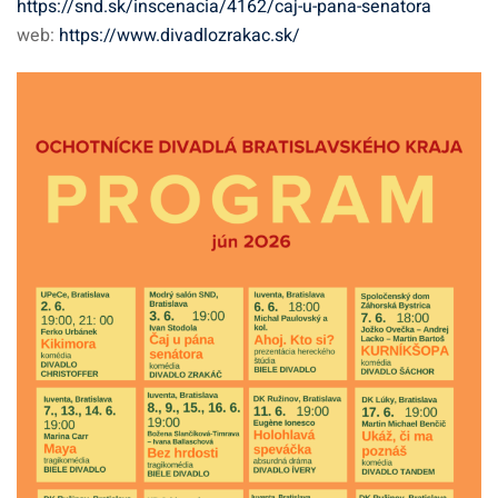
https://snd.sk/inscenacia/4162/caj-u-pana-senatora
web:
https://www.divadlozrakac.sk/