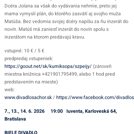
Dcéra Jolana sa však do vydávania nehrnie, preto jej
mama vymyslí plán, do ktorého zasvätí aj svojho muža
Matúša. Bez vedomia svojej dcéry napíšu za ňu inzerát do
novín. Matúš má zaniesť inzerát do novín spolu s
inzerátom na ktorom predávajú kravu.
vstupné: 10 € / 5 €
predpredaj vstupeniek:
https://goout.net/sk/kurniksopa/szpeijy/
(zároveň
miestna knižnica +421901795499, alebo 1 hod pred
predstavením na mieste)
web:
www.divadlosachor.sk
/
https://www.facebook.com/divadlo
7., 13., 14. 6. 2026 19:00 Iuventa, Karloveská 64,
Bratislava
BIELE DIVADLO