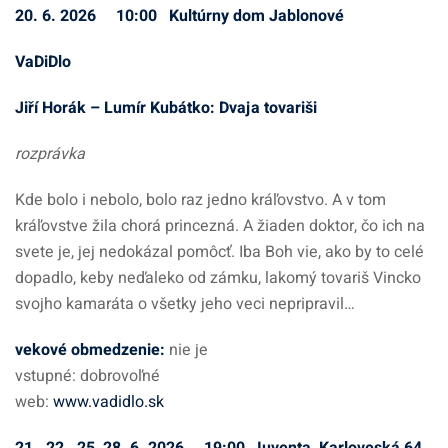
20. 6. 2026 10:00 Kultúrny dom Jablonové
VaDiDlo
Jiří Horák – Lumír Kubátko: Dvaja tovariši
rozprávka
Kde bolo i nebolo, bolo raz jedno kráľovstvo. A v tom
kráľovstve žila chorá princezná. A žiaden doktor, čo ich na
svete je, jej nedokázal pomôcť. Iba Boh vie, ako by to celé
dopadlo, keby neďaleko od zámku, lakomý tovariš Vincko
svojho kamaráta o všetky jeho veci nepripravil…
vekové obmedzenie
:
nie je
vstupné: dobrovoľné
web:
www.vadidlo.sk