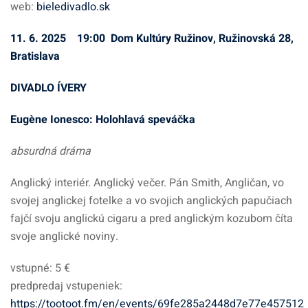
web:
bieledivadlo.sk
11. 6. 2025 19:00 Dom Kultúry Ružinov, Ružinovská 28,
Bratislava
DIVADLO ÍVERY
Eugène Ionesco: Holohlavá speváčka
absurdná dráma
Anglický interiér. Anglický večer. Pán Smith, Angličan, vo
svojej anglickej fotelke a vo svojich anglických papučiach
fajčí svoju anglickú cigaru a pred anglickým kozubom číta
svoje anglické noviny.
vstupné: 5 €
predpredaj vstupeniek:
https://tootoot.fm/en/events/69fe285a2448d7e77e457512