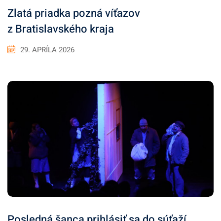
Zlatá priadka pozná víťazov
z Bratislavského kraja
29. APRÍLA 2026
Posledná šanca prihlásiť sa do súťaží