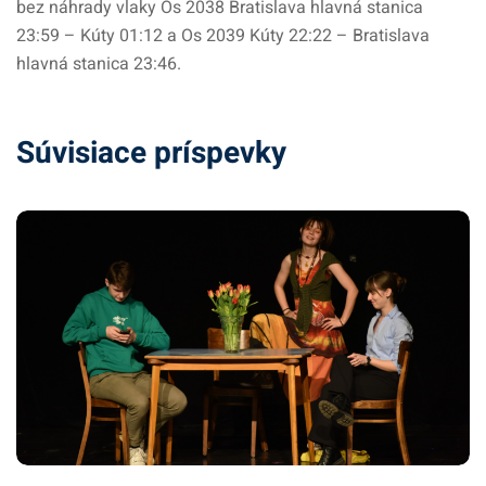
bez náhrady vlaky Os 2038 Bratislava hlavná stanica
23:59 – Kúty 01:12 a Os 2039 Kúty 22:22 – Bratislava
hlavná stanica 23:46.
Súvisiace príspevky