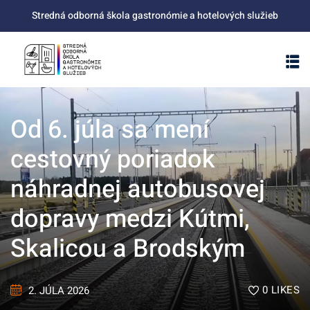
Skip
Stredná odborná škola gastronómie a hotelových služieb
to
content
Od 6. júla sa mení
cestovný poriadok
náhradnej autobusovej
dopravy medzi Kútmi,
Skalicou a Brodským
0
LIKES
2. JÚLA 2026