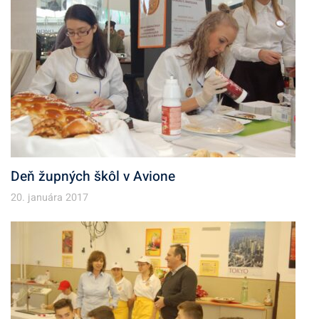
Deň župných škôl v Avione
20. januára 2017