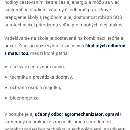
hodiny cestovaním, šetria čas aj energiu a môžu sa viac
sústrediť na štúdium, záujmy či odbornú prax. Práve
prepojenie školy s regiónom a jej dostupnosť robí zo SOŠ
agrotechnickej prirodzenú voľbu pre mnohých deviatakov.
Vzdelávanie na škole je postavené na kombinácii teórie a
praxe. Žiaci si môžu vybrať z viacerých
študijných odborov
s maturitou
, medzi ktoré patria:
služby v cestovnom ruchu,
technika a prevádzka dopravy,
ochrana osôb a majetku,
bioenergetika.
V ponuke je aj
učebný odbor agromechanizátor, opravár
,
zameraný na praktické zručnosti, prácu s modernou
poľnohospodárskou technikou a technológiami. Absolventi