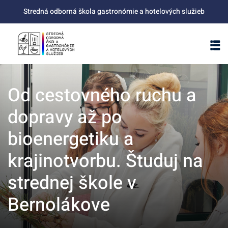
Skip
Stredná odborná škola gastronómie a hotelových služieb
to
content
Od cestovného ruchu a
dopravy až po
bioenergetiku a
krajinotvorbu. Študuj na
strednej škole v
Bernolákove