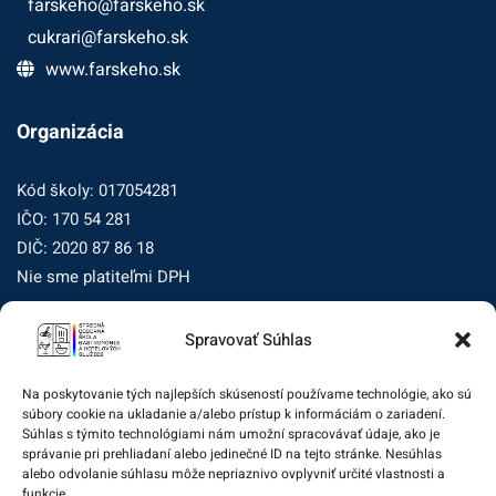
farskeho@farskeho.sk
cukrari@farskeho.sk
www.farskeho.sk
Organizácia
Kód školy: 017054281
IČO: 170 54 281
DIČ: 2020 87 86 18
Nie sme platiteľmi DPH
Spravovať Súhlas
Zásady ochrany osobných údajov
Zásady používania súborov cookie (EÚ)
Na poskytovanie tých najlepších skúseností používame technológie, ako sú
súbory cookie na ukladanie a/alebo prístup k informáciám o zariadení.
Dohľad nad ochranou osobných údajov
Súhlas s týmito technológiami nám umožní spracovávať údaje, ako je
správanie pri prehliadaní alebo jedinečné ID na tejto stránke. Nesúhlas
Žiadosť dotknutej osoby na uplatnenie jej práv
alebo odvolanie súhlasu môže nepriaznivo ovplyvniť určité vlastnosti a
funkcie.