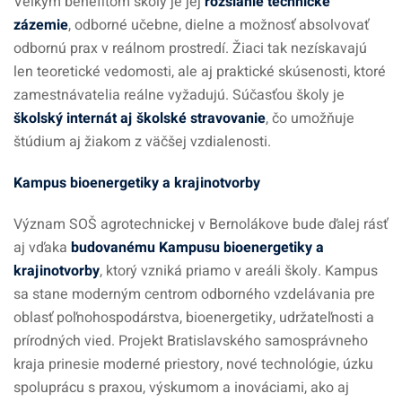
Veľkým benefitom školy je jej
rozsiahle technické
zázemie
, odborné učebne, dielne a možnosť absolvovať
odbornú prax v reálnom prostredí. Žiaci tak nezískavajú
len teoretické vedomosti, ale aj praktické skúsenosti, ktoré
zamestnávatelia reálne vyžadujú. Súčasťou školy je
školský internát aj školské stravovanie
, čo umožňuje
štúdium aj žiakom z väčšej vzdialenosti.
Kampus bioenergetiky a krajinotvorby
Význam SOŠ agrotechnickej v Bernolákove bude ďalej rásť
aj vďaka
budovanému Kampusu bioenergetiky a
krajinotvorby
, ktorý vzniká priamo v areáli školy. Kampus
sa stane moderným centrom odborného vzdelávania pre
oblasť poľnohospodárstva, bioenergetiky, udržateľnosti a
prírodných vied. Projekt Bratislavského samosprávneho
kraja prinesie moderné priestory, nové technológie, úzku
spoluprácu s praxou, výskumom a inováciami, ako aj