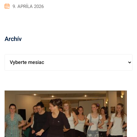
9. APRÍLA 2026
Archív
A
r
c
h
í
v