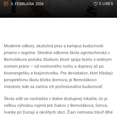
0
LIKES
5. FEBRUÁRA 2026
Moderné odbory, skutočná prax a kampus budúcnosti
priamo v regióne. Stredná odborná škola agrotechnická v
Bernolákove ponúka štúdium, ktoré spája teóriu s reálnym
svetom práce – od cestovného ruchu a dopravy až po
bioenergetiku a krajinotvorbu. Pre deviatakov, ktorí hľadajú
perspektívnu školu blízko domova, je Bernolákovo
miestom, kde sa začína ich profesionálna budúcnosť.
Škola sídli sa nachádza v dobre dostupnej lokalite, čo je
veľkou výhodou najmä pre žiakov z Bernolákova, Senca,
Ivanky pri Dunaji a okolitých obcí. Žiaci nemusia tráviť dlhé