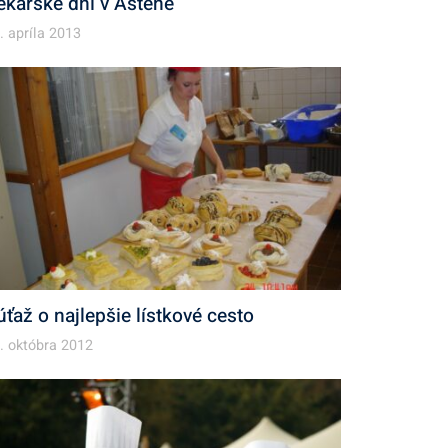
ekárske dni v Astene
. apríla 2013
úťaž o najlepšie lístkové cesto
. októbra 2012