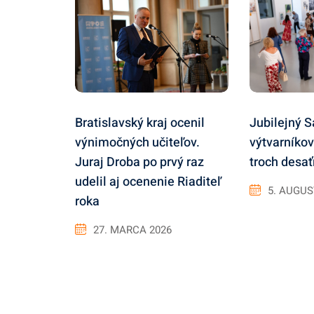
Bratislavský kraj ocenil
Jubilejný S
výnimočných učiteľov.
výtvarníko
Juraj Droba po prvý raz
troch desať
udelil aj ocenenie Riaditeľ
5. AUGUS
roka
27. MARCA 2026