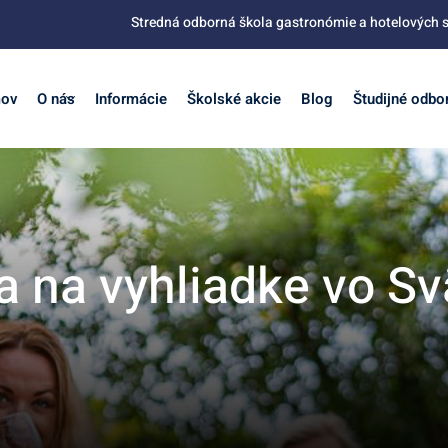
Stredná odborná škola gastronómie a hotelových s
ov
O nás
Informácie
Školské akcie
Blog
Študijné odbo
a na vyhliadke vo S