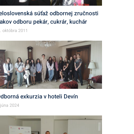
eloslovenská súťaž odbornej zručnosti
iakov odboru pekár, cukrár, kuchár
. októbra 2011
dborná exkurzia v hoteli Devín
 júna 2024