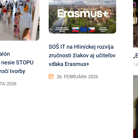
SOŠ IT na Hliníckej rozvíja
alón
„
zručnosti žiakov aj učiteľov
v nesie STOPU
vďaka Erasmus+
14
ročí tvorby
26. FEBRUÁRA 2026
TA 2026