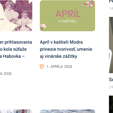
P
14
ver prihlasovania
Apríl v kaštieli Modra
o kola súťaže
prinesie tvorivosť, umenie
a Habovka –
aj vinárske zážitky
1. APRÍLA 2026
A 2026
S
24