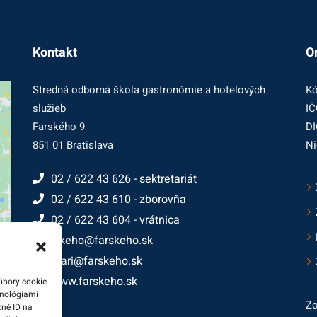
Kontakt
O
Stredná odborná škola gastronómie a hotelových
Kó
služieb
IČ
Farského 9
DI
851 01 Bratislava
Ni
02 / 622 43 626 - sektretariát
02 / 622 43 610 - zborovňa
02 / 622 43 604 - vrátnica
farskeho@farskeho.sk
cukrari@farskeho.sk
www.farskeho.sk
úbory cookie
hnológiami
Zo
čné ID na