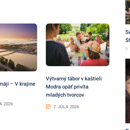
S
S
5.
Výtvarný tábor v kaštieli
máji – V krajine
Modra opäť privíta
mladých tvorcov
LA 2026
7. JÚLA 2026