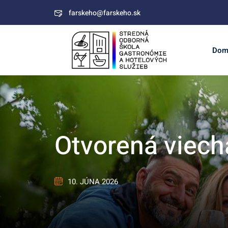
Skip
farskeho@farskeho.sk
to
content
Dom
Otvorená viech
10. JÚNA 2026