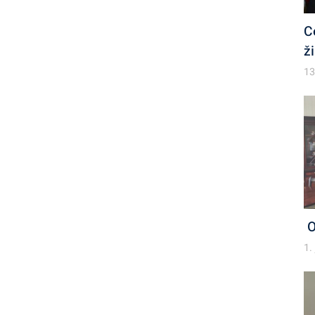
C
ž
13
O
1.