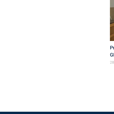
P
G
28