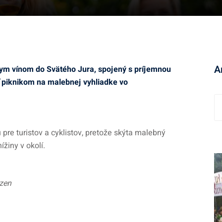
A
nym vínom do Svätého Jura, spojený s príjemnou
 piknikom na malebnej vyhliadke vo
A
r
c
pre turistov a cyklistov, pretože skýta malebný
h
žiny v okolí.
í
v
ozen