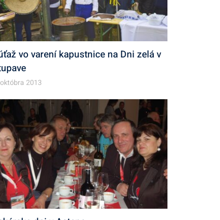
úťaž vo varení kapustnice na Dni zelá v
tupave
 októbra 2013