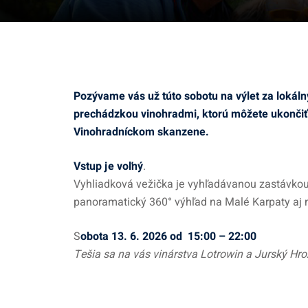
Pozývame vás už túto sobotu na výlet za lokál
prechádzkou vinohradmi, ktorú môžete ukončiť
Vinohradníckom skanzene.
Vstup je voľný
.
Vyhliadková vežička je vyhľadávanou zastávkou 
panoramatický 360° výhľad na Malé Karpaty aj ní
S
obota 13. 6. 2026 od 15:00 – 22:00
Tešia sa na vás vinárstva Lotrowin a Jurský Hr