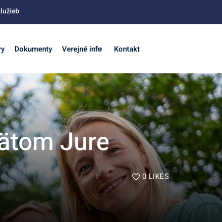
lužieb
ry
Dokumenty
Verejné info
Kontakt
vätom Jure
0
LIKES