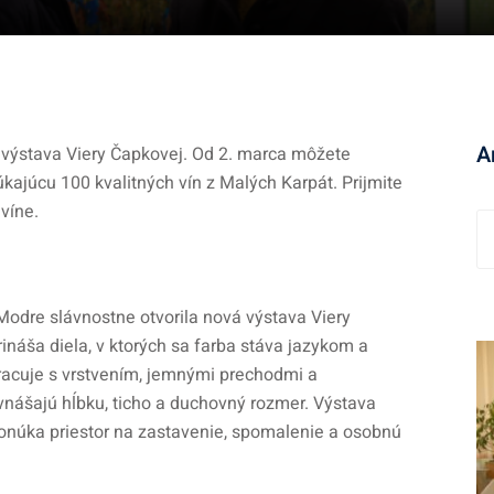
A
á výstava Viery Čapkovej. Od 2. marca môžete
úkajúcu 100 kvalitných vín z Malých Karpát. Prijmite
víne.
A
r
c
h
v Modre slávnostne otvorila nová výstava Viery
í
náša diela, v ktorých sa farba stáva jazykom a
v
racuje s vrstvením, jemnými prechodmi a
vnášajú hĺbku, ticho a duchovný rozmer. Výstava
núka priestor na zastavenie, spomalenie a osobnú