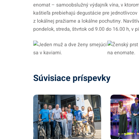
enomat – samoobslužný výdajník vína, v ktorom 
kaštieľa prebiehajú degustácie pre jednotlivcov
z lokálnej pražiarne a lokálne pochutiny. Navšt
pondelok, streda, štvrtok od 9.00 do 16.00 h, v 
Súvisiace príspevky