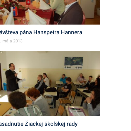
ávšteva pána Hanspetra Hannera
. mája 2013
asadnutie Žiackej školskej rady