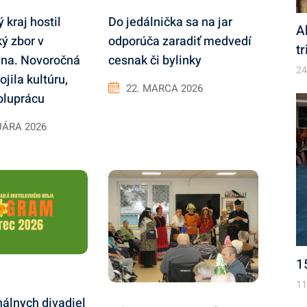
Do jedálnička sa na jar
 kraj hostil
A
odporúča zaradiť medvedí
ý zbor v
t
cesnak či bylinky
éna. Novoročná
24
ojila kultúru,
22. MARCA 2026
oluprácu
UÁRA 2026
1
11
nálnych divadiel