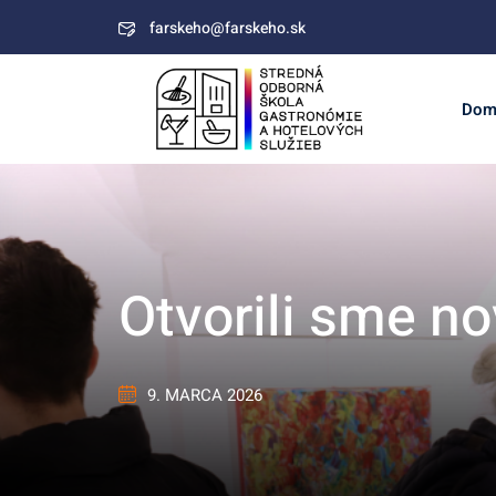
Skip
farskeho@farskeho.sk
to
content
Dom
Otvorili sme n
9. MARCA 2026