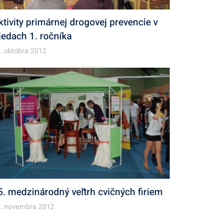
ktivity primárnej drogovej prevencie v
riedach 1. ročníka
. októbra 2012
5. medzinárodný veľtrh cvičných firiem
. novembra 2012