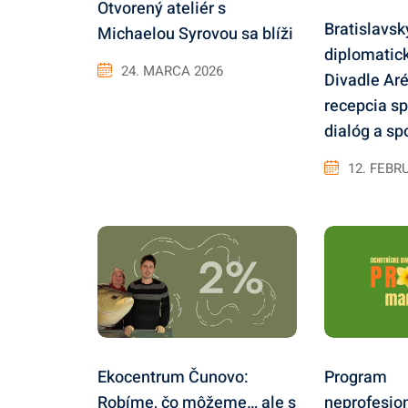
Otvorený ateliér s
Bratislavský
Michaelou Syrovou sa blíži
diplomatick
24. MARCA 2026
Divadle Ar
recepcia sp
dialóg a sp
12. FEBR
Ekocentrum Čunovo:
Program
Robíme, čo môžeme… ale s
neprofesio