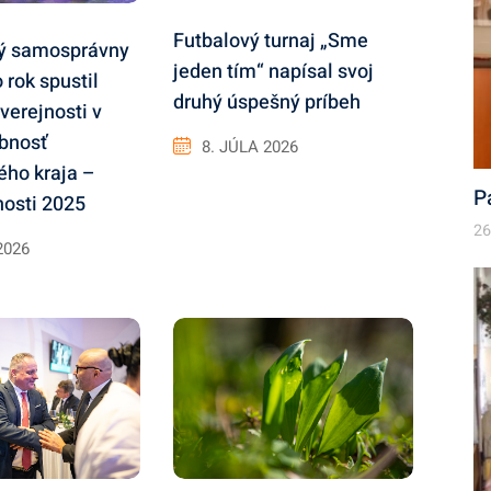
Futbalový turnaj „Sme
ký samosprávny
jeden tím“ napísal svoj
o rok spustil
druhý úspešný príbeh
verejnosti v
bnosť
8. JÚLA 2026
ého kraja –
P
nosti 2025
26
2026