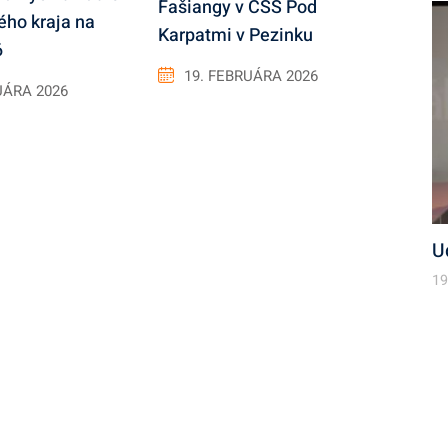
Fašiangy v CSS Pod
ého kraja na
Karpatmi v Pezinku
6
19. FEBRUÁRA 2026
UÁRA 2026
U
19