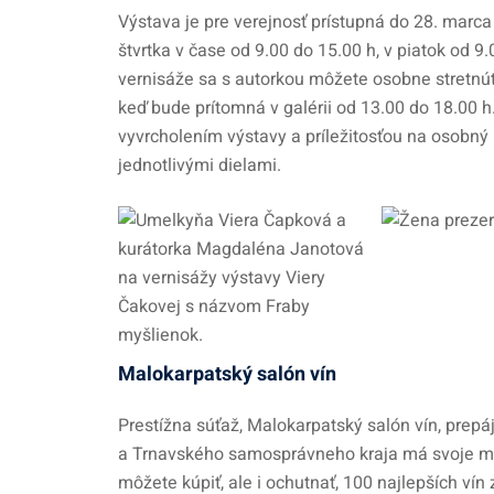
Výstava je pre verejnosť prístupná do 28. marc
štvrtka v čase od 9.00 do 15.00 h, v piatok od 
vernisáže sa s autorkou môžete osobne stretnúť
keď bude prítomná v galérii od 13.00 do 18.00 
vyvrcholením výstavy a príležitosťou na osobný r
jednotlivými dielami.
Malokarpatský salón vín
Prestížna súťaž, Malokarpatský salón vín, prepá
a Trnavského samosprávneho kraja má svoje mies
môžete kúpiť, ale i ochutnať, 100 najlepších ví