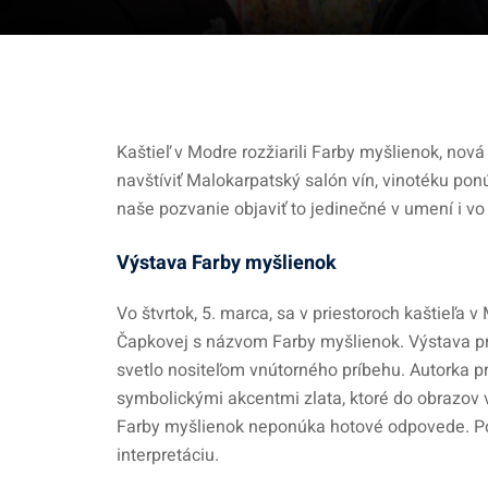
Kaštieľ v Modre rozžiarili Farby myšlienok, nov
navštíviť Malokarpatský salón vín, vinotéku pon
naše pozvanie objaviť to jedinečné v umení i vo 
Výstava Farby myšlienok
Vo štvrtok, 5. marca, sa v priestoroch kaštieľa 
Čapkovej s názvom Farby myšlienok. Výstava pri
svetlo nositeľom vnútorného príbehu. Autorka p
symbolickými akcentmi zlata, ktoré do obrazov 
Farby myšlienok neponúka hotové odpovede. Po
interpretáciu.