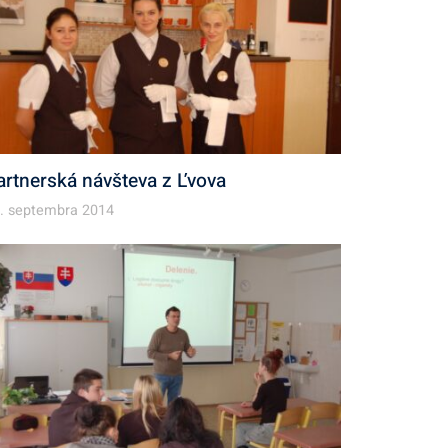
artnerská návšteva z Ľvova
. septembra 2014