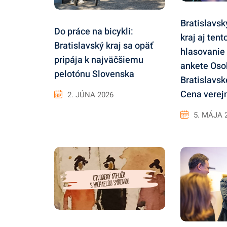
Bratislavs
Do práce na bicykli:
kraj aj tent
Bratislavský kraj sa opäť
hlasovanie 
pripája k najväčšiemu
ankete Oso
pelotónu Slovenska
Bratislavsk
Cena verej
2. JÚNA 2026
5. MÁJA 