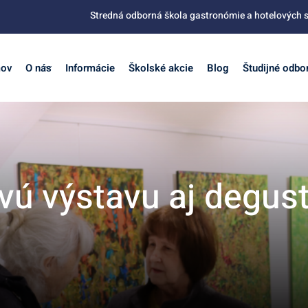
Stredná odborná škola gastronómie a hotelových s
ov
O nás
Informácie
Školské akcie
Blog
Študijné odbo
ovú výstavu aj degu