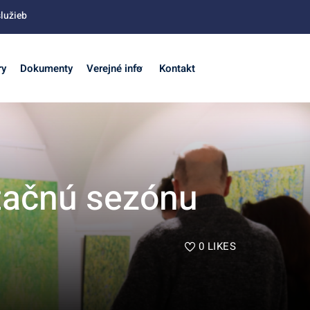
lužieb
ry
Dokumenty
Verejné info
Kontakt
stačnú sezónu
0
LIKES