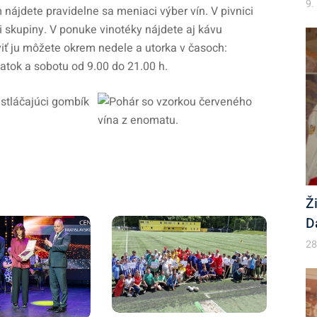
9.
nájdete pravidelne sa meniaci výber vín. V pivnici
 i skupiny. V ponuke vinotéky nájdete aj kávu
íviť ju môžete okrem nedele a utorka v časoch:
piatok a sobotu od 9.00 do 21.00 h.
Ž
D
28