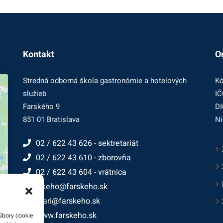
Kontakt
O
Stredná odborná škola gastronómie a hotelových
Kó
služieb
IČ
Farského 9
DI
851 01 Bratislava
Ni
02 / 622 43 626 - sektretariát
02 / 622 43 610 - zborovňa
02 / 622 43 604 - vrátnica
farskeho@farskeho.sk
cukrari@farskeho.sk
www.farskeho.sk
úbory cookie