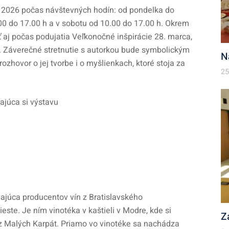
a 2026 počas návštevných hodín: od pondelka do
9.00 do 17.00 h a v sobotu od 10.00 do 17.00 h. Okrem
 aj počas podujatia Veľkonočné inšpirácie 28. marca,
h. Záverečné stretnutie s autorkou bude symbolickým
N
ozhovor o jej tvorbe i o myšlienkach, ktoré stoja za
25
jajúca producentov vín z Bratislavského
te. Je ním vinotéka v kaštieli v Modre, kde si
Z
n z Malých Karpát. Priamo vo vinotéke sa nachádza