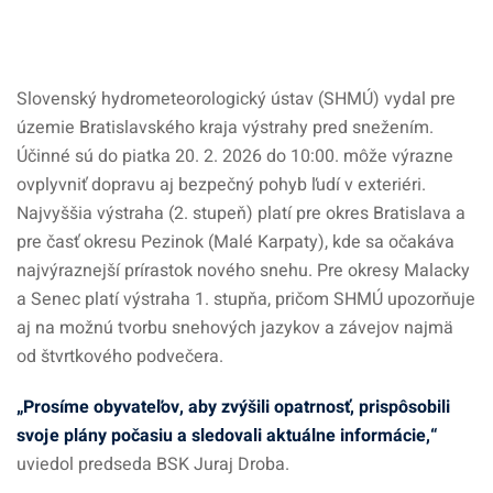
Slovenský hydrometeorologický ústav (SHMÚ) vydal pre
územie Bratislavského kraja výstrahy pred snežením.
Účinné sú do piatka 20. 2. 2026 do 10:00. môže výrazne
ovplyvniť dopravu aj bezpečný pohyb ľudí v exteriéri.
Najvyššia výstraha (2. stupeň) platí pre okres Bratislava a
pre časť okresu Pezinok (Malé Karpaty), kde sa očakáva
najvýraznejší prírastok nového snehu. Pre okresy Malacky
a Senec platí výstraha 1. stupňa, pričom SHMÚ upozorňuje
aj na možnú tvorbu snehových jazykov a závejov najmä
od štvrtkového podvečera.
„Prosíme obyvateľov, aby zvýšili opatrnosť, prispôsobili
svoje plány počasiu a sledovali aktuálne informácie,“
uviedol predseda BSK Juraj Droba.