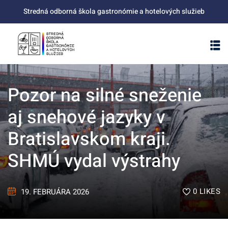
Skip
Stredná odborná škola gastronómie a hotelových služieb
to
content
Pozor na silné sneženie
aj snehové jazyky v
Bratislavskom kraji.
SHMÚ vydal výstrahy
0
LIKES
19. FEBRUÁRA 2026