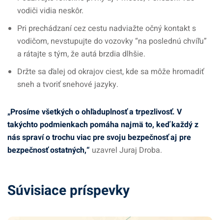
vodiči vidia neskôr.
Pri prechádzaní cez cestu nadviažte očný kontakt s
vodičom, nevstupujte do vozovky “na poslednú chvíľu”
a rátajte s tým, že autá brzdia dlhšie.
Držte sa ďalej od okrajov ciest, kde sa môže hromadiť
sneh a tvoriť snehové jazyky.
„Prosíme všetkých o ohľaduplnosť a trpezlivosť. V
takýchto podmienkach pomáha najmä to, keď každý z
nás spraví o trochu viac pre svoju bezpečnosť aj pre
bezpečnosť ostatných,“
uzavrel Juraj Droba.
Súvisiace príspevky