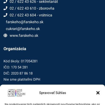
02 / 622 43 626 - sektretariát
02 / 622 43 610 - zborovňa
02 / 622 43 604 - vrátnica
farskeho@farskeho.sk
cukrari@farskeho.sk
www.farskeho.sk
Organizácia
Kód školy: 017054281
IČO: 170 54 281
DIČ: 2020 87 86 18
Nie sme platiteľmi DPH
Spravovať Súhlas
Zásady ochrany osobných údajov
Zásady používania súborov cookie (EÚ)
Na poskytovanie tých najlepších skúseností používame technológie, ako sú