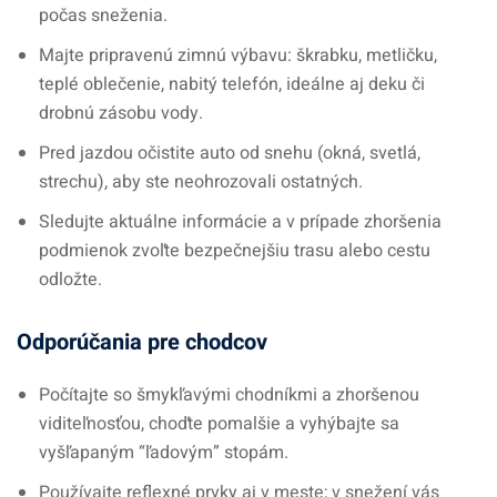
počas sneženia.
Majte pripravenú zimnú výbavu: škrabku, metličku,
teplé oblečenie, nabitý telefón, ideálne aj deku či
drobnú zásobu vody.
Pred jazdou očistite auto od snehu (okná, svetlá,
strechu), aby ste neohrozovali ostatných.
Sledujte aktuálne informácie a v prípade zhoršenia
podmienok zvoľte bezpečnejšiu trasu alebo cestu
odložte.
Odporúčania pre chodcov
Počítajte so šmykľavými chodníkmi a zhoršenou
viditeľnosťou, choďte pomalšie a vyhýbajte sa
vyšľapaným “ľadovým” stopám.
Používajte reflexné prvky aj v meste; v snežení vás