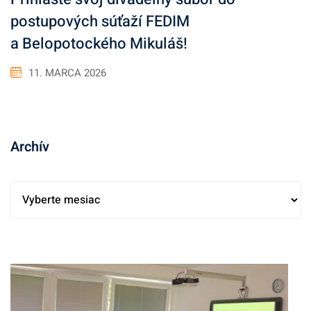
postupových súťaží FEDIM
a Belopotockého Mikuláš!
11. MARCA 2026
Archív
A
r
c
h
í
v