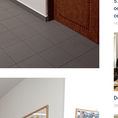
5
o
c
16
D
28