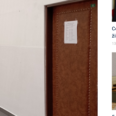
C
ž
13