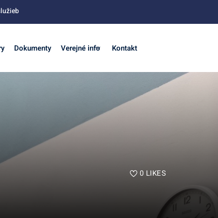
lužieb
ry
Dokumenty
Verejné info
Kontakt
0
LIKES