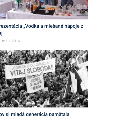
rezentácia „Vodka a miešané nápoje z
ej
. mája 2016
by si mladá generácia pamätala