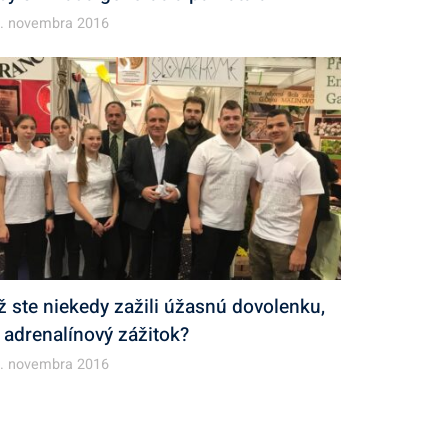
. novembra 2016
ž ste niekedy zažili úžasnú dovolenku,
i adrenalínový zážitok?
. novembra 2016