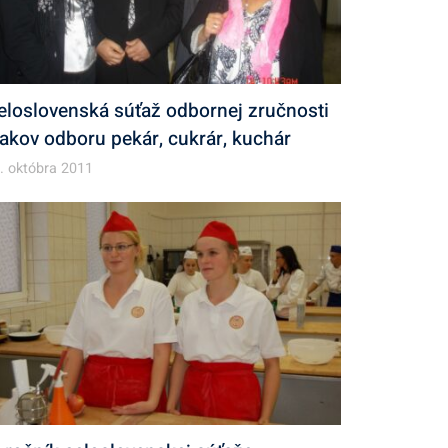
eloslovenská súťaž odbornej zručnosti
iakov odboru pekár, cukrár, kuchár
. októbra 2011