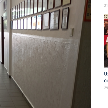
21
U
č
29