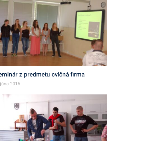
eminár z predmetu cvičná firma
 júna 2016