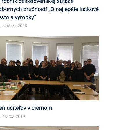
. ročník celoslovenskej súťaže
dborných zručností „O najlepšie lístkové
esto a výrobky“
. októbra 2015
eň učiteľov v čiernom
. marca 2019