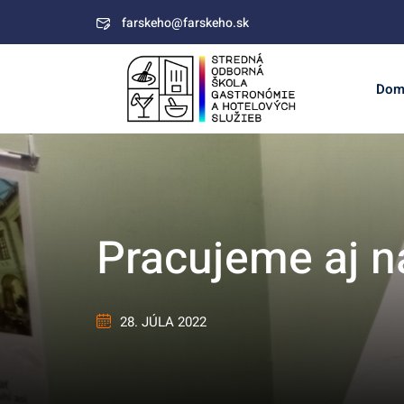
Skip
farskeho@farskeho.sk
to
content
Dom
Pracujeme aj n
28. JÚLA 2022