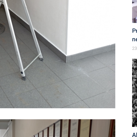
P
n
23
A