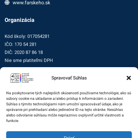
www.farskeho.sk
Organizácia
Kód školy: 017054281
IČO: 170 54 281
DIČ: 2020 87 86 18
Nie sme platiteľmi DPH
Spravovať Súhlas
Zásady ochrany osobných údajov
Zásady používania súborov cookie (EÚ)
Na poskytovanie tých najlepších skúseností používame technológie, ako sú
súbory cookie na ukladanie a/alebo prístup k informáciám o zariadení.
Dohľad nad ochranou osobných údajov
Súhlas s týmito technológiami nám umožní spracovávať údaje, ako je
správanie pri prehliadaní alebo jedinečné ID na tejto stránke. Nesúhlas
Žiadosť dotknutej osoby na uplatnenie jej práv
alebo odvolanie súhlasu môže nepriaznivo ovplyvniť určité vlastnosti a
funkcie.
Zodpovedná osoba za ochranu osobných údajov: