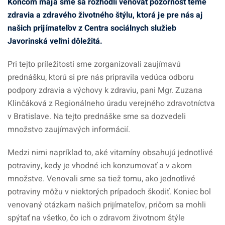
Koncom mája sme sa rozhodli venovať pozornosť téme
zdravia a zdravého životného štýlu, ktorá je pre nás aj
našich prijímateľov z Centra sociálnych služieb
Javorinská veľmi dôležitá.
Pri tejto príležitosti sme zorganizovali zaujímavú
prednášku, ktorú si pre nás pripravila vedúca odboru
podpory zdravia a výchovy k zdraviu, pani Mgr. Zuzana
Klinčáková z Regionálneho úradu verejného zdravotníctva
v Bratislave. Na tejto prednáške sme sa dozvedeli
množstvo zaujímavých informácií.
Medzi nimi napríklad to, aké vitamíny obsahujú jednotlivé
potraviny, kedy je vhodné ich konzumovať a v akom
množstve. Venovali sme sa tiež tomu, ako jednotlivé
potraviny môžu v niektorých prípadoch škodiť. Koniec bol
venovaný otázkam našich prijímateľov, pričom sa mohli
spýtať na všetko, čo ich o zdravom životnom štýle