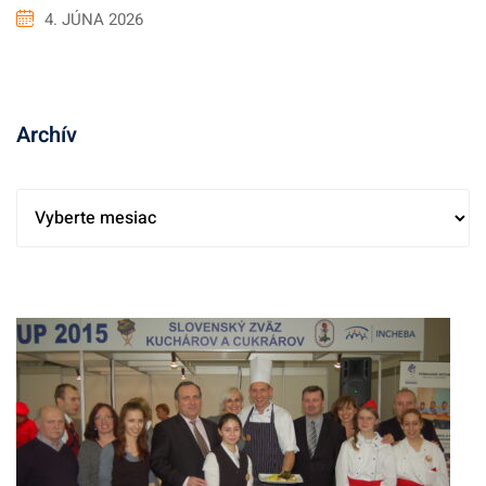
4. JÚNA 2026
Archív
A
r
c
h
í
v